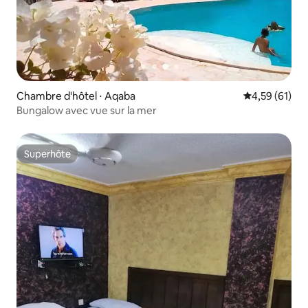
Chambre d'hôtel ⋅ Aqaba
Évaluation mo
4,59 (61)
Bungalow avec vue sur la mer
Superhôte
Superhôte