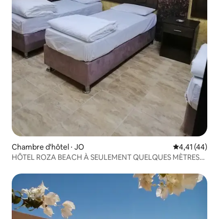
Chambre d'hôtel ⋅ JO
Évaluation mo
4,41 (44)
HÔTEL ROZA BEACH À SEULEMENT QUELQUES MÈTRES
DE LA MER 3