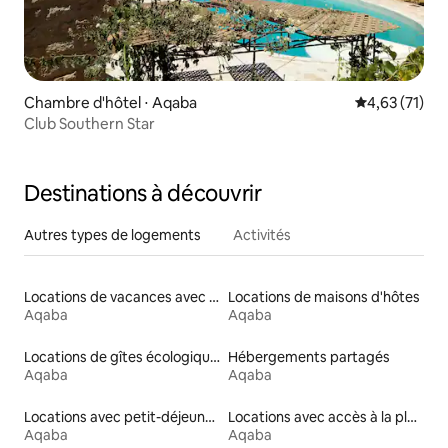
Chambre d'hôtel ⋅ Aqaba
Évaluation mo
4,63 (71)
Club Southern Star
Destinations à découvrir
Autres types de logements
Activités
Locations de vacances avec piscine
Locations de maisons d'hôtes
Aqaba
Aqaba
Locations de gîtes écologiques
Hébergements partagés
Aqaba
Aqaba
Locations avec petit-déjeuner
Locations avec accès à la plage
Aqaba
Aqaba