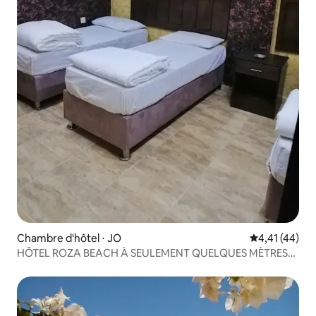
Chambre d'hôtel ⋅ JO
Évaluation mo
4,41 (44)
HÔTEL ROZA BEACH À SEULEMENT QUELQUES MÈTRES
DE LA MER 3