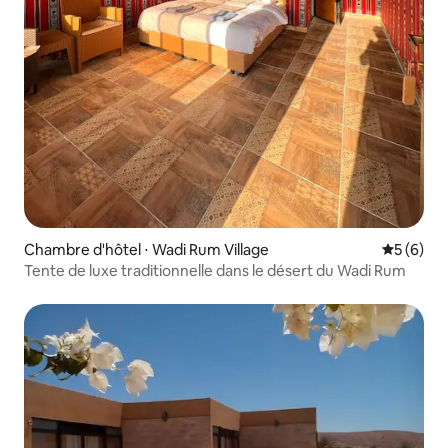
Chambre d'hôtel ⋅ Wadi Rum Village
Évaluatio
5 (6)
Tente de luxe traditionnelle dans le désert du Wadi Rum