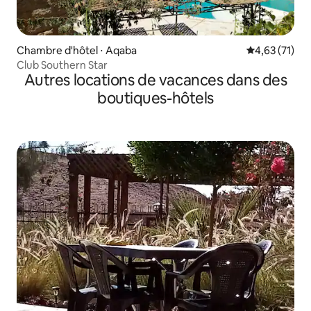
Chambre d'hôtel ⋅ Aqaba
Évaluation mo
4,63 (71)
Club Southern Star
Autres locations de vacances dans des
boutiques-hôtels