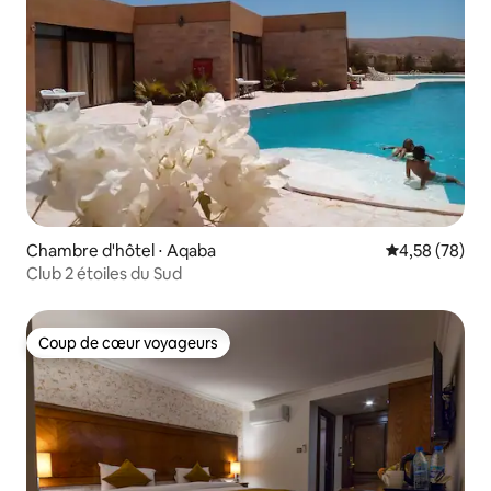
Chambre d'hôtel ⋅ Aqaba
Évaluation mo
4,58 (78)
Club 2 étoiles du Sud
Coup de cœur voyageurs
Coup de cœur voyageurs