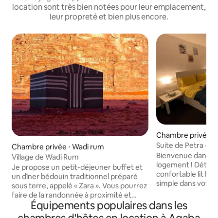
location sont très bien notées pour leur emplacement,
leur propreté et bien plus encore.
Chambre privée ⋅
Suite de Petra - 2
Chambre privée ⋅ Wadi rum
Chambre d'hôtes 
Bienvenue dans v
Village de Wadi Rum
logement ! Déten
Je propose un petit-déjeuner buffet et
confortable lit King
un dîner bédouin traditionnel préparé
simple dans votre
sous terre, appelé « Zara ». Vous pourrez
privée et rafraîch
faire de la randonnée à proximité et
douche moderne c
Équipements populaires dans les
profiter d'une excursion en 4x4 dans le
jardin partagé, de
désert pour découvrir des sites tels que