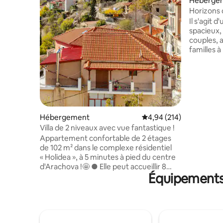
Héberge
Horizons 
Il s'agit 
spacieux,
couples, 
familles à
hébergem
durée. Il
idéal afin
moments 
l'horizon 
quartier 
centre de
Hébergement
Évaluation moyenne sur 
4,94 (214)
familiale,
Villa de 2 niveaux avec vue fantastique !
voyageurs
Appartement confortable de 2 étages
l'hospital
de 102 m² dans le complexe résidentiel
en profite
« Holidea », à 5 minutes à pied du centre
appartem
d'Arachova !🤩 ● Elle peut accueillir 8
Équipements 
invités dans 4 chambres séparées avec 4
salles de bains privatives. ● 1 invité
supplémentaire peut également dormir
sur le canapé du salon au rez-de-
chaussée. Salon ● spacieux avec