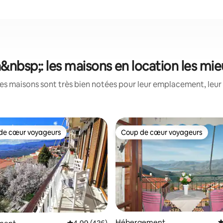
nbsp;: les maisons en location les mi
es maisons sont très bien notées pour leur emplacement, leur 
de cœur voyageurs
Coup de cœur voyageurs
 cœur voyageurs les plus appréciés
Coup de cœur voyageurs
Hébergement
É