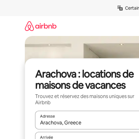
Aller
Certai
directement
au
contenu
Arachova : locations de
maisons de vacances
Trouvez et réservez des maisons uniques sur
Airbnb
Adresse
Lorsque les résultats s'affichent, utilisez les flèc
Arrivée