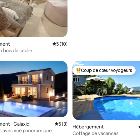
e sur la base de 9 commentaires : 5 sur 5
ment
Évaluation moyenne sur la base de 10 co
5 (10)
 bois de cèdre
Coup de cœur voyageurs
Coups de cœur voyageurs les p
nt ⋅ Galaxidi
Évaluation moyenne sur la base de 3 co
5 (3)
Hébergement
fis avec vue panoramique
Cottage de vacances