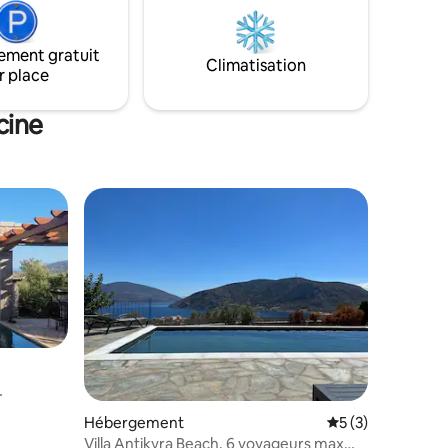
ement gratuit
Climatisation
r place
cine
Hébergement
Évaluation moyenn
5 (3)
Villa Antikyra Beach, 6 voyageurs max