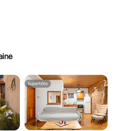
aine
Superhôte
lus appréciés
Superhôte