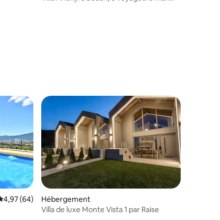
avec piscine
mmentaires : 5 sur 5
lus appréciés
mmentaires : 5 sur 5
Évaluation moyenne sur la base de 64 commentaires : 4,97 sur 5
4,97 (64)
Hébergement
Villa de luxe Monte Vista 1 par Raise