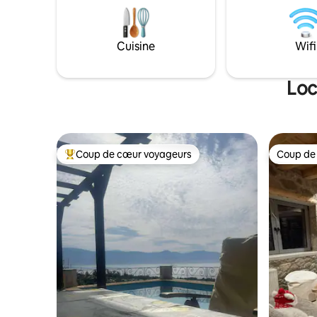
cheminée, salle à manger avec cuisine
entièrement équipée. ● Vue imprenable
sur le village, la vallée et la chaîne de
montagnes opposée depuis le balcon.😍
Cuisine
Wifi
● 3 places de parking fournies avec un
accès direct de l'intérieur de
l'appartement !
Loc
Coup de cœur voyageurs
Coup de
Coups de cœur voyageurs les plus appréciés
Coup de