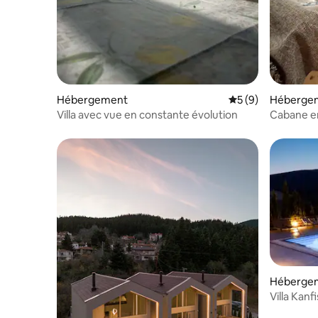
Hébergement
Évaluation moyenn
5 (9)
Héberge
Villa avec vue en constante évolution
Cabane en
Hébergeme
Villa Kan