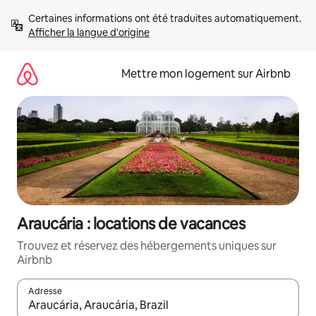
Aller
Certaines informations ont été traduites automatiquement. 
directement
Afficher la langue d'origine
au
contenu
Mettre mon logement sur Airbnb
Araucária : locations de vacances
Trouvez et réservez des hébergements uniques sur
Airbnb
Adresse
Lorsque les résultats s'affichent, utilisez les flèches vers le hau