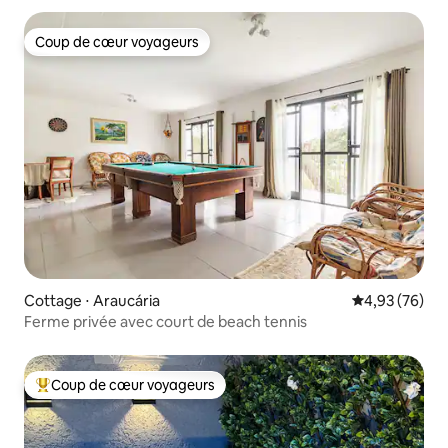
Coup de cœur voyageurs
Coup de cœur voyageurs
Cottage ⋅ Araucária
Évaluation mo
4,93 (76)
Ferme privée avec court de beach tennis
Coup de cœur voyageurs
Coups de cœur voyageurs les plus appréciés