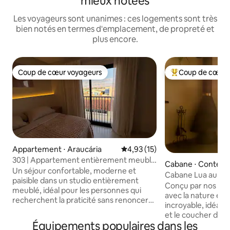
mieux notées
Les voyageurs sont unanimes : ces logements sont très
bien notés en termes d'emplacement, de propreté et
plus encore.
Coup de cœur voyageurs
Coup de cœur 
Coup de cœur voyageurs
Coups de cœur vo
Appartement ⋅ Araucária
Évaluation moyenne sur la base
4,93 (15)
303 | Appartement entièrement meublé
Cabane ⋅ Conten
à Araucária
Un séjour confortable, moderne et
Cabane Lua au som
paisible dans un studio entièrement
avec baignoire et
Conçu par nos soin
meublé, idéal pour les personnes qui
avec la nature et 
recherchent la praticité sans renoncer
incroyable, idéale
au confort. Quartier calme et sûr
et le coucher du s
d'Araucária, avec un accès facile au
Équipements populaires dans les
la baignoire, sur 
centre-ville, aux marchés, aux