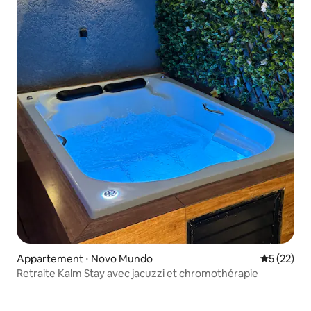
Appartement ⋅ Novo Mundo
Évaluation
5 (22)
Retraite Kalm Stay avec jacuzzi et chromothérapie