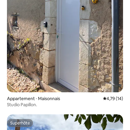
Appartement ⋅ Maisonnais
Évaluation mo
4,79 (14)
Studio Papillon.
Superhôte
Superhôte