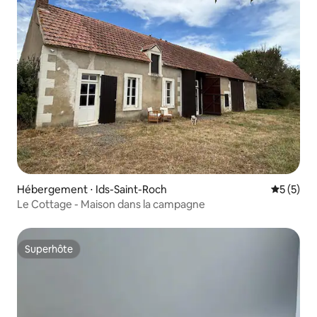
Hébergement ⋅ Ids-Saint-Roch
Évaluatio
5 (5)
Le Cottage - Maison dans la campagne
Superhôte
Superhôte