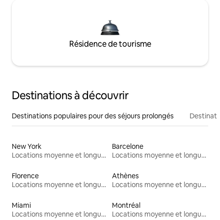
Résidence de tourisme
Destinations à découvrir
Destinations populaires pour des séjours prolongés
Destinati
New York
Barcelone
Locations moyenne et longue durée
Locations moyenne et longue durée
Florence
Athènes
Locations moyenne et longue durée
Locations moyenne et longue durée
Miami
Montréal
Locations moyenne et longue durée
Locations moyenne et longue durée