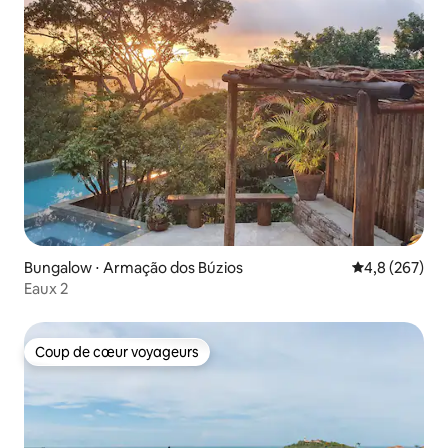
Bungalow ⋅ Armação dos Búzios
Évaluation mo
4,8 (267)
Eaux 2
Coup de cœur voyageurs
Coup de cœur voyageurs