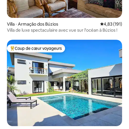
Villa ⋅ Armação dos Búzios
Évaluation moy
4,83 (191)
Villa de luxe spectaculaire avec vue sur l'océan à Búzios !
Coup de cœur voyageurs
Coups de cœur voyageurs les plus appréciés