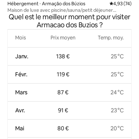
Hébergement ⋅ Armação dos Búzios
Évaluation mo
4,93 (74)
Maison de luxe avec piscine/sauna/petit déjeuner
Quel est le meilleur moment pour visiter
quotidien - Geribá
Armacao dos Buzios ?
Mois
Prix moyen
Temp. moy.
Janv.
138 €
25 °C
Févr.
119 €
25 °C
Mars
87 €
24 °C
Avr.
91 €
23 °C
Mai
80 €
20 °C