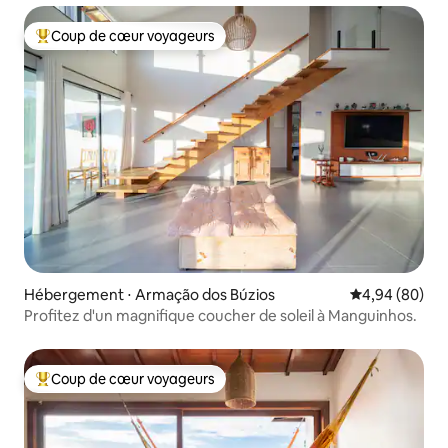
Coup de cœur voyageurs
Coups de cœur voyageurs les plus appréciés
Hébergement ⋅ Armação dos Búzios
Évaluation mo
4,94 (80)
Profitez d'un magnifique coucher de soleil à Manguinhos.
Coup de cœur voyageurs
Coups de cœur voyageurs les plus appréciés