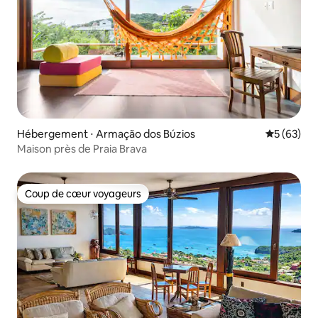
Hébergement ⋅ Armação dos Búzios
Évaluation
5 (63)
Maison près de Praia Brava
Coup de cœur voyageurs
Coup de cœur voyageurs