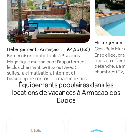
Hébergement ⋅ A
úzios
Casa Belo Mar dans
Hébergement ⋅ Armação d
Évaluation moyenne sur la base 
4,96 (163)
côté du centre
os Búzios
Ensoleillée, grand
Belle maison confortable à Praia dos
que votre famille p
Ossos !
Magnifique maison dans l'appartement
détendre. La maison dispose de trois
le plus charmant de Buzios ! Avec 5
chambres (TV, salo
suites, la climatisation, Internet et
trois suites, balcon
beaucoup de confort. La maison dispose
terrasse extérieur
Équipements populaires dans les
d'une piscine et d'un barbecue privé,
manger, bureau, t
d'une cuisine complète et d'une terrasse
locations de vacances à Armacao dos
latérales, barbecue
donnant sur la mer. Appartement fermé
Buzios
piscine et terrass
et assurance La charmante copropriété
mètres du centre. 
Village Búzios est située sur Praia dos
quartiers, le centr
Ossos. Marchez jusqu'aux plages ; dos
verdure. Accès faci
Ossos, Azeda, Azedinha, João Fernando
Pedras, à l'Orla Ba
et plus encore. Promenez-vous le long
Forno, Foca, Ferra
de l'Orla Bardot jusqu'à Rua das Pedras