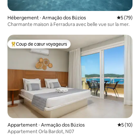
Hébergement ⋅ Armação dos Búzios
Évaluation
5 (79)
Charmante maison à Ferradura avec belle vue sur la mer.
Coup de cœur voyageurs
Coups de cœur voyageurs les plus appréciés
Appartement ⋅ Armação dos Búzios
Évaluation
5 (10)
Appartement Orla Bardot, N07