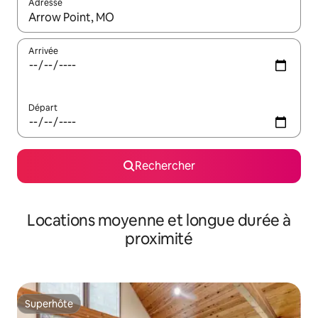
Adresse
Lorsque les résultats s'affichent, utilisez les flèches vers le hau
Arrivée
Départ
Rechercher
Locations moyenne et longue durée à
proximité
Superhôte
Superhôte