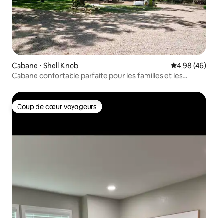
Cabane ⋅ Shell Knob
Évaluation mo
4,98 (46)
Cabane confortable parfaite pour les familles et les
pêcheurs
Coup de cœur voyageurs
Coup de cœur voyageurs