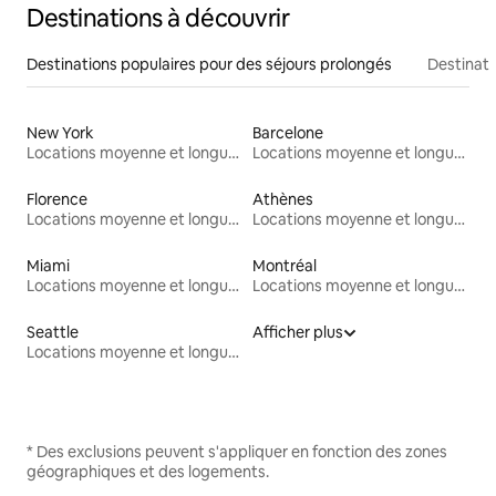
Destinations à découvrir
Destinations populaires pour des séjours prolongés
Destinati
New York
Barcelone
Locations moyenne et longue durée
Locations moyenne et longue durée
Florence
Athènes
Locations moyenne et longue durée
Locations moyenne et longue durée
Miami
Montréal
Locations moyenne et longue durée
Locations moyenne et longue durée
Seattle
Afficher plus
Locations moyenne et longue durée
* Des exclusions peuvent s'appliquer en fonction des zones
géographiques et des logements.