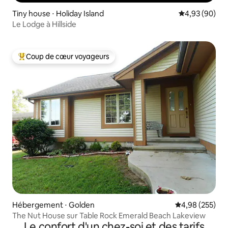
Tiny house ⋅ Holiday Island
Évaluation mo
4,93 (90)
Le Lodge à Hillside
Coup de cœur voyageurs
Coups de cœur voyageurs les plus appréciés
Hébergement ⋅ Golden
Évaluation moy
4,98 (255)
The Nut House sur Table Rock Emerald Beach Lakeview
Le confort d'un chez-soi et des tarifs