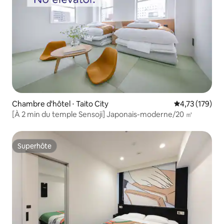
Chambre d'hôtel ⋅ Taito City
Évaluation moy
4,73 (179)
[À 2 min du temple Sensoji] Japonais-moderne/20 ㎡
Superhôte
Superhôte