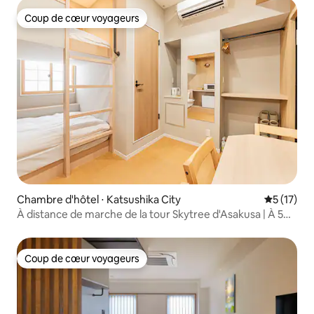
Coup de cœur voyageurs
Coup de cœur voyageurs
Chambre d'hôtel ⋅ Katsushika City
Évaluation
5 (17)
À distance de marche de la tour Skytree d'Asakusa | À 5
minutes de la station Horikiri | Ligne Tobu, accès direct à
Ueno et Shinjuku depuis la station Horikiri
Coup de cœur voyageurs
Coup de cœur voyageurs