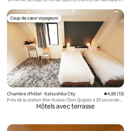
3 personnes | 29,9 m²
Coup de cœur voyageurs
Coup de cœur voyageurs
Chambre d'hôtel ⋅ Katsushika City
Évaluation mo
4,85 (13)
Près de la station Shin-Koiwa | Don Quijote à 20 secondes |
Hôtels avec terrasse
Liaison directe avec Shinjuku, Akihabara et Tokyo | À
proximité de la rue commerçante | Restauration pratique |
EV disponible | Consigne à bagages possible