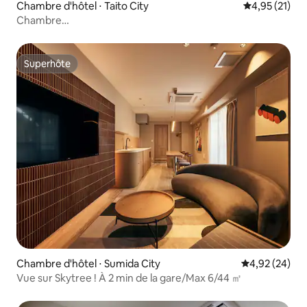
Chambre d'hôtel ⋅ Taito City
Évaluation mo
4,95 (21)
Chambre
double/HND/Ueno/hôtel/Tokyo/Asakusa/Akihabara
Superhôte
Superhôte
Chambre d'hôtel ⋅ Sumida City
Évaluation mo
4,92 (24)
Vue sur Skytree ! À 2 min de la gare/Max 6/44 ㎡