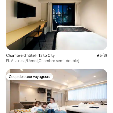
Chambre d'hôtel ⋅ Taito City
Évaluatio
5 (3)
FL Asakusa/Ueno [Chambre semi-double]
Coup de cœur voyageurs
Coup de cœur voyageurs