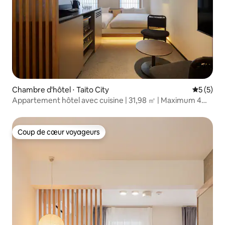
Chambre d'hôtel ⋅ Taito City
Évaluatio
5 (5)
Appartement hôtel avec cuisine | 31,98 ㎡ | Maximum 4
personnes
Coup de cœur voyageurs
Coup de cœur voyageurs