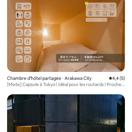
Chambre d'hôtel partagée ⋅ Arakawa City
Évaluation 
4,4 (5)
[Mixte] Capsule à Tokyo | Idéal pour les routards | Proche
de la station