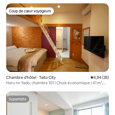
Coup de cœur voyageurs
Coup de cœur voyageurs
Chambre d'hôtel ⋅ Taito City
Évaluation mo
4,94 (35)
Haru no Yado, chambre 101 | Choix économique | 41 m²,
spacieux et confortable | Proche des gares Kuramae et
Shingocho, d'Asakusa et d'Ueno
Superhôte
Superhôte