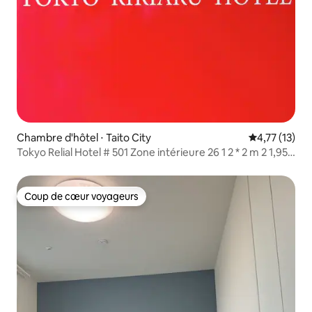
Chambre d'hôtel ⋅ Taito City
Évaluation mo
4,77 (13)
Tokyo Relial Hotel # 501 Zone intérieure 26 1 2 * 2 m 2 1,95 *
1 m petit lit peut accueillir 4 personnes en même temps
Coup de cœur voyageurs
Coup de cœur voyageurs