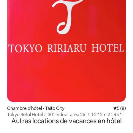
Chambre d'hôtel ⋅ Taito City
Évaluatio
5 (8)
Tokyo Relial Hotel # 301 Indoor area 26 ！ 1 2 * 2m 2 1.95 *
Autres locations de vacances en hôtel
1m petit lit peut accueillir 4 personnes en même temps