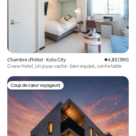
Chambre d'hôtel ⋅ Koto City
Évaluation moy
4,83 (390)
Crane Hotel_Un joyau caché : bien équipé, confortable
Coup de cœur voyageurs
Coup de cœur voyageurs