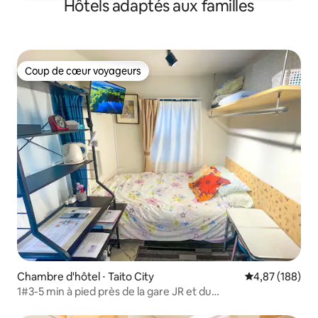
Hôtels adaptés aux familles
Coup de cœur voyageurs
Coup de cœur voyageurs
Chambre d'hôtel ⋅ Taito City
Évaluation moy
4,87 (188)
1#3-5 min à pied près de la gare JR et du
métro/UenoPark/WiFi