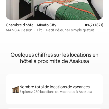
Chambre d'hôtel ⋅ Minato City
Évaluation moy
4,7 (1 871)
MANGA Design・ 1 lit・ Petit déjeuner simple gratuit・
4 stations
Quelques chiffres sur les locations en
hôtel à proximité de Asakusa
Nombre total de locations de vacances
Explorez 280 locations de vacances à Asakusa