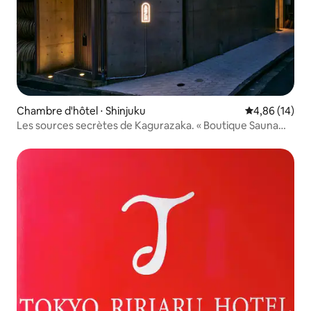
Chambre d'hôtel ⋅ Shinjuku
Évaluation mo
4,86 (14)
Les sources secrètes de Kagurazaka. « Boutique Sauna
ARCH 2nd » Location complète / Sauna et bain d'eau à l'air
libre