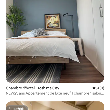
Chambre d'hôtel ⋅ Toshima City
Évaluation
5 (31)
NEW25 ans Appartement de luxe neuf 1 chambre 1 salon
50 m² à 7 minutes à pied de la gare d'Otsuka sur la ligne JR
Yamanote, quartier commerçant d'Ikebukuro
Superhôte