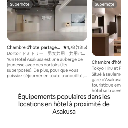
Superhôte
Superhôte
Superhôte
Superhôte
Chambre d'hôtel partagée
Évaluation moyenne sur la base d
4,78 (1 315)
⋅ Sumida City
Dortoir ドミトリー 男女共用 共用バス
ルーム mixte
Yun Hotel Asakusa est une auberge de
Chambre d'hôtel ⋅
jeunesse avec des dortoirs (lits
ity
Tokyo Hiru et Fam
superposés). De plus, pour que vous
Hébergement simp
Situé à seulement 
puissiez séjourner en toute tranquillité,
de la gare d'Asaku
gare d'Asakusa, la
le personnel de la réception est présent
de la Skytree/Accè
touristique emblé
24 heures sur 24 et un service de
de Narita et Hane
hôtel se trouve à 
consigne des bagages est disponible.
Équipements populaires dans les
temple Sensoji, ai
Idéal comme base touristique, il est
japonais moderne.
locations en hôtel à proximité de
également idéalement situé à 6 minutes
l'agitation des des
à pied de la station Asakusa, à 15 minutes
Asakusa
vous pourrez égal
à pied de la Tokyo Skytree, à environ 50
calme le long de la
minutes de l'aéroport de Haneda et à
l'endroit idéal po
environ 85 minutes de l'aéroport de