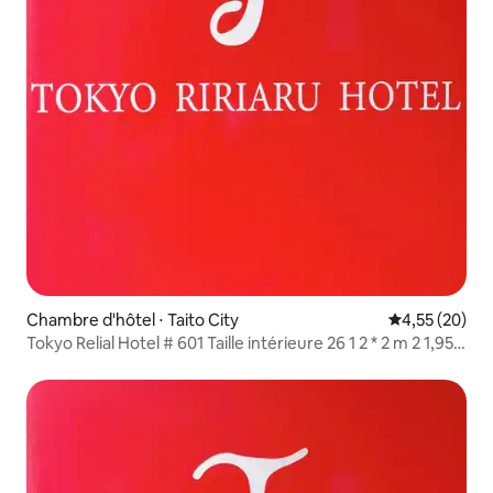
Chambre d'hôtel ⋅ Taito City
Évaluation mo
4,55 (20)
Tokyo Relial Hotel # 601 Taille intérieure 26 1 2 * 2 m 2 1,95 *
1 m petit lit peut accueillir 4 personnes en même temps