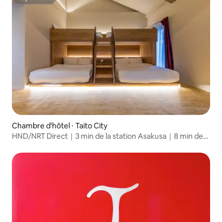
Superhôte
Chambre d'hôtel ⋅ Taito City
HND/NRT Direct｜3 min de la station Asakusa｜8 min de
Sensoji