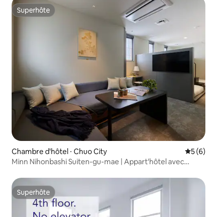
Superhôte
Superhôte
Chambre d'hôtel ⋅ Chuo City
Évaluatio
5 (6)
Minn Nihonbashi Suiten-gu-mae | Appart'hôtel avec
cuisine | 40 m² | Jusqu'à 7 personnes
Superhôte
Superhôte