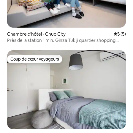
Chambre d'hôtel ⋅ Chuo City
Évaluatio
5 (5)
Près de la station 1 min. Ginza Tukiji quartier shopping
restauration
Coup de cœur voyageurs
Coup de cœur voyageurs