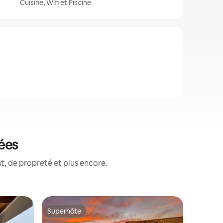
Cuisine, Wifi et Piscine
tées
, de propreté et plus encore.
Cottage 
Superhôte
Superhô
Superhôte
Superhô
Maison de