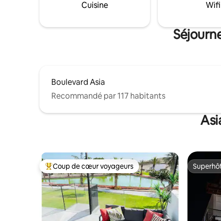
le linge de lit (nous fournissons les
micro-ond
Cuisine
Wifi
oreillers et les taies) Les terrains et les
• Télévisi
jeux de la copropriété ne sont pas
lit est incl
disponibles.
Séjourne
Boulevard Asia
Recommandé par 117 habitants
Asi
Coup de cœur voyageurs
Superhô
Coups de cœur voyageurs les plus appréciés
Superhô