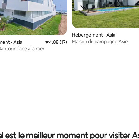
Hébergement ⋅ Asia
Maison de campagne Asie
ent ⋅ Asia
Évaluation moyenne sur la base de 17 comme
4,88 (17)
Santorin face à la mer
r la base de 27 commentaires : 4,81 sur 5
l est le meilleur moment pour visiter As