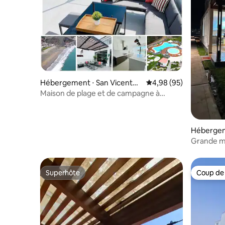
Hébergement ⋅ San Vicente
Évaluation moyenne sur
4,98 (95)
de Cañete
Maison de plage et de campagne à
Bujama | Face à la lagune
Hébergem
Grande ma
Santorin
Superhôte
Coup de
Superhôte
Coup de