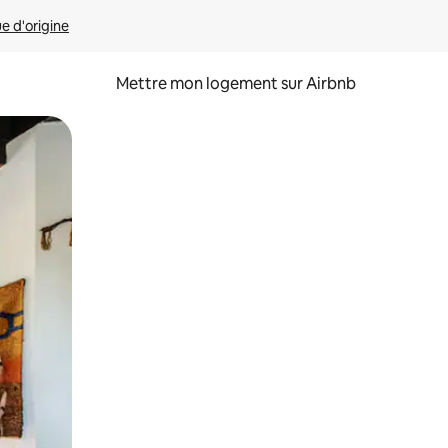
ue d'origine
Mettre mon logement sur Airbnb
sant glisser.