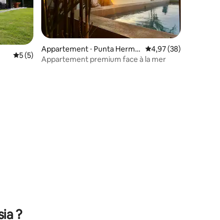
Appartement ⋅ Punta Hermo
Évaluation moyenne su
4,97 (38)
Évaluation moyenne sur la base de 5 commentaires : 5 sur 5
5 (5)
sa
Appartement premium face à la mer
ntaires : 4,88 sur 5
ia ?