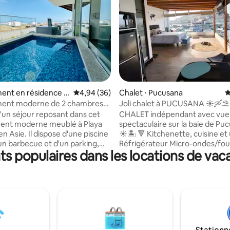
 la base de 62 commentaires : 4,97 sur 5
ent en résidence ⋅
Évaluation moyenne sur la base de 36 commen
4,94 (36)
Chalet ⋅ Pucusana
É
ent moderne de 2 chambres
Joli chalet à PUCUSANA ☀️🛶⛱
ine et barbecue en Asie
d'un séjour reposant dans cet
CHALET indépendant avec vue
ent moderne meublé à Playa
spectaculaire sur la baie de Pu
n Asie. Il dispose d'une piscine
☀️🏝 🔻 Kitchenette, cuisine et 
'un barbecue et d'un parking,
Réfrigérateur Micro-ondes/four
 populaires dans les locations de vac
r 4 personnes maximum. Situé
électrique Blender/sandwichera
me étage, avec 85 m² d'espace
Bouilloire instantanée/cafetière
 Chambre
Ensemble de salle à manger Grande salle
 avec lit double ; • Deuxième
de bain complète avec therme Dortoir
vec deux lits simples • Deux
queen Armoire Smart TV Interne
bain complètes • piscine privée •
📳 AC ❄️et ventilateur Répulsif 
 • Barbecue • Cuisine
moustiques Jeux de société et lecture
nt équipée : cuisinière 4 feux,
divertissante 🔻 Gentillesse de