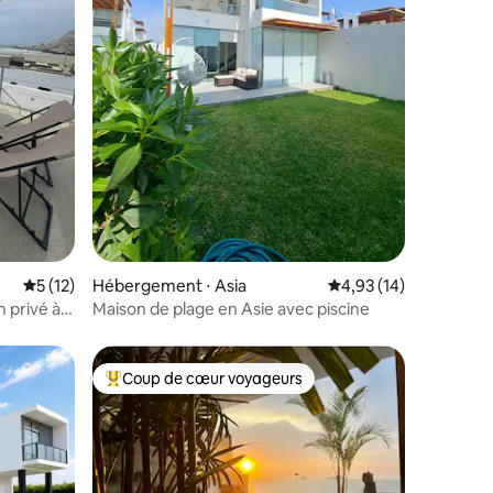
ntaires : 4,84 sur 5
Évaluation moyenne sur la base de 12 commentaires : 5 sur 5
5 (12)
Hébergement ⋅ Asia
Évaluation moyenne su
4,93 (14)
 privé à
Maison de plage en Asie avec piscine
Coup de cœur voyageurs
Coups de cœur voyageurs les plus appréciés