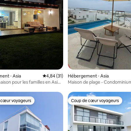
 la base de 95 commentaires : 4,98 sur 5
ent ⋅ Asia
Évaluation moyenne sur la base de 31 comme
4,84 (31)
Hébergement ⋅ Asia
ison pour les familles en Asie,
Maison de plage - Condominium
Chocaya Asia
 cœur voyageurs
Coup de cœur voyageurs
 cœur voyageurs
Coup de cœur voyageurs