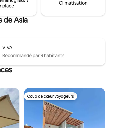
ement gratuit
ASOL et
Totoritas et La Ensenada, à 10 min du
Climatisation
r place
t-parleur
boulevard d'Asie et à 30 min de Calango
et Azpitia.
s de Asia
VIVA
Recommandé par 9 habitants
nces
Coup de cœur voyageurs
Coup de cœur voyageurs