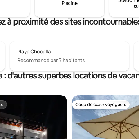
Stationn
es, réfrigérateur, four et hotte
bienvenue 🍻 SERVIETTES, PAR
Piscine
su
on 50" dans le salon • Le linge de
GLACIÈRE pour la PLAGE ⛱️ Hau
us
sans fil 🔊
z à proximité des sites incontournable
Playa Chocalla
Recommandé par 7 habitants
a : d'autres superbes locations de vaca
te
Coup de cœur voyageurs
te
Coup de cœur voyageurs