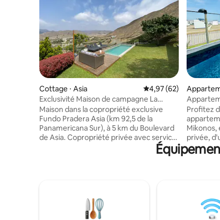
Cottage ⋅ Asia
Évaluation moyenne sur
4,97 (62)
Appartem
Asia
Exclusivité Maison de campagne La
Appartem
Cuesta En Asia, 7 pers
avec pisc
Maison dans la copropriété exclusive
Profitez 
Fundo Pradera Asia (km 92,5 de la
appartem
Panamericana Sur), à 5 km du Boulevard
Mikonos, e
de Asia. Copropriété privée avec service
privée, d
Équipements
de sécurité 24 h/24. Excellente vue sur la
idéal pou
vallée d'Asia, beau temps, piscine et
au deuxiè
barbecue. Terrain de 730 mètres. La
bien réparti. Agencement : •
copropriété dispose d'espaces pour se
principale
promener. Sur le boulevard, il y a des
chambre a
supermarchés, des pharmacies, des
salles de 
restaurants et d'autres commerces,
Terrasse ;
ouverts toute l'année. Pensez à apporter
entièreme