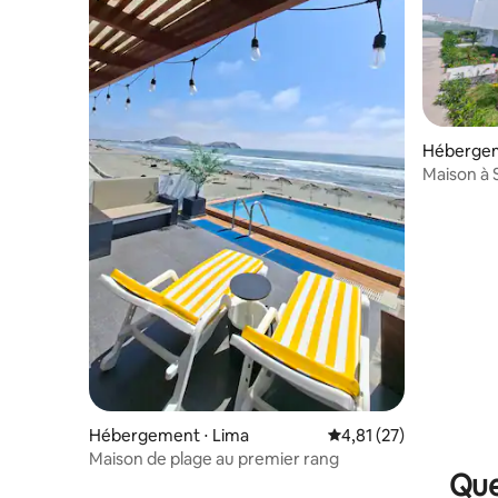
Hébergem
Maison à 
Hébergement ⋅ Lima
Évaluation moyenne su
4,81 (27)
Maison de plage au premier rang
Que