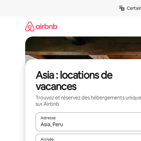
Aller
Certai
directement
au
contenu
Asia : locations de
vacances
Trouvez et réservez des hébergements uniqu
sur Airbnb
Adresse
Lorsque les résultats s'affichent, utilisez les flèc
Arrivée