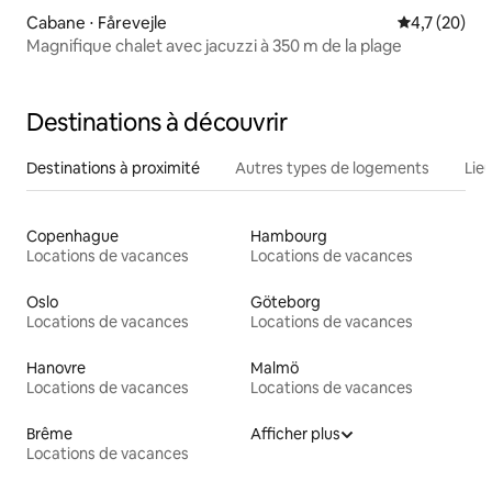
Cabane ⋅ Fårevejle
Évaluation m
4,7 (20)
Magnifique chalet avec jacuzzi à 350 m de la plage
Destinations à découvrir
Destinations à proximité
Autres types de logements
Lie
Copenhague
Hambourg
Locations de vacances
Locations de vacances
Oslo
Göteborg
Locations de vacances
Locations de vacances
Hanovre
Malmö
Locations de vacances
Locations de vacances
Brême
Afficher plus
Locations de vacances