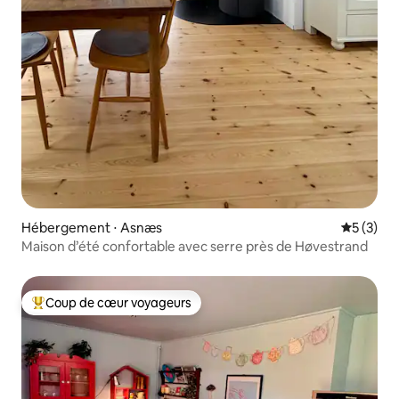
Hébergement ⋅ Asnæs
Évaluatio
5 (3)
Maison d’été confortable avec serre près de Høvestrand
Coup de cœur voyageurs
Coups de cœur voyageurs les plus appréciés