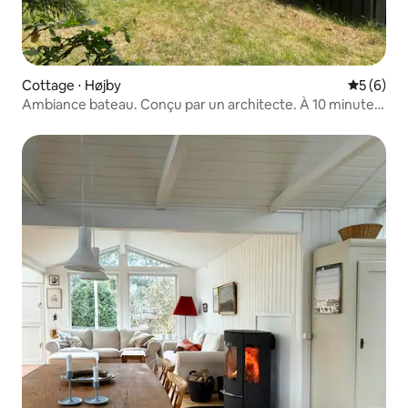
Cottage ⋅ Højby
Évaluatio
5 (6)
Ambiance bateau. Conçu par un architecte. À 10 minutes
de la plage.