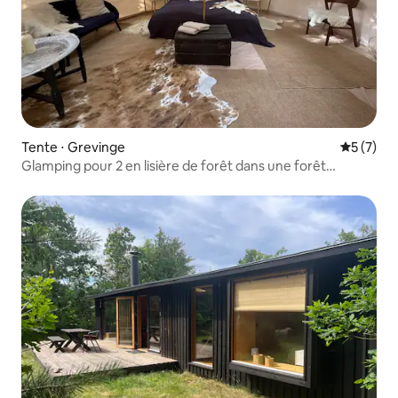
Tente ⋅ Grevinge
Évaluatio
5 (7)
Glamping pour 2 en lisière de forêt dans une forêt
ancienne