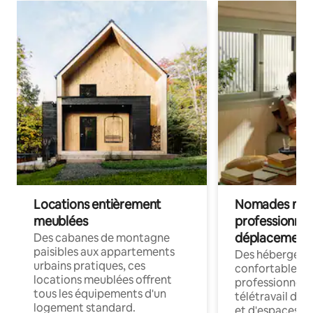
Locations entièrement
Nomades num
meublées
professionnel
déplacement
Des cabanes de montagne
paisibles aux appartements
Des hébergem
urbains pratiques, ces
confortables p
locations meublées offrent
professionnels
tous les équipements d'un
télétravail dis
logement standard.
et d'espaces de