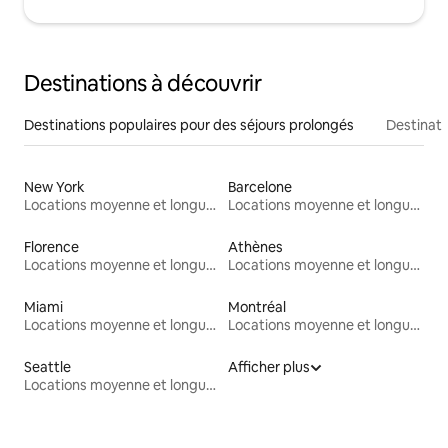
Destinations à découvrir
Destinations populaires pour des séjours prolongés
Destinati
New York
Barcelone
Locations moyenne et longue durée
Locations moyenne et longue durée
Florence
Athènes
Locations moyenne et longue durée
Locations moyenne et longue durée
Miami
Montréal
Locations moyenne et longue durée
Locations moyenne et longue durée
Seattle
Afficher plus
Locations moyenne et longue durée