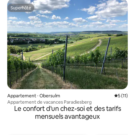
Superhôte
Superhôte
Appartement ⋅ Obersulm
Évaluatio
5 (11)
Appartement de vacances Paradiesberg
Le confort d'un chez-soi et des tarifs
mensuels avantageux