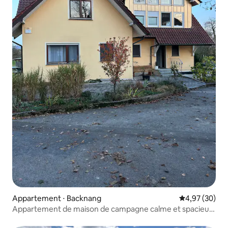
Appartement ⋅ Backnang
Évaluation mo
4,97 (30)
Appartement de maison de campagne calme et spacieux
près de la ville