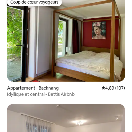
Coup de cœur voyageurs
Coup de cœur voyageurs
Appartement ⋅ Backnang
Évaluation moy
4,89 (107)
Idyllique et central - Bettis Airbnb