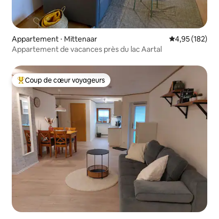
Appartement ⋅ Mittenaar
Évaluation moy
4,95 (182)
Appartement de vacances près du lac Aartal
Coup de cœur voyageurs
Coups de cœur voyageurs les plus appréciés