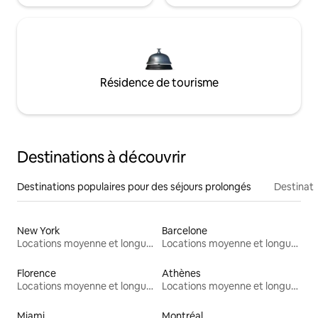
Résidence de tourisme
Destinations à découvrir
Destinations populaires pour des séjours prolongés
Destinati
New York
Barcelone
Locations moyenne et longue durée
Locations moyenne et longue durée
Florence
Athènes
Locations moyenne et longue durée
Locations moyenne et longue durée
Miami
Montréal