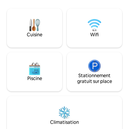
et WiFi rapide. Il dispose de piscines
(adultes et enfants), d'un jacuzzi, d'un
parking couvert et d'une sécurité
24 h/24 et 7 j/7. À quelques pas du sable
et de la gastronomie locale. Parfait pour
les couples, les familles ou ceux qui
Cuisine
Wifi
recherchent la paix et la mer.
Stationnement
Piscine
gratuit sur place
Climatisation