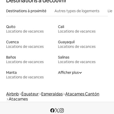
Destinations à découvrir
Destinations à proximité
Autres types de logements
Lie
Quito
Cali
Locations de vacances
Locations de vacances
Cuenca
Guayaquil
Locations de vacances
Locations de vacances
Baños
Salinas
Locations de vacances
Locations de vacances
Manta
Afficher plus
Locations de vacances
Airbnb
Équateur
Esmeraldas
Atacames Cantón
Atacames