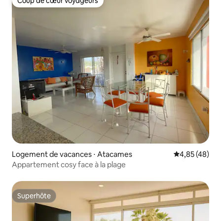
Coup de cœur voyageurs
Coup de cœur voyageurs
Logement de vacances ⋅ Atacames
Évaluation mo
4,85 (48)
Appartement cosy face à la plage
Superhôte
Superhôte