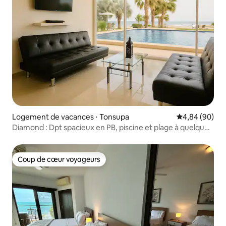
Logement de vacances ⋅ Tonsupa
Évaluation mo
4,84 (90)
Diamond : Dpt spacieux en PB, piscine et plage à quelques
pas
Coup de cœur voyageurs
Coup de cœur voyageurs