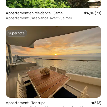
Appartement en résidence ⋅ Same
Évaluation mo
4,86 (79)
Appartement Casablanca, avec vue mer
Superhôte
Superhôte
Appartement ⋅ Tonsupa
Évaluatio
5 (3)