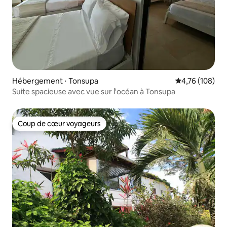
Hébergement ⋅ Tonsupa
Évaluation moy
4,76 (108)
Suite spacieuse avec vue sur l'océan à Tonsupa
Coup de cœur voyageurs
Coup de cœur voyageurs