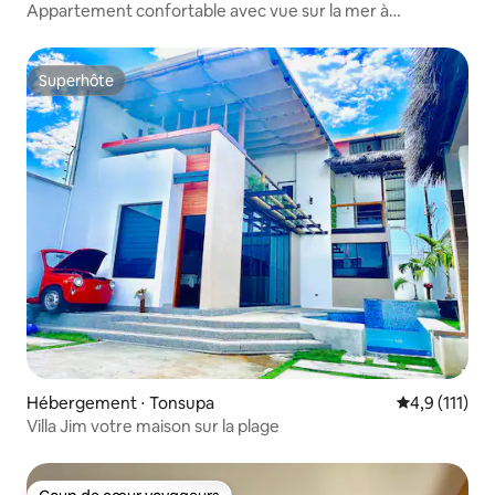
Appartement confortable avec vue sur la mer à
Atacames
Superhôte
Superhôte
Hébergement ⋅ Tonsupa
Évaluation m
4,9 (111)
Villa Jim votre maison sur la plage