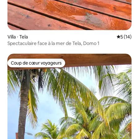
Villa ⋅ Tela
Évaluation
5 (14)
Spectaculaire face à la mer de Tela, Domo 1
Coup de cœur voyageurs
Coup de cœur voyageurs