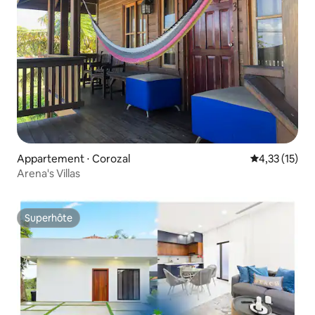
Appartement ⋅ Corozal
Évaluation mo
4,33 (15)
Arena's Villas
Superhôte
Superhôte