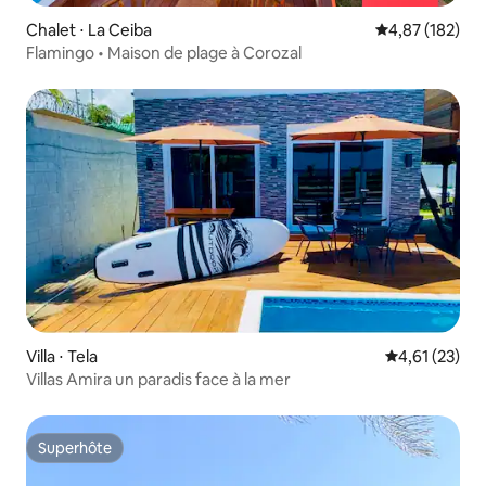
Chalet ⋅ La Ceiba
Évaluation moy
4,87 (182)
Flamingo • Maison de plage à Corozal
Villa ⋅ Tela
Évaluation mo
4,61 (23)
Villas Amira un paradis face à la mer
Superhôte
Superhôte