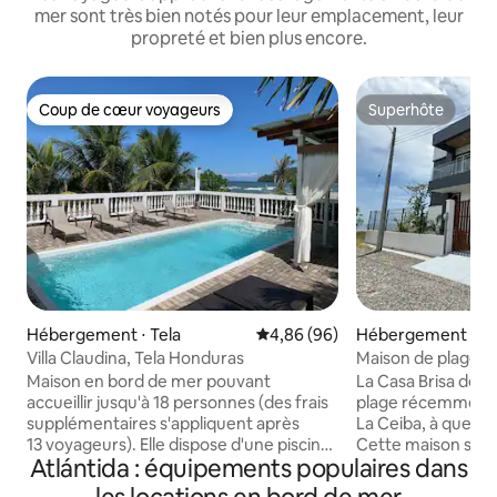
mer sont très bien notés pour leur emplacement, leur
propreté et bien plus encore.
Coup de cœur voyageurs
Superhôte
Coup de cœur voyageurs
Superhôte
Hébergement ⋅ Tela
Évaluation moyenne sur la base
4,86 (96)
Hébergement ⋅ La
Villa Claudina, Tela Honduras
Maison de plage av
d’hébergement de
Maison en bord de mer pouvant
La Casa Brisa del 
quelques pas du s
accueillir jusqu'à 18 personnes (des frais
plage récemment c
supplémentaires s'appliquent après
La Ceiba, à quelqu
13 voyageurs). Elle dispose d'une piscine
Cette maison spaci
Atlántida : équipements populaires dans
privée avec bar, barbecue, chaises
jusqu’à 10 personn
longues, hamacs et accès direct à la
3 chambres et de 2,