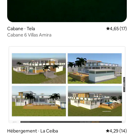
Cabane ⋅ Tela
Évaluation mo
4,65 (17)
Cabane 6 Villas Amira
Hébergement ⋅ La Ceiba
Évaluation mo
4,29 (14)