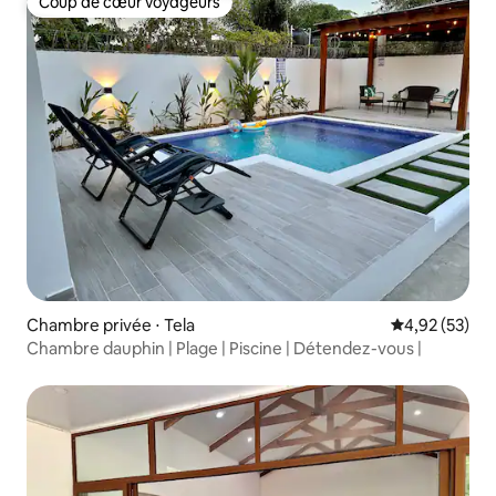
Coup de cœur voyageurs
Coup de cœur voyageurs
Chambre privée ⋅ Tela
Évaluation mo
4,92 (53)
Chambre dauphin | Plage | Piscine | Détendez-vous |