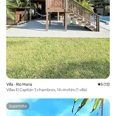
Villa ⋅ Rió Maria
Évaluation
5 (13)
Villas El Capitán 3 chambres, 14+invités (1 villa)
Superhôte
Superhôte