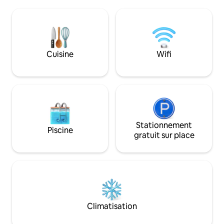
chambres chacune 
confort et tranquillité dans un cadre
privée, d'un greni
paradisiaque. Et ce n'est pas tout : vous
rétractables, à l'e
pouvez explorer la lagune en kayak ou
chambre avec sa sa
faire une excursion en bateau pour vivre
espace barbecue et
l'authentique aventure des Caraïbes
dans la zone arrière
honduriennes !
Cuisine
Wifi
gardien surveille l
Stationnement
Piscine
gratuit sur place
Climatisation