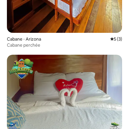
Cabane ⋅ Arizona
Évaluatio
5 (3)
Cabane perchée