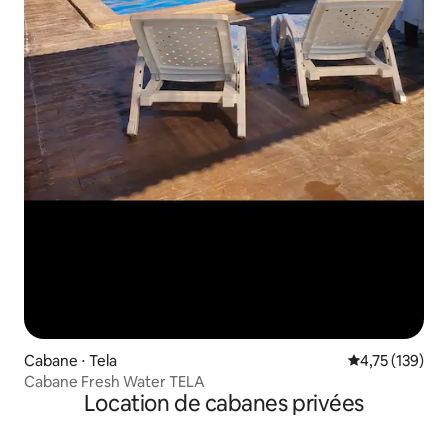
Cabane ⋅ Tela
Évaluation moy
4,75 (139)
Cabane Fresh Water TELA
Location de cabanes privées