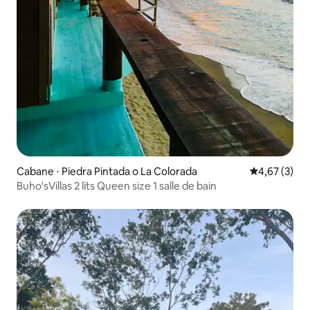
Cabane ⋅ Piedra Pintada o La Colorada
Évaluation m
4,67 (3)
Buho'sVillas 2 lits Queen size 1 salle de bain