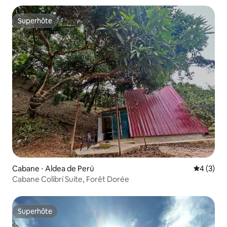
Superhôte
Superhôte
Cabane ⋅ Aldea de Perú
Évaluatio
4 (3)
Cabane Colibrí Suite, Forêt Dorée
Superhôte
Superhôte