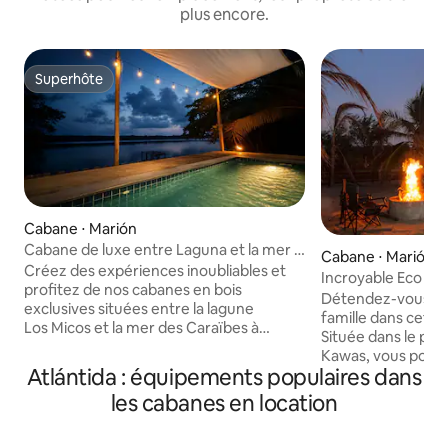
plus encore.
Superhôte
Superhôte
Cabane ⋅ Marión
Cabane de luxe entre Laguna et la mer à
Cabane ⋅ Marión
Miami Beach
Créez des expériences inoubliables et
Incroyable Eco A-f
profitez de nos cabanes en bois
national
Détendez-vous et
exclusives situées entre la lagune
famille dans cette 
Los Micos et la mer des Caraïbes à
Située dans le par
Miami Tela. Détendez-vous, connectez-
Kawas, vous pourr
vous avec la nature et vivez des
Atlántida : équipements populaires dans
expérience unique
moments inoubliables dans un havre de
nature, cette villa est alimentée en
les cabanes en location
paix, et profitez des magnifiques
énergie solaire, et dispose d'un
observations d'oiseaux et de singes à
générateur de seco
face blanche. Conçues pour vous offrir