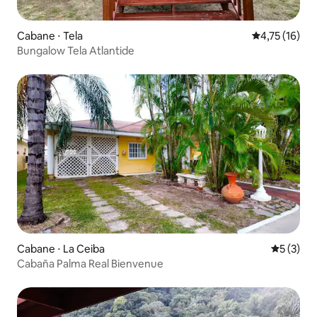
Cabane ⋅ Tela
Évaluation mo
4,75 (16)
Bungalow Tela Atlantide
Cabane ⋅ La Ceiba
Évaluatio
5 (3)
Cabaña Palma Real Bienvenue