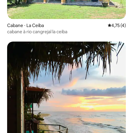
Cabane ⋅ La Ceiba
Évaluation m
4,75 (4)
cabane à rio cangrejal la ceiba