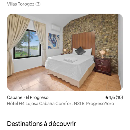
Villas Torogoz (3)
Cabane ⋅ El Progreso
Évaluation m
4,6 (10)
Hôtel H4 Lujosa Cabaña Comfort N31 El ProgresoYoro
Destinations à découvrir