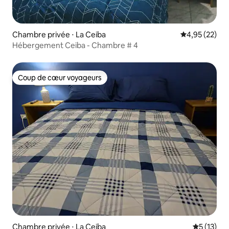
Chambre privée ⋅ La Ceiba
Évaluation mo
4,95 (22)
Hébergement Ceiba - Chambre # 4
Coup de cœur voyageurs
Coup de cœur voyageurs
Chambre privée ⋅ La Ceiba
Évaluation
5 (13)