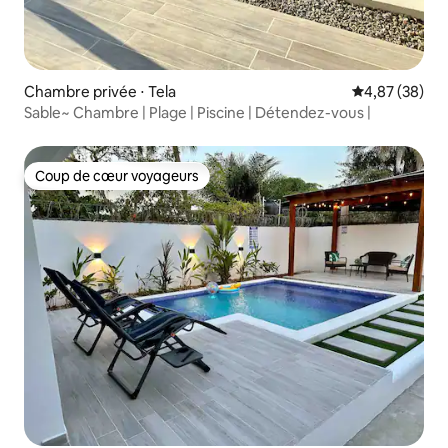
Chambre privée ⋅ Tela
Évaluation mo
4,87 (38)
Sable~ Chambre | Plage | Piscine | Détendez-vous |
Coup de cœur voyageurs
Coup de cœur voyageurs