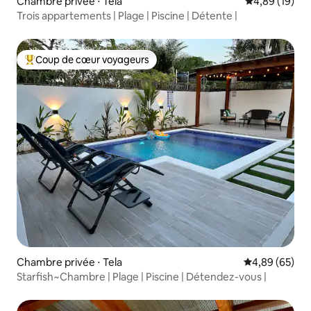
Chambre privée ⋅ Tela
Évaluation mo
4,89 (19)
Trois appartements | Plage | Piscine | Détente |
Coup de cœur voyageurs
Coups de cœur voyageurs les plus appréciés
Chambre privée ⋅ Tela
Évaluation mo
4,89 (65)
Starfish~Chambre | Plage | Piscine | Détendez-vous |