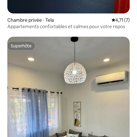
Chambre privée ⋅ Tela
Évaluation 
4,71 (7)
Appartements confortables et calmes pour votre repos
Superhôte
Superhôte