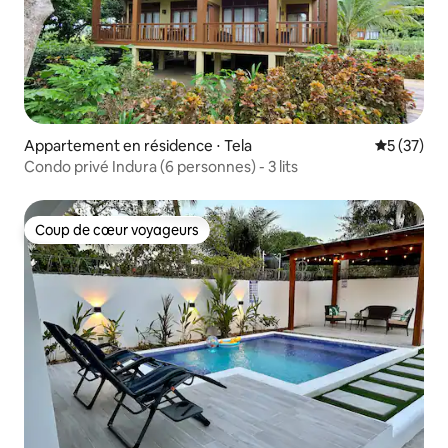
Appartement en résidence ⋅ Tela
Évaluation
5 (37)
Condo privé Indura (6 personnes) - 3 lits
Coup de cœur voyageurs
Coup de cœur voyageurs