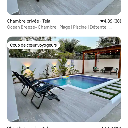
Chambre privée ⋅ Tela
Évaluation mo
4,89 (38)
Ocean Breeze~Chambre | Plage | Piscine | Détente |
Détendez-vous |
Coup de cœur voyageurs
Coup de cœur voyageurs