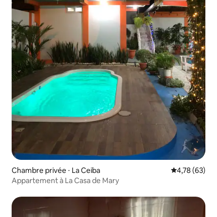
Chambre privée ⋅ La Ceiba
Évaluation mo
4,78 (63)
Appartement à La Casa de Mary