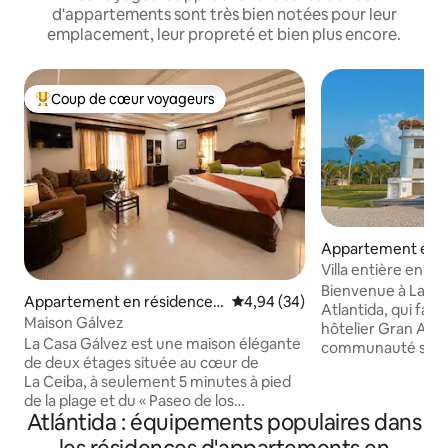
d'appartements sont très bien notées pour leur
emplacement, leur propreté et bien plus encore.
Coup de cœur voyageurs
Coups de cœur voyageurs les plus appréciés
Appartement en r
Aldea Burgos
Villa entière en bo
couchages
Bienvenue à La Ca
Appartement en résidence ⋅
Évaluation moyenne sur la base
4,94 (34)
Atlantida, qui fai
La Ceiba
Maison Gálvez
hôtelier Gran Atlantida. Situé
La Casa Gálvez est une maison élégante
communauté sécur
de deux étages située au cœur de
d'El Porvenir, dan
La Ceiba, à seulement 5 minutes à pied
La Casa Blanca est
de la plage et du « Paseo de los
prochaines vacanc
Atlántida : équipements populaires dans
Ceibeños ». Situé dans un quartier sûr et
renouer avec votre
central à proximité du centre-ville, il
tout en vous déte