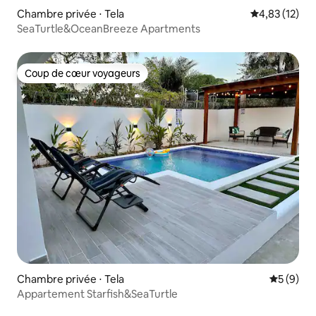
Chambre privée ⋅ Tela
Évaluation mo
4,83 (12)
SeaTurtle&OceanBreeze Apartments
Coup de cœur voyageurs
Coup de cœur voyageurs
Chambre privée ⋅ Tela
Évaluatio
5 (9)
Appartement Starfish&SeaTurtle