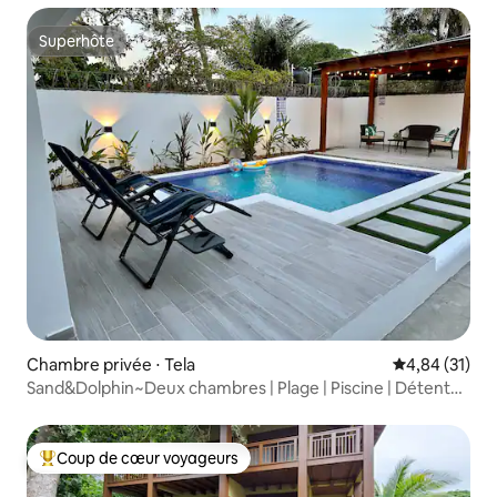
Superhôte
Superhôte
Chambre privée ⋅ Tela
Évaluation mo
4,84 (31)
Sand&Dolphin~Deux chambres | Plage | Piscine | Détente |
Détendez-vous|
Coup de cœur voyageurs
Coups de cœur voyageurs les plus appréciés