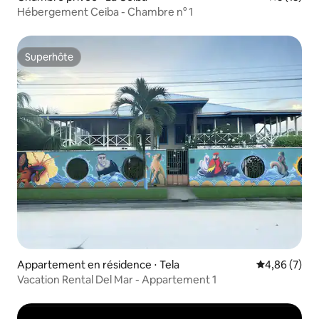
Hébergement Ceiba - Chambre n° 1
Superhôte
Superhôte
Appartement en résidence ⋅ Tela
Évaluation m
4,86 (7)
Vacation Rental Del Mar - Appartement 1