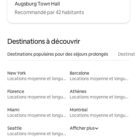
Augsburg Town Hall
Recommandé par 42 habitants
Destinations à découvrir
Destinations populaires pour des séjours prolongés
Destinati
New York
Barcelone
Locations moyenne et longue durée
Locations moyenne et longue durée
Florence
Athènes
Locations moyenne et longue durée
Locations moyenne et longue durée
Miami
Montréal
Locations moyenne et longue durée
Locations moyenne et longue durée
Seattle
Afficher plus
Locations moyenne et longue durée