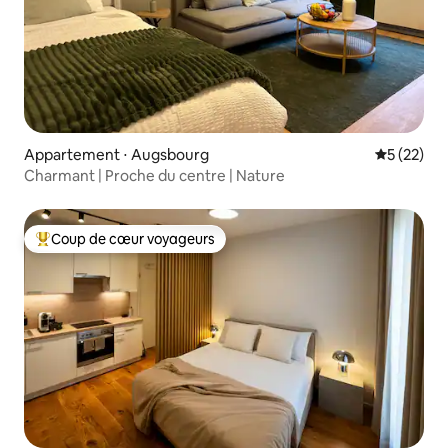
Appartement ⋅ Augsbourg
Évaluation
5 (22)
Charmant | Proche du centre | Nature
Coup de cœur voyageurs
Coups de cœur voyageurs les plus appréciés