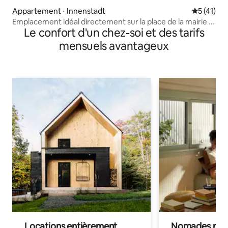
Appartement ⋅ Innenstadt
Évaluation
5 (41)
Emplacement idéal directement sur la place de la mairie •
Le confort d'un chez-soi et des tarifs
Wi-Fi haut débit
mensuels avantageux
Locations entièrement
Nomades num