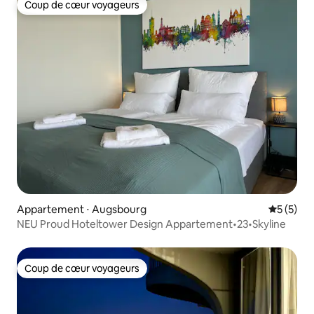
Coup de cœur voyageurs
Coup de cœur voyageurs
Appartement ⋅ Augsbourg
Évaluatio
5 (5)
NEU Proud Hoteltower Design Appartement•23•Skyline
Coup de cœur voyageurs
Coup de cœur voyageurs