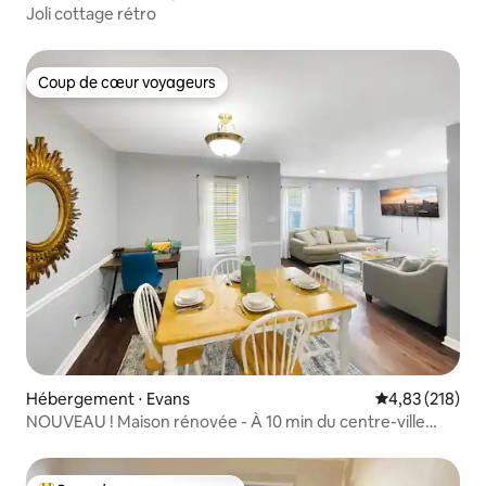
Joli cottage rétro
Coup de cœur voyageurs
Coup de cœur voyageurs
Hébergement ⋅ Evans
Évaluation moy
4,83 (218)
NOUVEAU ! Maison rénovée - À 10 min du centre-ville
d'Augusta !