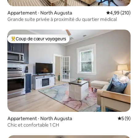
Appartement ⋅ North Augusta
Évaluation moy
4,99 (210)
Grande suite privée à proximité du quartier médical
Coup de cœur voyageurs
Coups de cœur voyageurs les plus appréciés
Appartement ⋅ North Augusta
Évaluatio
5 (9)
Chic et confortable 1 CH