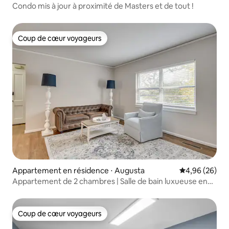
Condo mis à jour à proximité de Masters et de tout !
Coup de cœur voyageurs
Coup de cœur voyageurs
Appartement en résidence ⋅ Augusta
Évaluation mo
4,96 (26)
Appartement de 2 chambres | Salle de bain luxueuse en
granit | Piscine | Stationnement facile !
Coup de cœur voyageurs
Coup de cœur voyageurs