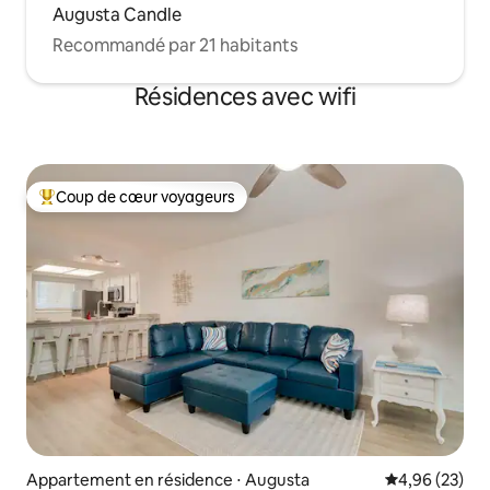
Augusta Candle
Recommandé par 21 habitants
Résidences avec wifi
Coup de cœur voyageurs
Coups de cœur voyageurs les plus appréciés
Appartement en résidence ⋅ Augusta
Évaluation mo
4,96 (23)