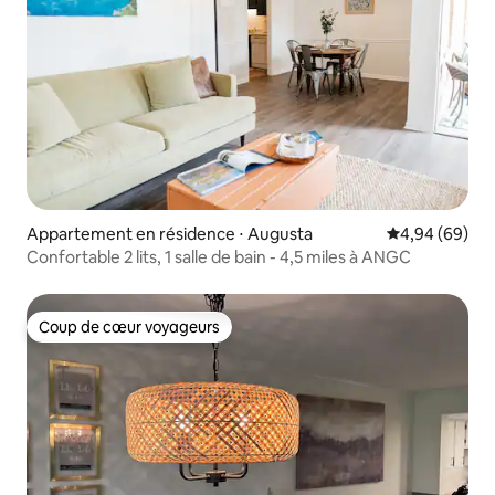
Appartement en résidence ⋅ Augusta
Évaluation mo
4,94 (69)
Confortable 2 lits, 1 salle de bain - 4,5 miles à ANGC
Coup de cœur voyageurs
Coup de cœur voyageurs