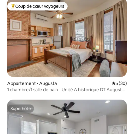
Coup de cœur voyageurs
Coups de cœur voyageurs les plus appréciés
Appartement ⋅ Augusta
Évaluation
5 (30)
1 chambre/1 salle de bain - Unité A historique DT Augusta -
Superhôte !
Superhôte
Superhôte