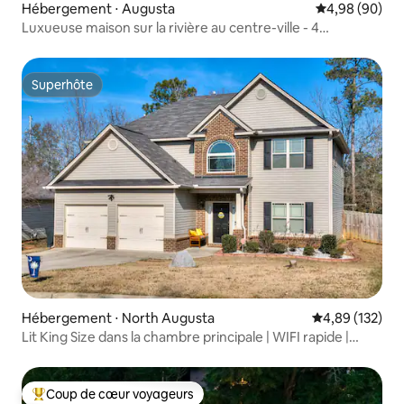
Hébergement ⋅ Augusta
Évaluation mo
4,98 (90)
Luxueuse maison sur la rivière au centre-ville - 4
chambres, quai privé et sauna
Superhôte
Superhôte
Hébergement ⋅ North Augusta
Évaluation moy
4,89 (132)
Lit King Size dans la chambre principale | WIFI rapide |
Téléviseurs dans 4 chambres
Coup de cœur voyageurs
Coups de cœur voyageurs les plus appréciés