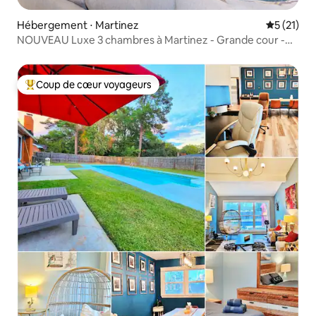
Hébergement ⋅ Martinez
Évaluation
5 (21)
NOUVEAU Luxe 3 chambres à Martinez - Grande cour -
Foyer
Coup de cœur voyageurs
Coups de cœur voyageurs les plus appréciés