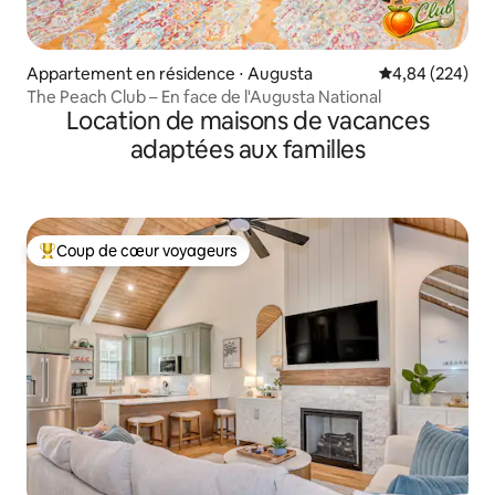
Appartement en résidence ⋅ Augusta
Évaluation moy
4,84 (224)
The Peach Club – En face de l'Augusta National
Location de maisons de vacances
adaptées aux familles
Coup de cœur voyageurs
Coups de cœur voyageurs les plus appréciés