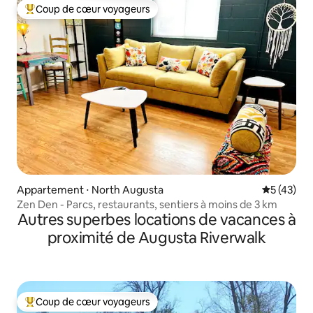
Coup de cœur voyageurs
Coups de cœur voyageurs les plus appréciés
Appartement ⋅ North Augusta
Évaluation
5 (43)
Zen Den - Parcs, restaurants, sentiers à moins de 3 km
Autres superbes locations de vacances à
proximité de Augusta Riverwalk
Coup de cœur voyageurs
Coups de cœur voyageurs les plus appréciés