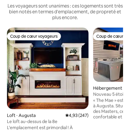
Les voyageurs sont unanimes : ces logements sont très
bien notés en termes d'emplacement, de propreté et
plus encore.
Coup de cœur voyageurs
Coup de cœur vo
Coup de cœur voyageurs
Coup de cœur vo
Hébergement ⋅ A
Nouveau 5 étoiles
green/bain à rem
« The Mae » est vo
à Augusta. Située 
des Masters, cett
Loft ⋅ Augusta
Évaluation moyenne sur la base 
4,93 (247)
confortable et é
Le loft au-dessus de la 8e
comprend un putti
L'emplacement est primordial ! À
remous, un foyer, 