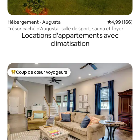
Hébergement ⋅ Augusta
Évaluation moy
4,99 (166)
Trésor caché d'Augusta : salle de sport, sauna et foyer
Locations d'appartements avec
climatisation
Coup de cœur voyageurs
Coups de cœur voyageurs les plus appréciés