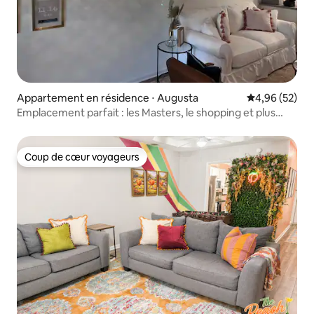
Appartement en résidence ⋅ Augusta
Évaluation mo
4,96 (52)
Emplacement parfait : les Masters, le shopping et plus
encore
Coup de cœur voyageurs
Coup de cœur voyageurs