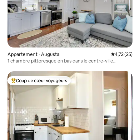
Appartement ⋅ Augusta
Évaluation mo
4,72 (25)
1 chambre pittoresque en bas dans le centre-ville
d'Augusta
Coup de cœur voyageurs
Coups de cœur voyageurs les plus appréciés