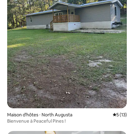
Maison d'hôtes ⋅ North Augusta
Évaluation
5 (13)
Bienvenue à Peaceful Pines !