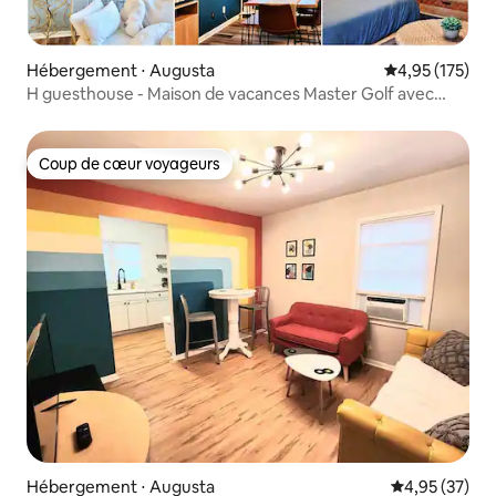
Hébergement ⋅ Augusta
Évaluation moy
4,95 (175)
H guesthouse - Maison de vacances Master Golf avec
piscine
Coup de cœur voyageurs
Coup de cœur voyageurs
Hébergement ⋅ Augusta
Évaluation mo
4,95 (37)