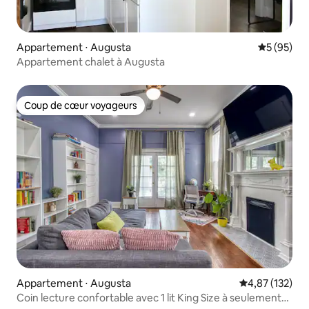
Appartement ⋅ Augusta
Évaluation
5 (95)
Appartement chalet à Augusta
Coup de cœur voyageurs
Coup de cœur voyageurs
Appartement ⋅ Augusta
Évaluation moy
4,87 (132)
Coin lecture confortable avec 1 lit King Size à seulement