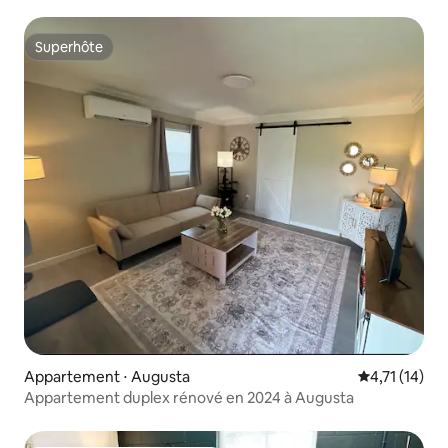
12 minutes des Masters
Superhôte
Superhôte
Appartement ⋅ Augusta
Évaluation m
4,71 (14)
Appartement duplex rénové en 2024 à Augusta