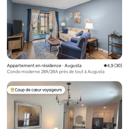
Appartement en résidence ⋅ Augusta
Évaluation m
4,9 (30)
Condo moderne 2BR/2BA près de tout à Augusta
Coup de cœur voyageurs
Coups de cœur voyageurs les plus appréciés