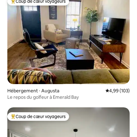
Coup de cœur voyageurs
Coups de cœur voyageurs les plus appréciés
Hébergement ⋅ Augusta
Évaluation moy
4,99 (103)
Le repos du golfeur à Emerald Bay
Coup de cœur voyageurs
Coups de cœur voyageurs les plus appréciés