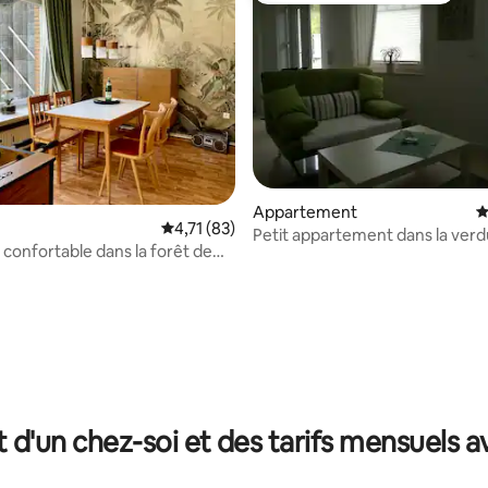
r la base de 68 commentaires : 4,74 sur 5
Appartement
É
Évaluation moyenne sur la base de 83 comme
4,71 (83)
Petit appartement dans la ver
confortable dans la forêt de
ger
t d'un chez-soi et des tarifs mensuels 