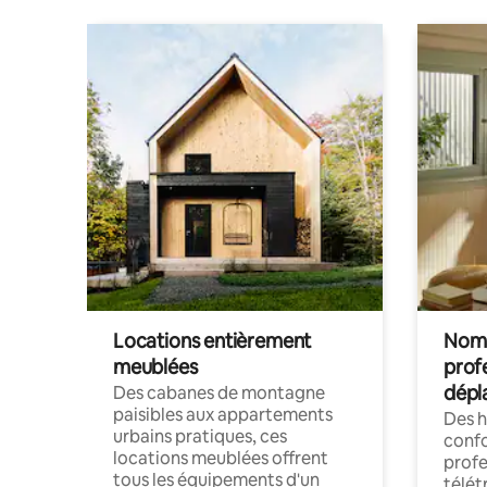
Locations entièrement
Noma
meublées
prof
dépl
Des cabanes de montagne
paisibles aux appartements
Des 
urbains pratiques, ces
confo
locations meublées offrent
profe
tous les équipements d'un
télét