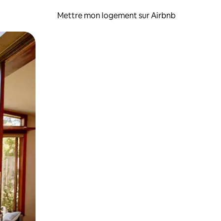
Mettre mon logement sur Airbnb
sant glisser.