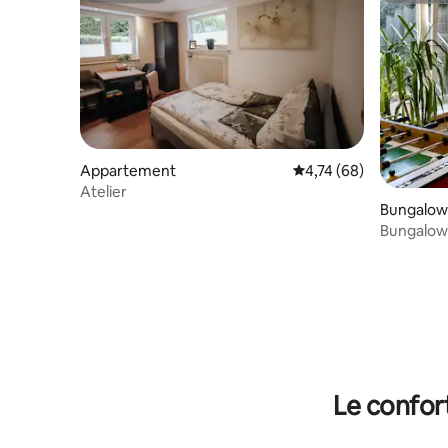
Appartement
Évaluation moyenne su
4,74 (68)
Atelier
Bungalow
Bungalow 
Teutobur
Le confor