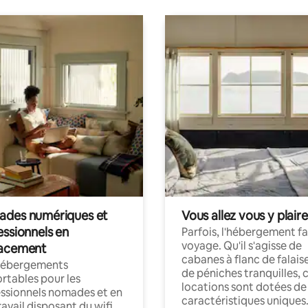
des numériques et
Vous allez vous y plaire
essionnels en
Parfois, l'hébergement fai
voyage. Qu'il s'agisse de
acement
cabanes à flanc de falais
hébergements
de péniches tranquilles, 
rtables pour les
locations sont dotées de
ssionnels nomades et en
caractéristiques uniques
ravail disposant du wifi