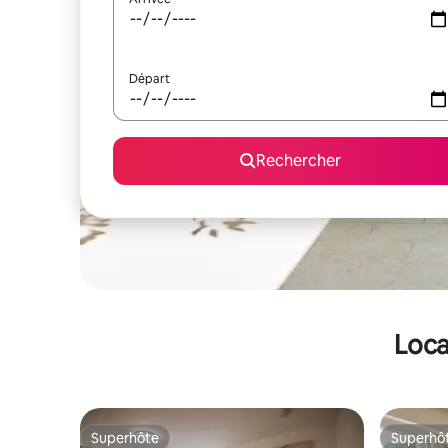
Départ
Rechercher
Loca
Superhôte
Superhô
Superhôte
Superhô