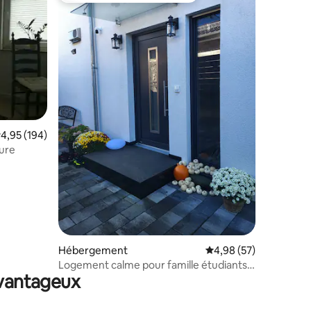
valuation moyenne sur la base de 194 commentaires : 4,95 sur 5
4,95 (194)
ntaires : 4,71 sur 5
dure
Hébergement
Évaluation moyenne su
4,98 (57)
Logement calme pour famille étudiants
avantageux
travailleurs