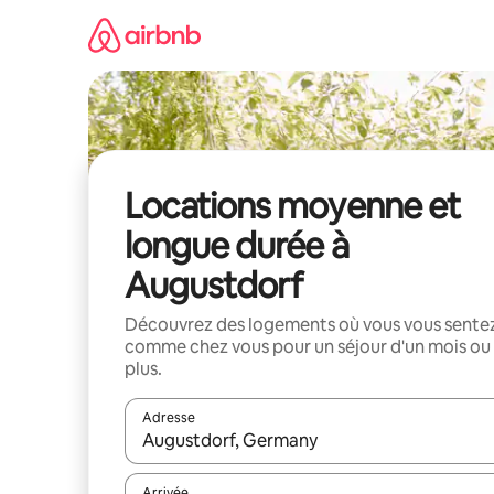
Aller
directement
au
contenu
Locations moyenne et
longue durée à
Augustdorf
Découvrez des logements où vous vous sente
comme chez vous pour un séjour d'un mois ou
plus.
Adresse
Lorsque les résultats s'affichent, utilisez les flèc
Arrivée