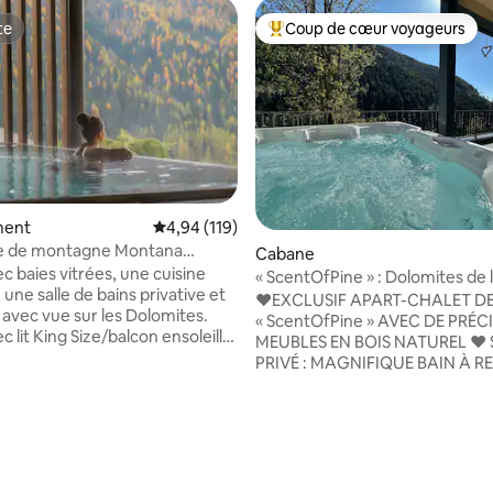
te
Coup de cœur voyageurs
te
Coups de cœur voyageurs les p
ment
Évaluation moyenne sur la base de 119 comme
4,94 (119)
e de montagne Montana
Cabane
tudio spacieux
c baies vitrées, une cuisine
« ScentOfPine » : Dolomites de 
une salle de bains privative et
jacuzzi et sauna
♥️EXCLUSIF APART-CHALET D
 avec vue sur les Dolomites.
« ScentOfPine » AVEC DE PRÉC
c lit King Size/balcon ensoleillé
MEUBLES EN BOIS NATUREL ♥️ SPA
lein sud/fenêtres du sol au
PRIVÉ : MAGNIFIQUE BAIN À 
canapé-lit /TV LED HD/cuisine /
CHAUD ET SAUNA SPACIEUX +
bain de marque entièrement
EXCEPTIONNELLE SUR LES DO
vec douche à effet de pluie à
♥️CENTRE DE BOLZANO À SE
e/chauffage au sol/WIFI haut
25 MINUTES STATION DE♥️ SKI
/ 1 à 2 personnes. SPA : bain
« CAREZZA » À SEULEMENT 60
 sauna finlandais, sauna bio,
SÉJOUR ♥️MAGIQUE DANS UN
sur la base de 30 commentaires : 5 sur 5