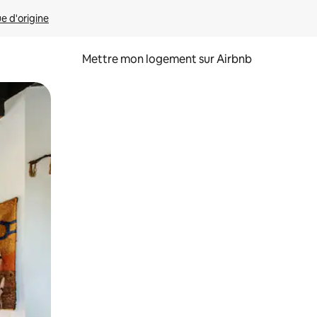
ue d'origine
Mettre mon logement sur Airbnb
sant glisser.