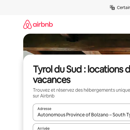
Aller
Certai
directement
au
contenu
Tyrol du Sud : locations 
vacances
Trouvez et réservez des hébergements uniqu
sur Airbnb
Adresse
Lorsque les résultats s'affichent, utilisez les flèc
Arrivée