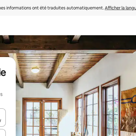
nes informations ont été traduites automatiquement. 
Afficher la lang
de
es
hes vers le haut et vers le bas pour les parcourir ou en appuyant et en fai