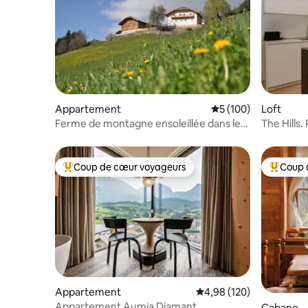
Appartement
Évaluation moyenne s
5 (100)
Loft
Ferme de montagne ensoleillée dans le
The Hills
Tyrol du Sud
chambre
Coup de cœur voyageurs
Coup 
Coups de cœur voyageurs les plus appréciés
Coups de
Appartement
Évaluation moyenne sur 
4,98 (120)
Appartement Aumia Diamant
Cabane