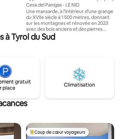
Cesa del Panigas - LE NID
Une mansarde, à l’intérieur d’une grange
du XVIIe siècle à 1 500 mètres, donnant
sur les montagnes et rénovée en 2023
S
avec des bois anciens et des pierres
TV 55"
s à Tyrol du Sud
locales. L’appartement se compose
VÉE DE
d’une salle à manger avec cuisine
équipée, ainsi que d’un grand salon avec
cheminée et grand canapé-lit, d’une salle
de bain confortable avec douche et d’un
« refuge » avec 2 lits supplémentaires. Le
logement est parfait pour un couple,
mais il peut également accueillir une
ement gratuit
famille avec 2 enfants, mais pas
Climatisation
r place
4 adultes. 025044-LOC-00301 -
IT025044C2U74B4BTG
vacances
Coup de cœur voyageurs
Coups de cœur voyageurs les plus appréciés