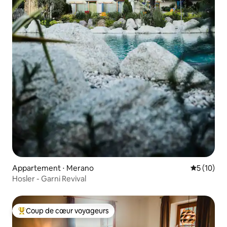
Appartement ⋅ Merano
Évaluation
5 (10)
Hosler - Garni Revival
Coup de cœur voyageurs
Coups de cœur voyageurs les plus appréciés