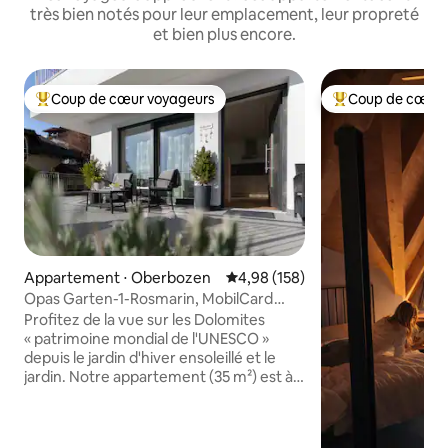
très bien notés pour leur emplacement, leur propreté
et bien plus encore.
Coup de cœur voyageurs
Coup de cœur 
Coups de cœur voyageurs les plus appréciés
Coups de cœur vo
Appartement ⋅ Oberbozen
Évaluation moyenne sur la base 
4,98 (158)
Opas Garten-1-Rosmarin, MobilCard
gratuite
Profitez de la vue sur les Dolomites
« patrimoine mondial de l'UNESCO »
depuis le jardin d'hiver ensoleillé et le
jardin. Notre appartement (35 m²) est à
seulement cinq minutes à pied du
centre avec des commerces et des
restaurants et le point de départ