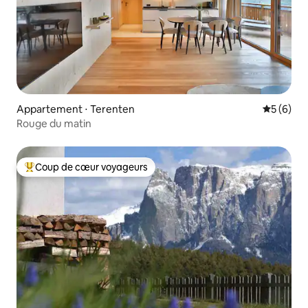
Appartement ⋅ Terenten
Évaluatio
5 (6)
Rouge du matin
Coup de cœur voyageurs
Coups de cœur voyageurs les plus appréciés