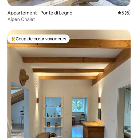
Appartement ⋅ Ponte di Legno
Évaluatio
5 (6)
Alpen Chalet
Coup de cœur voyageurs
Coups de cœur voyageurs les plus appréciés