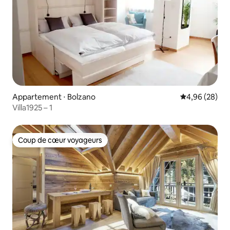
Appartement ⋅ Bolzano
Évaluation mo
4,96 (28)
Villa1925 – 1
Coup de cœur voyageurs
Coup de cœur voyageurs