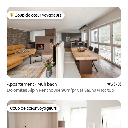
Coup de cœur voyageurs
Coups de cœur voyageurs les plus appréciés
Appartement ⋅ Mühlbach
Évaluation
5 (73)
Dolomites Alpin Penthouse 90m²privat Sauna+Hot tub
Coup de cœur voyageurs
Coup de cœur voyageurs