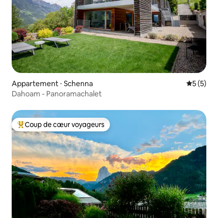
Appartement ⋅ Schenna
Évaluatio
5 (5)
Dahoam - Panoramachalet
Coup de cœur voyageurs
Coups de cœur voyageurs les plus appréciés