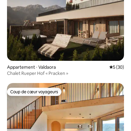
Appartement ⋅ Valdaora
Évaluation
5 (30)
Chalet Rueper Hof « Pracken »
Coup de cœur voyageurs
Coup de cœur voyageurs