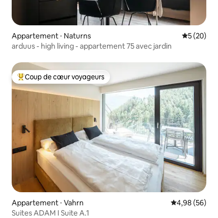
Appartement ⋅ Naturns
Évaluation
5 (20)
arduus - high living - appartement 75 avec jardin
Coup de cœur voyageurs
Coups de cœur voyageurs les plus appréciés
Appartement ⋅ Vahrn
Évaluation mo
4,98 (56)
Suites ADAM I Suite A.1