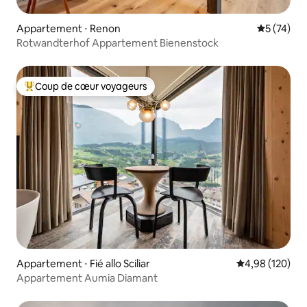
Appartement ⋅ Renon
Évaluation
5 (74)
Rotwandterhof Appartement Bienenstock
Coup de cœur voyageurs
Coups de cœur voyageurs les plus appréciés
Appartement ⋅ Fié allo Sciliar
Évaluation moy
4,98 (120)
Appartement Aumia Diamant