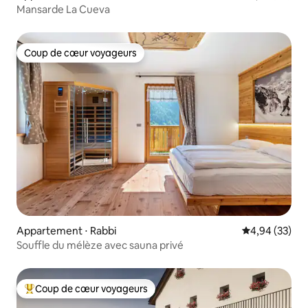
Mansarde La Cueva
Coup de cœur voyageurs
Coup de cœur voyageurs
Appartement ⋅ Rabbi
Évaluation mo
4,94 (33)
Souffle du mélèze avec sauna privé
Coup de cœur voyageurs
Coups de cœur voyageurs les plus appréciés