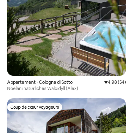
Appartement ⋅ Cologna di Sotto
Évaluation mo
4,98 (54)
Noelani natürliches Waldidyll (Alex)
Coup de cœur voyageurs
Coup de cœur voyageurs