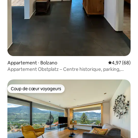
Appartement ⋅ Bolzano
Évaluation mo
4,97 (68)
Appartement Obstplatz – Centre historique, parking,
climatisation
Coup de cœur voyageurs
Coup de cœur voyageurs