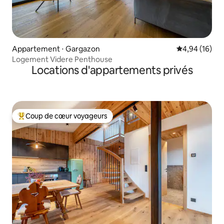
Appartement ⋅ Gargazon
Évaluation mo
4,94 (16)
Logement Videre Penthouse
Locations d'appartements privés
Coup de cœur voyageurs
Coups de cœur voyageurs les plus appréciés