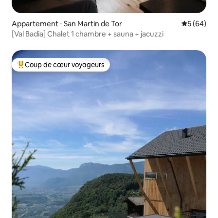
Appartement ⋅ San Martin de Tor
Évaluation
5 (64)
[Val Badia] Chalet 1 chambre + sauna + jacuzzi
Coup de cœur voyageurs
Coups de cœur voyageurs les plus appréciés