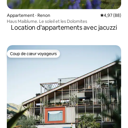
Appartement ⋅ Renon
Évaluation mo
4,97 (88)
Haus Maiblume. Le soleil et les Dolomites
Location d'appartements avec jacuzzi
Coup de cœur voyageurs
Coup de cœur voyageurs