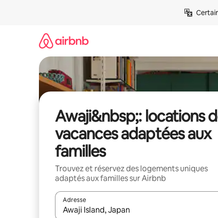
Aller
Certai
directement
au
contenu
Awaji&nbsp;: locations 
vacances adaptées aux
familles
Trouvez et réservez des logements uniques
adaptés aux familles sur Airbnb
Adresse
Lorsque les résultats s'affichent, utilisez les flèc