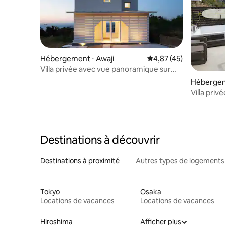
Hébergement ⋅ Awaji
Évaluation moyenne su
4,87 (45)
Villa privée avec vue panoramique sur
l'océan (NE-2930)
Hébergem
Villa priv
Surf Awaji
Destinations à découvrir
Destinations à proximité
Autres types de logements
Tokyo
Osaka
Locations de vacances
Locations de vacances
Hiroshima
Afficher plus