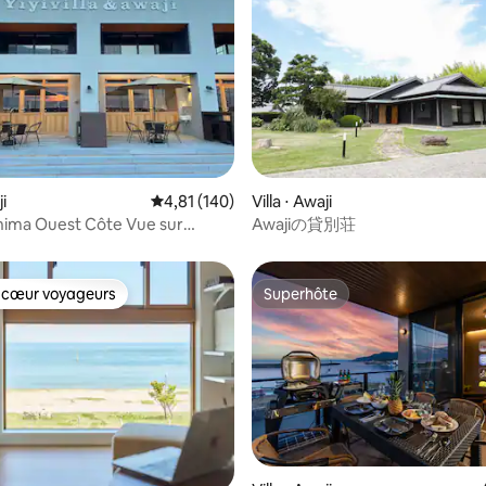
ji
Évaluation moyenne sur la base de 140 comme
4,81 (140)
Villa ⋅ Awaji
 la base de 40 commentaires : 4,88 sur 5
hima Ouest Côte Vue sur
Awajiの貸別荘
arbecue Le meilleur coucher de
aki Beach
 cœur voyageurs
Superhôte
 cœur voyageurs
Superhôte