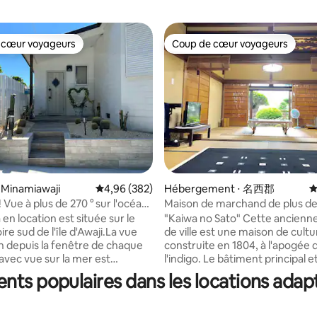
 cœur voyageurs
Coup de cœur voyageurs
 cœur voyageurs
Coup de cœur voyageurs
 Minamiawaji
Évaluation moyenne sur la base de 382 commen
4,96 (382)
Hébergement ⋅ 名西郡
É
la base de 236 commentaires : 4,95 sur 5
 Vue à plus de 270 ° sur l'océan
Maison de marchand de plus de
cap ! West Coast Awaji –
Expérience de récolte de légu
a en location est située sur le
"Kaiwa no Sato" Cette ancienne maison
de compagnie acceptés !
fruits de saison
e sud de l'île d'Awaji.La vue
de ville est une maison de cultu
an depuis la fenêtre de chaque
construite en 1804, à l'apogée d
vec vue sur la mer est
l'indigo. Le bâtiment principal et
es jours de beau temps, vous
(un hangar pour le stockage de l
nts populaires dans les locations adap
galement admirer les couchers
ont été démolis en raison de le
toute l'année depuis les
vieillissement, mais nous avon
u salon et la terrasse en
le salon et le jardin afin de pou