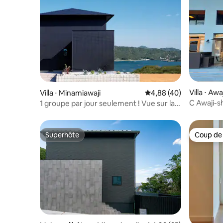
Villa ⋅ Awa
Villa ⋅ Minamiawaji
Évaluation moyenne sur
4,88 (40)
C Awaji-s
1 groupe par jour seulement ! Vue sur la
l'océan B
mer depuis la chambre ! 5 lits, barbecue
soleil Ow
sur la terrasse !
Superhôte
Coup de
Superhôte
Coup de