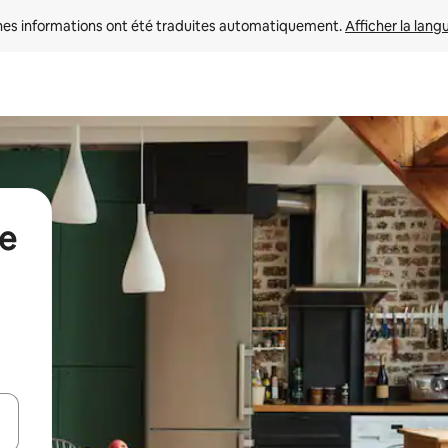
nes informations ont été traduites automatiquement. 
Afficher la lang
de
hes vers le haut et vers le bas pour les parcourir ou en appuyant et en fai