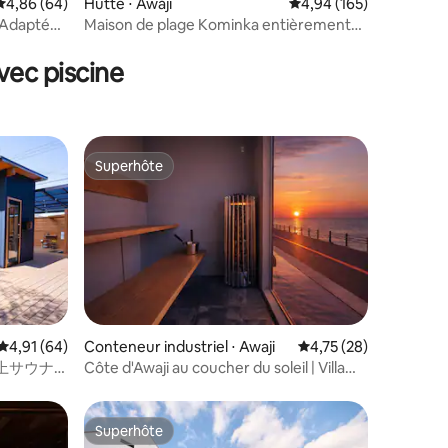
Évaluation moyenne sur la base de 64 commentaires : 4,86 sur 5
4,86 (64)
Hutte ⋅ Awaji
Évaluation moyenne sur
4,94 (165)
/Adapté
Maison de plage Kominka entièrement
mmentaires : 5 sur 5
rénovée
vec piscine
Superhôte
Superhôte
mmentaires : 5 sur 5
Évaluation moyenne sur la base de 64 commentaires : 4,91 sur 5
4,91 (64)
Conteneur industriel ⋅ Awaji
Évaluation moyenne su
4,75 (28)
上サウナ
Côte d'Awaji au coucher du soleil | Villa
ィラ –
privée avec sauna et vue sur l'océan
Superhôte
Superhôte