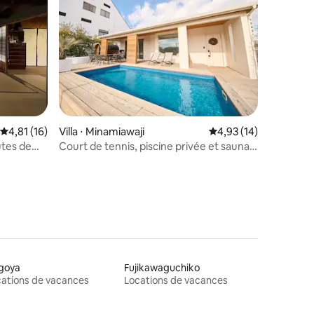
ntaires : 4,82 sur 5
Évaluation moyenne sur la base de 16 commentaires : 4,81 sur 5
4,81 (16)
Villa ⋅ Minamiawaji
Évaluation moyenne su
4,93 (14)
utes de
Court de tennis, piscine privée et sauna
tonneau | Villa de luxe à louer avec bain
extérieur thermal, pouvant accueillir
jusqu'à 7 personnes
goya
Fujikawaguchiko
ations de vacances
Locations de vacances