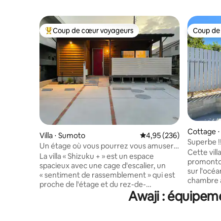
Coup de cœur voyageurs
Coup de
Coups de cœur voyageurs les plus appréciés
Coup de
Cottage ⋅
Villa ⋅ Sumoto
Évaluation moyenne sur 
4,95 (236)
Superbe !!
Un étage où vous pourrez vous amuser
depuis le 
Cette vill
avec vos amis et votre famille ! Jusqu'à 6
La villa « Shizuku + » est un espace
Animaux 
promontoir
personnes / Villa de style maison
spacieux avec une cage d'escalier, un
sur l'océ
individuelle / Réduction pour les séjours
« sentiment de rassemblement » qui est
chambre a
consécutifs / Mer, supérette et
proche de l'étage et du rez-de-
superbe.L
barbecue à distance de marche
Awaji : équipeme
chaussée, et vous pouvez passer un
pourrez é
moment de détente avec vos amis et
de soleil 
votre famille. ◆ Située sur la côte est, où
fenêtres d