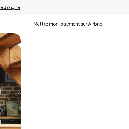
ue d'origine
Mettre mon logement sur Airbnb
sant glisser.