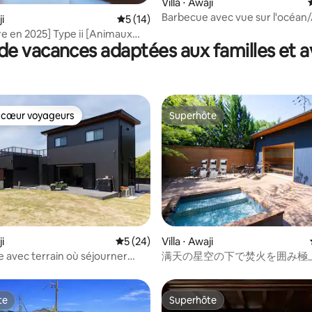
Villa ⋅ Awaji
r la base de 25 commentaires : 4,92 sur 5
Barbecue avec vue sur l'océan
ji
Évaluation moyenne sur la base de 14 co
5 (14)
aux chiens/ Nouvelle villa !
e en 2025] Type ⅱ [Animaux
de vacances adaptées aux familles et a
(2 nuits - 10 % de réduction)
 vue sur la mer d'Awaji (2LDK)
 cœur voyageurs
Superhôte
 cœur voyageurs
Superhôte
e sur la base de 6 commentaires : 5 sur 5
ji
Évaluation moyenne sur la base de 24 co
5 (24)
Villa ⋅ Awaji
ée avec terrain où séjourner
满天の星空の下で焚火を囲み極
e chien
とBBQを楽しめるプライベートヴ
shimanoyadoya –
te
Superhôte
te
Superhôte