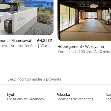
r la base de 45 commentaires : 4,87 sur 5
ent ⋅ Minamiawaji
Évaluation moyenne sur la base de 11 comme
4,82 (11)
ée avec vue sur l'océan｜Villa
Hébergement ⋅ Wakayama
Kominka de 200 ans | À 40 min
KIX | Parking gratuit
Lieux incontournables à proximité
Kyoto
Fukuoka
Na
Locations de vacances
Locations de vacances
Loc