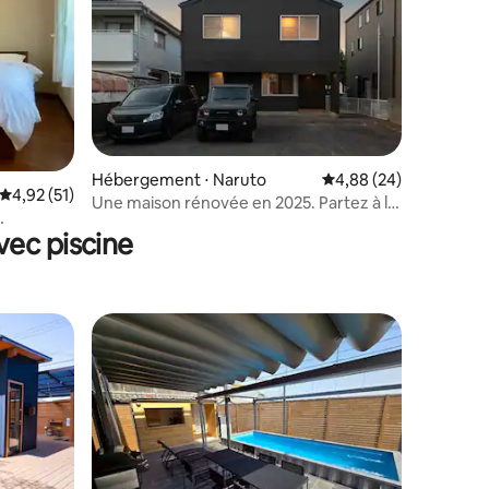
ntaires : 4,83 sur 5
Hébergement ⋅ Naruto
Évaluation moyenne su
4,88 (24)
Évaluation moyenne sur la base de 51 commentaires : 4,92 sur 5
4,92 (51)
Une maison rénovée en 2025. Partez à la
découverte de Shikoku !
vec piscine
ai, à 30
ché de
 Tennoji.