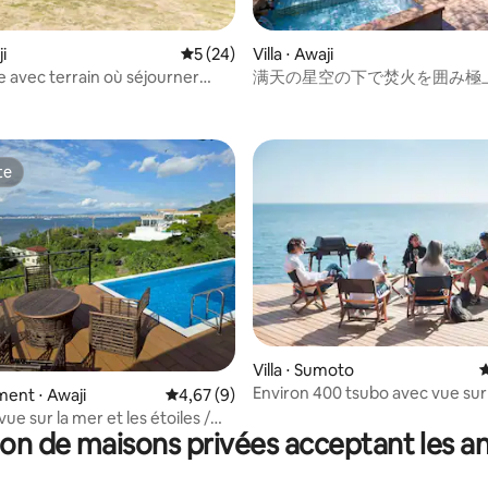
e sur la base de 6 commentaires : 5 sur 5
ji
Évaluation moyenne sur la base de 24 co
5 (24)
Villa ⋅ Awaji
ée avec terrain où séjourner
满天の星空の下で焚火を囲み極
e chien
とBBQを楽しめるプライベートヴ
shimanoyadoya –
te
te
Villa ⋅ Sumoto
É
Environ 400 tsubo avec vue sur
 la base de 32 commentaires : 4,69 sur 5
ent ⋅ Awaji
Évaluation moyenne sur la base de 9 comme
4,67 (9)
 vue sur la mer et les étoiles /
on de maisons privées acceptant les 
ma / Nouvelle construction /
 mer / Piscine / Sauna /