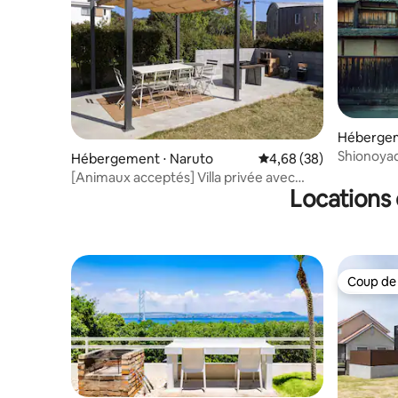
Hébergem
Shionoyad
Hébergement ⋅ Naruto
Évaluation moyenne sur
4,68 (38)
traditionn
[Animaux acceptés] Villa privée avec
Himeji, e
Locations 
cuisine de jardin
la gare / 
grand no
Coup de
Coup de