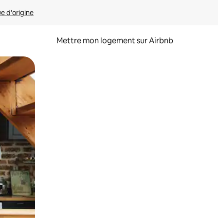
ue d'origine
Mettre mon logement sur Airbnb
sant glisser.