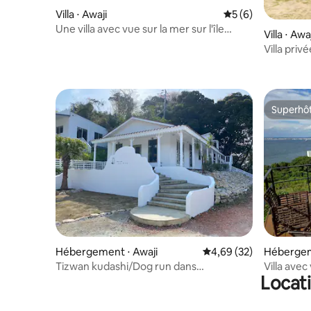
Villa ⋅ Awaji
Évaluation moyenn
5 (6)
Une villa avec vue sur la mer sur l'île
Villa ⋅ Awa
d'Awaji où vous pouvez sentir la mer et le
Villa priv
soleil
avec votr
Superhô
Superhô
Hébergement ⋅ Awaji
Évaluation moyenne sur
4,69 (32)
Hébergem
Tizwan kudashi/Dog run dans
Villa avec
Locati
l'établissement/Piscine/Sauna/BBQ/Jusqu'à
Awaji-shi
12 personnes
Vue sur la
Barbecue