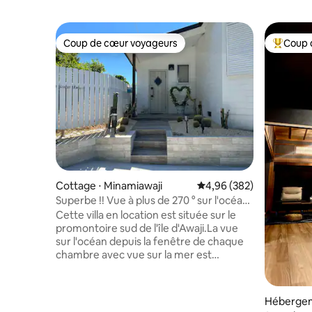
Coup de cœur voyageurs
Coup 
Coup de cœur voyageurs
Coups de
Cottage ⋅ Minamiawaji
Évaluation moyenne sur 
4,96 (382)
Superbe !! Vue à plus de 270 ° sur l'océan
depuis le cap ! West Coast Awaji –
Cette villa en location est située sur le
Animaux de compagnie acceptés !
promontoire sud de l'île d'Awaji.La vue
sur l'océan depuis la fenêtre de chaque
chambre avec vue sur la mer est
superbe.Les jours de beau temps, vous
pourrez également admirer les couchers
de soleil toute l'année depuis les
Hébergem
fenêtres du salon et la terrasse en