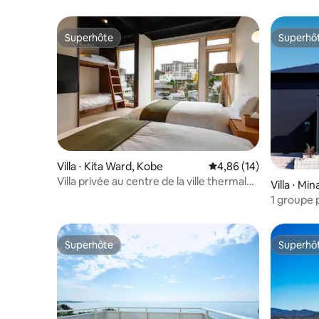
Superhôte
Superhô
Superhôte
Superhô
Villa ⋅ Kita Ward, Kobe
Évaluation moyenne su
4,86 (14)
Villa privée au centre de la ville thermale
Villa ⋅ Mi
d'Arima - Bâtiment B
1 groupe p
mer depuis
sur la terr
Superhôte
Superhô
Superhôte
Superhô