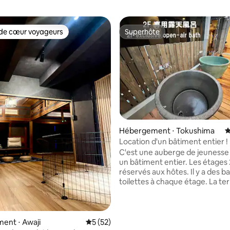
de cœur voyageurs
Superhôte
 cœur voyageurs les plus appréciés
Superhôte
Hébergement ⋅ Tokushima
É
la base de 382 commentaires : 4,96 sur 5
Location d'un bâtiment entier ! 
toilettes à chaque étage ! Earth Velo N°1
C'est une auberge de jeunesse 
dans la région Jusqu'à 13 p
un bâtiment entier. Les étages 
réservés aux hôtes. Il y a des ba
toilettes à chaque étage. La te
le toit est également ouverte. Le 2e
étage peut accueillir jusqu'à 6
avec un bain chaud. Le 3e étag
d'une cuisine et peut accueillir 
ent ⋅ Awaji
Évaluation moyenne sur la base de 52 co
5 (52)