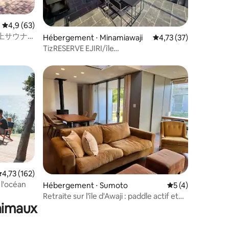
mmentaires : 5 sur 5
Évaluation moyenne sur la base de 63 commentaires : 4,9 sur 5
4,9 (63)
上サウナ
Hébergement ⋅ Minamiawaji
Évaluation moyenne su
4,73 (37)
ィラ –
TizRESERVE EJIRI/île
d'Awaji/piscine/sauna/barbecue
valuation moyenne sur la base de 162 commentaires : 4,73 sur 5
4,73 (162)
 l'océan
ntaires : 4,67 sur 5
Hébergement ⋅ Sumoto
Évaluation moyenn
5 (4)
Retraite sur l'île d'Awaji : paddle actif et
animaux
visite à vélo, soirées autour du poêle à
bois