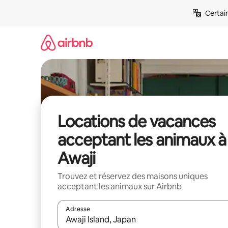
Aller
Certai
directement
au
contenu
Locations de vacances
acceptant les animaux à
Awaji
Trouvez et réservez des maisons uniques
acceptant les animaux sur Airbnb
Adresse
Lorsque les résultats s'affichent, utilisez les flèc