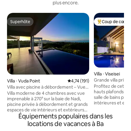
plus encore.
Superhôte
Coup de cœur 
Superhôte
Coups de cœur vo
Villa ⋅ Viseisei
Grande villa privé
Villa ⋅ Vuda Point
Évaluation moyenne sur la base 
4,74 (191)
piscine et ambiance
Profitez de cette 
Villa avec piscine à débordement – Vue
hauts plafonds vo
panoramique sur l'océan
Villa moderne de 4 chambres avec vue
salle de bains pri
imprenable à 270° sur la baie de Nadi,
intérieures et ext
piscine privée à débordement et grands
chambre que vous chois
espaces de vie intérieurs et extérieurs
parfaite pour une 
Équipements populaires dans les
parfaits pour se détendre/se divertir. À
un voyageur seul ! Grande piscine, file
seulement 5 à 10 minutes à pied d'une
locations de vacances à Ba
de volley-ball, voi
plage isolée avec un accès facile aux
poches, paddle, v