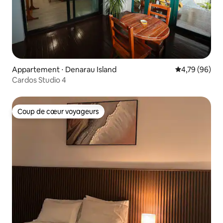
Appartement ⋅ Denarau Island
Évaluation mo
4,79 (96)
Cardos Studio 4
Coup de cœur voyageurs
Coup de cœur voyageurs