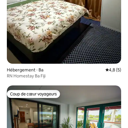
Hébergement ⋅ Ba
Évaluation 
4,8 (5)
RN Homestay Ba Fiji
Coup de cœur voyageurs
Coup de cœur voyageurs