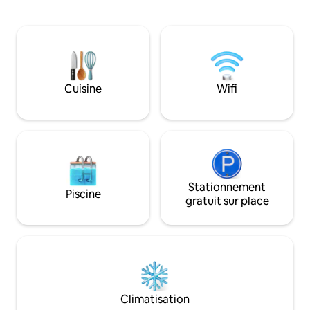
visites de l'île, à la plongée avec tuba et à
plaisir pour tous ! Gardien à temps plein
la pêche. À seulement 10 minutes de
pour tous vos beso
l'aéroport de Nadi. Notre gestionnaire
vous en avez besoin. Tranquille, is
de villa et notre personnel veillent à ce
vous voulez l'êtr
que chaque détail soit pris en charge. Ne
jusqu'à la marina l
manquez pas notre traditionnel festin
à la station balnéaire ! Nous av
fidjien Lovo, cuisiné sous terre, une
Cuisine
Wifi
2ème villa disponi
délicieuse expérience insulaire ! Idéal
pour les mariages, les anniversaires et
les événements spéciaux.
Stationnement
Piscine
gratuit sur place
Climatisation