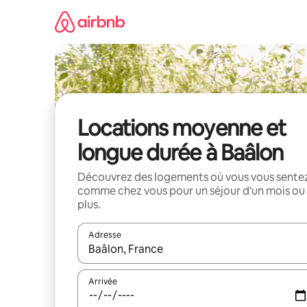
Aller
directement
au
contenu
Locations moyenne et
longue durée à Baâlon
Découvrez des logements où vous vous sente
comme chez vous pour un séjour d'un mois ou
plus.
Adresse
Lorsque les résultats s'affichent, utilisez les flèc
Arrivée