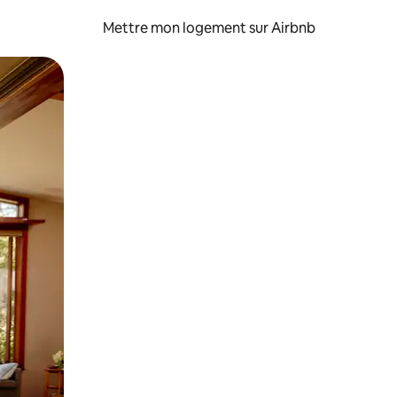
Mettre mon logement sur Airbnb
sant glisser.