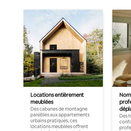
Locations entièrement
Noma
meublées
prof
dépl
Des cabanes de montagne
paisibles aux appartements
Des 
urbains pratiques, ces
confo
locations meublées offrent
profe