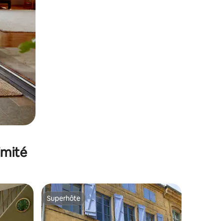
imité
Superhôte
Superhôte