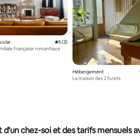
icular
Évaluation moyenne sur la base de 3 co
5 (3)
miliale française romantique
Hébergement
La maison des 2 furets
r la base de 9 commentaires : 4,89 sur 5
t d'un chez-soi et des tarifs mensuels 