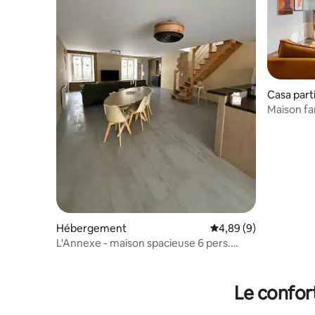
Casa part
Maison fa
Hébergement
Évaluation moyenne su
4,89 (9)
L'Annexe - maison spacieuse 6 pers.
toute équipée
Le confor