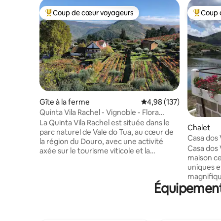
Coup de cœur voyageurs
Coup 
Coups de cœur voyageurs les plus appréciés
Coups de
Gîte à la ferme
Évaluation moyenne sur
4,98 (137)
Quinta Vila Rachel - Vignoble - Flora
House
La Quinta Vila Rachel est située dans le
Chalet
parc naturel de Vale do Tua, au cœur de
Casa dos 
la région du Douro, avec une activité
petit déj
Casa dos 
axée sur le tourisme viticole et la
maison ce
production de vins naturels et
uniques e
biologiques. Notre ferme offre à ses
magnifiqu
clients une piscine biologique où ils
Équipements
Senhora da
peuvent se détendre en profitant des
fleuve Dou
paysages uniques de la vallée de Tua. La
vue impren
ferme propose également des activités
montagnes
de dégustation de vin, où les dernières