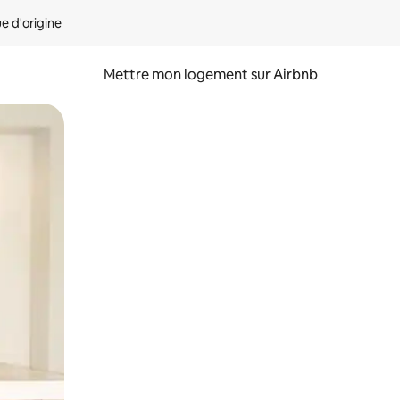
ue d'origine
Mettre mon logement sur Airbnb
sant glisser.