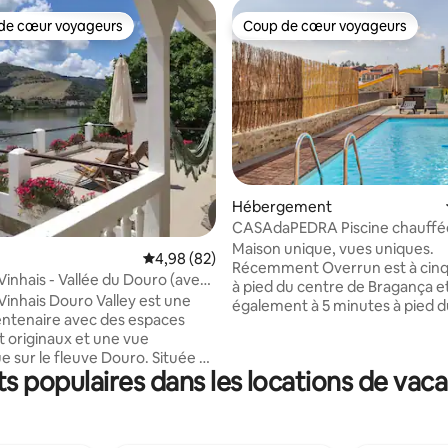
de cœur voyageurs
Coup de cœur voyageurs
 cœur voyageurs les plus appréciés
Coup de cœur voyageurs
 la base de 137 commentaires : 4,98 sur 5
Hébergement
CASAdaPEDRA Piscine chauffée
centre de Bragança
Maison unique, vues uniques.
Évaluation moyenne sur la base de 82 commen
4,98 (82)
Récemment Overrun est à cinq
Vinhais - Vallée du Douro (avec
à pied du centre de Bragança e
euner)
Vinhais Douro Valley est une
également à 5 minutes à pied 
ntenaire avec des espaces
de Bragança (centre historique)
t originaux et une vue
maison dispose de plusieurs co
e sur le fleuve Douro. Située à
vous pouvez utiliser le barbecue
 populaires dans les locations de vac
 Ribeira, sur la rive nord du
piscine , vous détendre dans l
ro (à 15 mètres), elle offre une
bronzer. Les photos sont instru
able sur le fleuve et les
L'ESPACE est tellement UNIQUE
. Un endroit idéal pour se
LA TRANQUILLITÉ D'UNE ZONE