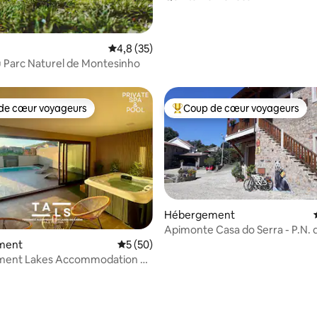
Évaluation moyenne sur la base de 35 comm
4,8 (35)
 Parc Naturel de Montesinho
de cœur voyageurs
Coup de cœur voyageurs
 cœur voyageurs les plus appréciés
Coups de cœur voyageurs les p
Hébergement
Apimonte Casa do Serra - P.N. 
 la base de 86 commentaires : 4,93 sur 5
Montesinho
ment
Évaluation moyenne sur la base de 50 co
5 (50)
ent Lakes Accommodation of
scine et SPA