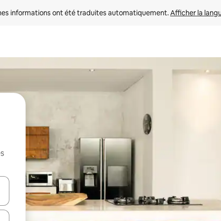
nes informations ont été traduites automatiquement. 
Afficher la lang
es
hes vers le haut et vers le bas pour les parcourir ou en appuyant et en fai