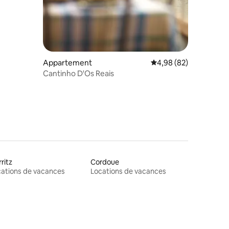
Appartement
Évaluation moyenne su
4,98 (82)
Cantinho D'Os Reais
rritz
Cordoue
ations de vacances
Locations de vacances