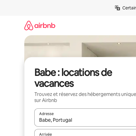
Aller
Certai
directement
au
contenu
Babe : locations de
vacances
Trouvez et réservez des hébergements uniqu
sur Airbnb
Adresse
Lorsque les résultats s'affichent, utilisez les flèc
Arrivée