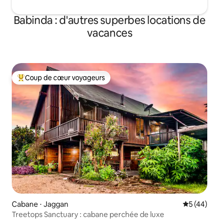
Babinda : d'autres superbes locations de
vacances
Coup de cœur voyageurs
Coups de cœur voyageurs les plus appréciés
Cabane ⋅ Jaggan
Évaluation
5 (44)
Treetops Sanctuary : cabane perchée de luxe