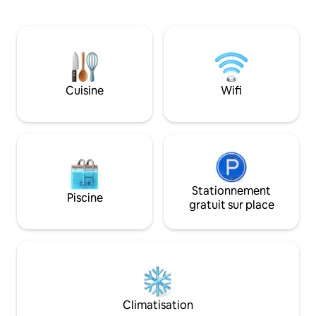
Queensland. 2 grandes chambres, une
nature pour explo
salle de bain pittoresque, une baignoire
Tablelands. La list
extérieure et une cuisine entièrement
comprend plus de 
équipée et des espaces de vie. Verandas
méliphage à carabi
à l'avant et à l'arrière avec une intimité
perroquet à face b
absolue. Idéal pour les ornithologues, les
mammifères comp
randonneurs et les amoureux de la
Cuisine
Wifi
kangourous arbori
nature et de l'isolement. Séjour de 2
à queue annelée de
nuits possible à 250/nuit, veuillez
verte.
m'envoyer un message.
Stationnement
Piscine
gratuit sur place
Climatisation