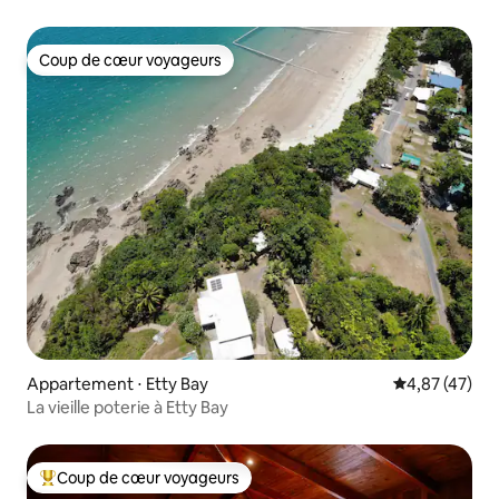
Coup de cœur voyageurs
Coup de cœur voyageurs
Appartement ⋅ Etty Bay
Évaluation mo
4,87 (47)
La vieille poterie à Etty Bay
Coup de cœur voyageurs
Coups de cœur voyageurs les plus appréciés