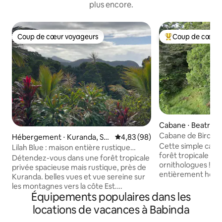
plus encore.
Coup de cœur voyageurs
Coup de cœur 
Coup de cœur voyageurs
Coups de cœur vo
Cabane ⋅ Beatrice
Cabane de Birdwin
Hébergement ⋅ Kuranda, Sp
Évaluation moyenne sur la base
4,83 (98)
tropicale
Cette simple caba
eewah
Lilah Blue : maison entière rustique
forêt tropicale est
privée dans la forêt tropicale
Détendez-vous dans une forêt tropicale
ornithologues ! La
privée spacieuse mais rustique, près de
entièrement hors 
Kuranda. belles vues et vue sereine sur
dans un point chau
les montagnes vers la côte Est.
100 acres de forêt
Équipements populaires dans les
Détendez-vous dans de magnifiques
connectée au parc
jardins tout en vous imprégnant de
locations de vacances à Babinda
classé au patrimoi
l'ambiance de l'extrême nord du
de départ idéal po