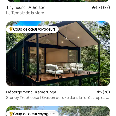
Tiny house ⋅ Atherton
Évaluation mo
4,81 (37)
Le Temple de la Mère
Coup de cœur voyageurs
Coups de cœur voyageurs les plus appréciés
Hébergement ⋅ Kamerunga
Évaluation
5 (78)
Stoney Treehouse | Évasion de luxe dans la forêt tropicale
de Cairns
Coup de cœur voyageurs