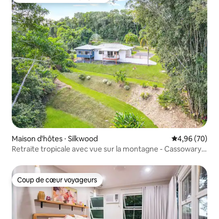
Coups de cœur voyageurs les plus appréciés
Maison d'hôtes ⋅ Silkwood
Évaluation mo
4,96 (70)
Retraite tropicale avec vue sur la montagne - Cassowary
Coast
Coup de cœur voyageurs
Coup de cœur voyageurs