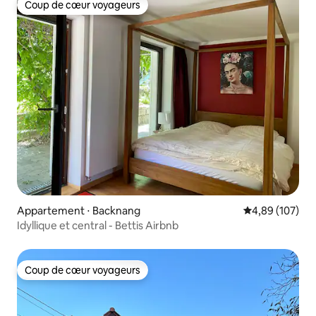
Coup de cœur voyageurs
Coup de cœur voyageurs
Appartement ⋅ Backnang
Évaluation moy
4,89 (107)
Idyllique et central - Bettis Airbnb
Coup de cœur voyageurs
Coup de cœur voyageurs