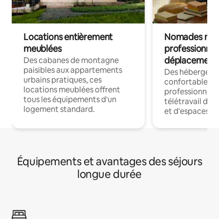
Locations entièrement
Nomades num
meublées
professionnel
déplacement
Des cabanes de montagne
paisibles aux appartements
Des hébergem
urbains pratiques, ces
confortables p
locations meublées offrent
professionnels
tous les équipements d'un
télétravail dis
logement standard.
et d'espaces de
Équipements et avantages des séjours
longue durée