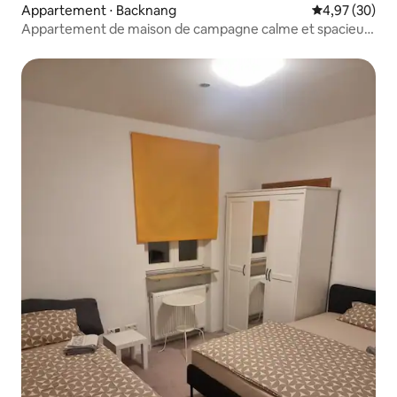
Appartement ⋅ Backnang
Évaluation mo
4,97 (30)
Appartement de maison de campagne calme et spacieux
près de la ville