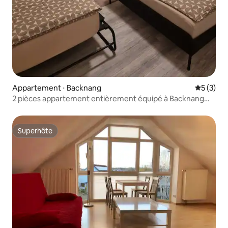
Appartement ⋅ Backnang
Évaluatio
5 (3)
2 pièces appartement entièrement équipé à Backnang
ville
Superhôte
Superhôte