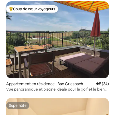
Coup de cœur voyageurs
Coups de cœur voyageurs les plus appréciés
Appartement en résidence ⋅ Bad Griesbach
Évaluation
5 (34)
Vue panoramique et piscine idéale pour le golf et le bien-
être
Superhôte
Superhôte