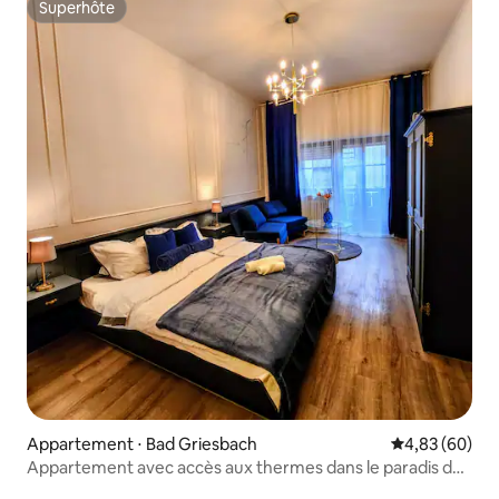
Superhôte
Superhôte
Appartement ⋅ Bad Griesbach
Évaluation mo
4,83 (60)
Appartement avec accès aux thermes dans le paradis du
golf