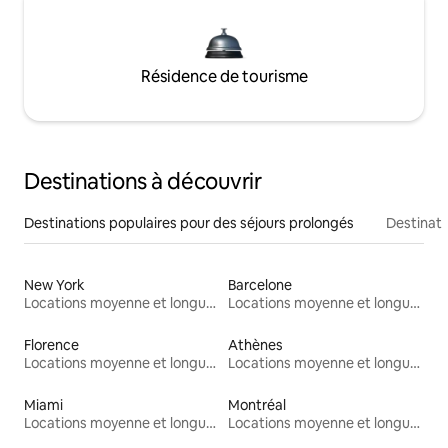
Résidence de tourisme
Destinations à découvrir
Destinations populaires pour des séjours prolongés
Destinati
New York
Barcelone
Locations moyenne et longue durée
Locations moyenne et longue durée
Florence
Athènes
Locations moyenne et longue durée
Locations moyenne et longue durée
Miami
Montréal
Locations moyenne et longue durée
Locations moyenne et longue durée