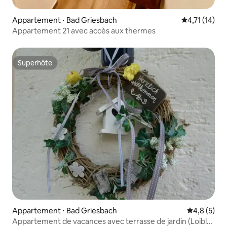
Appartement ⋅ Bad Griesbach
Évaluation m
4,71 (14)
Appartement 21 avec accès aux thermes
Superhôte
Superhôte
Appartement ⋅ Bad Griesbach
Évaluation 
4,8 (5)
Appartement de vacances avec terrasse de jardin (Loibl