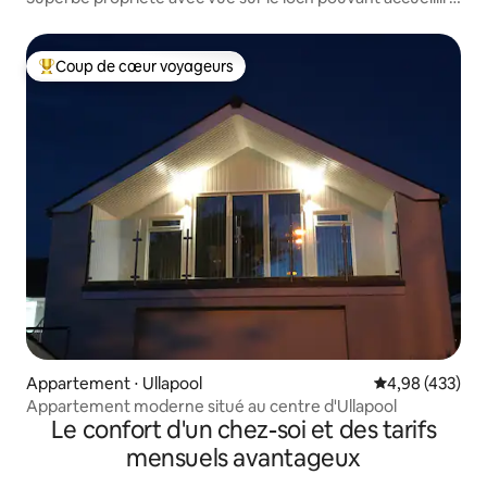
8 personnes
Coup de cœur voyageurs
Coups de cœur voyageurs les plus appréciés
Appartement ⋅ Ullapool
Évaluation moy
4,98 (433)
Appartement moderne situé au centre d'Ullapool
Le confort d'un chez-soi et des tarifs
mensuels avantageux