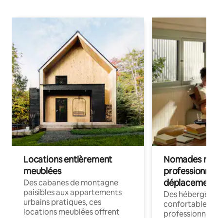
Locations entièrement
Nomades num
meublées
professionnel
déplacement
Des cabanes de montagne
paisibles aux appartements
Des hébergem
urbains pratiques, ces
confortables p
locations meublées offrent
professionnels