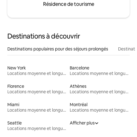
Résidence de tourisme
Destinations à découvrir
Destinations populaires pour des séjours prolongés
Destinati
New York
Barcelone
Locations moyenne et longue durée
Locations moyenne et longue durée
Florence
Athènes
Locations moyenne et longue durée
Locations moyenne et longue durée
Miami
Montréal
Locations moyenne et longue durée
Locations moyenne et longue durée
Seattle
Afficher plus
Locations moyenne et longue durée