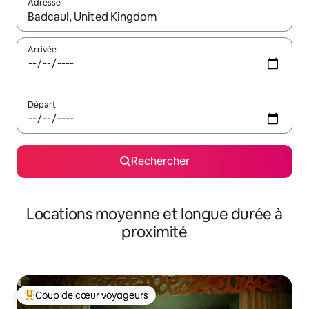
Adresse
Lorsque les résultats s'affichent, utilisez les flèches vers le hau
Arrivée
Départ
Rechercher
Locations moyenne et longue durée à
proximité
Coup de cœur voyageurs
Coups de cœur voyageurs les plus appréciés