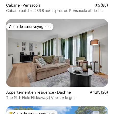
Cabane ⋅ Pensacola
Évaluation
5 (88)
Cabane paisible 2BR 8 acres près de Pensacola et de la
plage
Coup de cœur voyageurs
Coup de cœur voyageurs
Appartement en résidence ⋅ Daphne
Évaluation mo
4,95 (20)
The 19th Hole Hideaway | Vue sur le golf
Coup de cœur voyageurs