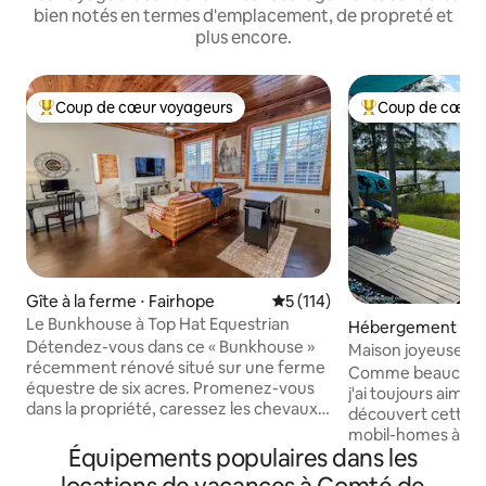
bien notés en termes d'emplacement, de propreté et
plus encore.
Coup de cœur voyageurs
Coup de cœur 
Coups de cœur voyageurs les plus appréciés
Coups de cœur vo
Gîte à la ferme ⋅ Fairhope
Évaluation moyenne sur la ba
5 (114)
Le Bunkhouse à Top Hat Equestrian
Hébergement ⋅ El
Détendez-vous dans ce « Bunkhouse »
Maison joyeuse de
récemment rénové situé sur une ferme
Creek
Comme beaucoup de
équestre de six acres. Promenez-vous
j'ai toujours aimé l
dans la propriété, caressez les chevaux
découvert cette 
ou détendez-vous simplement dans ce
mobil-homes à Mifl
havre de paix – jacuzzi inclus ! Une
Équipements populaires dans les
j'avais trouvé quel
station de recharge pour véhicules
un endroit paisible