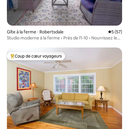
Gîte à la ferme ⋅ Robertsdale
Évaluation
5 (57)
Studio moderne à la ferme • Près de l'I-10 • Nourrissez les
vaches
Coup de cœur voyageurs
Coups de cœur voyageurs les plus appréciés