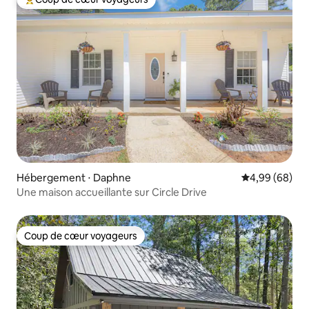
Coups de cœur voyageurs les plus appréciés
Hébergement ⋅ Daphne
Évaluation mo
4,99 (68)
Une maison accueillante sur Circle Drive
Coup de cœur voyageurs
Coup de cœur voyageurs