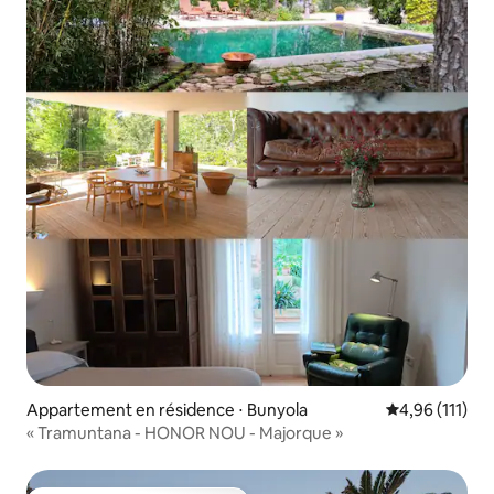
Appartement en résidence ⋅ Bunyola
Évaluation moy
4,96 (111)
« Tramuntana - HONOR NOU - Majorque »