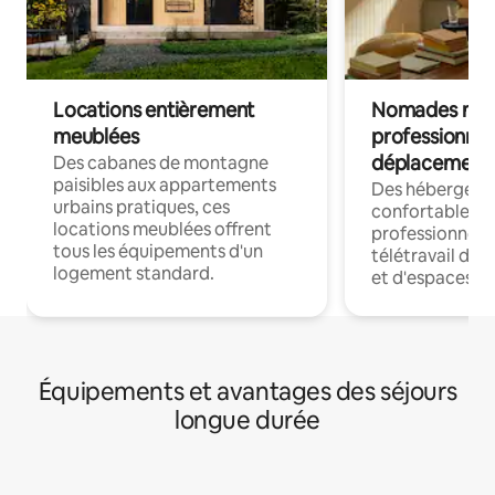
Locations entièrement
Nomades num
meublées
professionnel
déplacement
Des cabanes de montagne
paisibles aux appartements
Des hébergem
urbains pratiques, ces
confortables p
locations meublées offrent
professionnels
tous les équipements d'un
télétravail dis
logement standard.
et d'espaces de
Équipements et avantages des séjours
longue durée