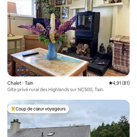
Chalet ⋅ Tain
Évaluation mo
4,91 (81)
Gîte privé rural des Highlands sur NC500, Tain.
Coup de cœur voyageurs
Coups de cœur voyageurs les plus appréciés