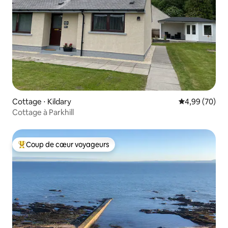
Cottage ⋅ Kildary
Évaluation mo
4,99 (70)
Cottage à Parkhill
Coup de cœur voyageurs
Coups de cœur voyageurs les plus appréciés