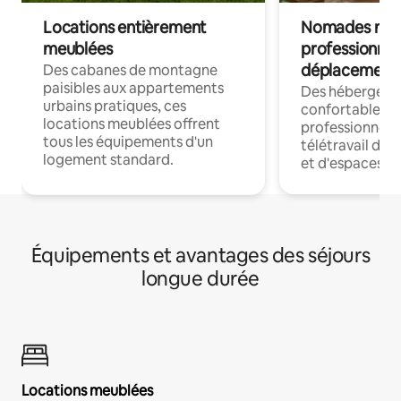
Locations entièrement
Nomades num
meublées
professionnel
déplacement
Des cabanes de montagne
paisibles aux appartements
Des hébergem
urbains pratiques, ces
confortables p
locations meublées offrent
professionnels
tous les équipements d'un
télétravail dis
logement standard.
et d'espaces de
Équipements et avantages des séjours
longue durée
Locations meublées