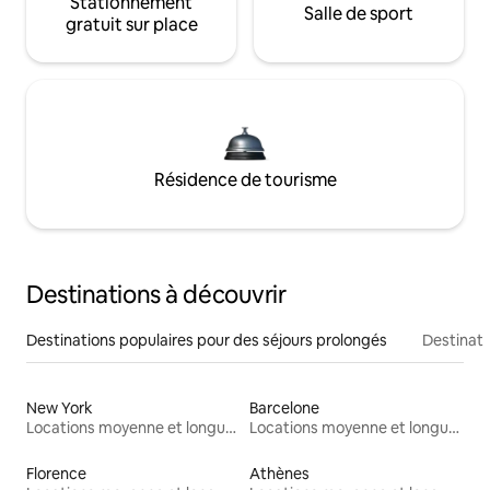
Stationnement
Salle de sport
gratuit sur place
Résidence de tourisme
Destinations à découvrir
Destinations populaires pour des séjours prolongés
Destinati
New York
Barcelone
Locations moyenne et longue durée
Locations moyenne et longue durée
Florence
Athènes