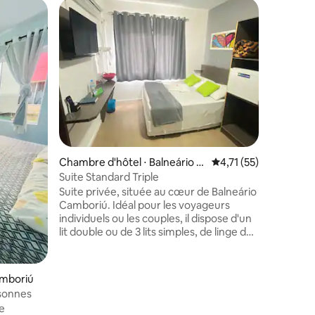
Chambre d'hôtel ⋅ Balneário C
Évaluation moyenne su
4,71 (55)
amboriú
Suite Standard Triple
Suite privée, située au cœur de Balneário
Camboriú. Idéal pour les voyageurs
Chambre 
individuels ou les couples, il dispose d'un
Chambre 
lit double ou de 3 lits simples, de linge de
Cambori
L'hôtel 
lit, de serviettes, d'une connexion Wi-Fi
appartem
gratuite et d'une télévision locale.
différenc
Réception/arrivée de 14h à 22h30 (après
amboriú
voyage po
accès avec mots de passe) Proche des
rsonnes
Proche de
supermarchés, pharmacie, restaurants
e
touristiq
et accès à la plage à 750 mètres.