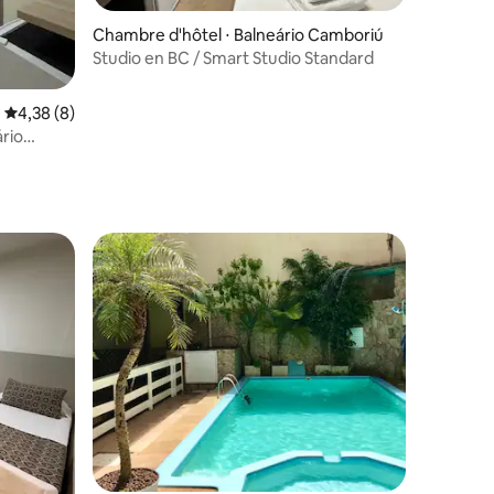
Chambre d'hôtel ⋅ Balneário Camboriú
Studio en BC / Smart Studio Standard
Évaluation moyenne sur la base de 8 commentaires : 4,38 sur 5
4,38 (8)
ário