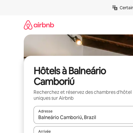
Aller
Certai
directement
au
contenu
Hôtels à Balneário
Camboriú
Recherchez et réservez des chambres d'hôtel
uniques sur Airbnb
Adresse
Lorsque les résultats s'affichent, utilisez les flèc
Arrivée