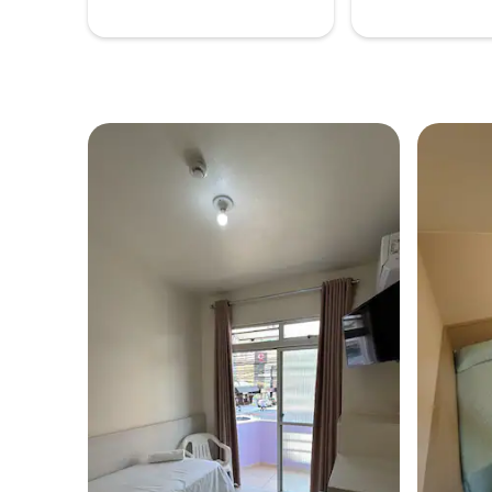
Wheel, Ca
bus gratui
Colombie-
30 mètre