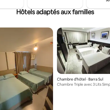
ble Car, Pirate Boat, Carrero,
t, près des points chauds de la
Britannique. Av Central à
Hôtels adaptés aux familles
s
Chambre d'hôtel ⋅ Barra Sul
Chambre Triple avec 3 Lits Sim