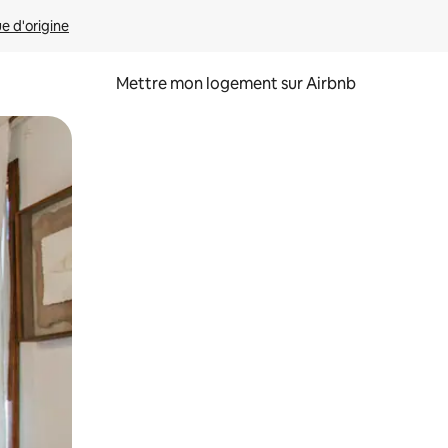
ue d'origine
Mettre mon logement sur Airbnb
sant glisser.