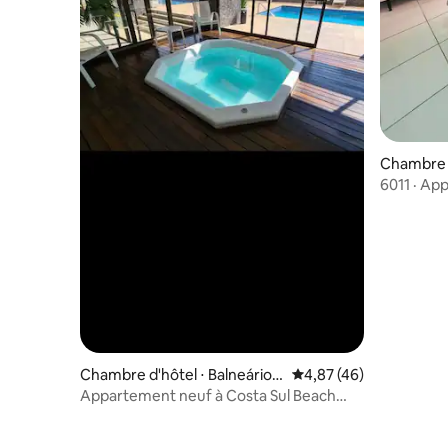
Chambre d
6011 · Ap
Chambre d'hôtel ⋅ Balneário
Évaluation moyenne sur
4,87 (46)
Camboriú
Appartement neuf à Costa Sul Beach
Hotel