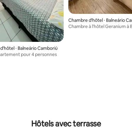
Chambre d'hôtel ⋅ Balneário C
Chambre à l'hôtel Geranium à B
Camboriú
'hôtel ⋅ Balneário Camboriú
partement pour 4 personnes
 la base de 46 commentaires : 4,87 sur 5
Hôtels avec terrasse