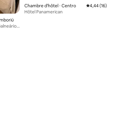
Chambre d'hôtel ⋅ Centro
Évaluation moyenne su
4,44 (16)
Hôtel Panamerican
amboriú
alneário