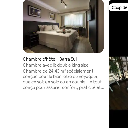
Coup de
Coup de
Chambre d'hôtel ⋅ Barra Sul
Chambre avec lit double king size
Chambre de 24,43 m² spécialement
conçue pour le bien-être du voyageur,
que ce soit en solo ou en couple. Le tout
conçu pour assurer confort, praticité et
sécurité. Enfants : (01 enfant de moins de
06 ans accompagné de parents ou de
tuteurs légaux dans une chambre de
base double avec deux adultes payants
est gratuit et dort dans le lit double avec
les parents ou les tuteurs. Dans le cas de
deux enfants de moins de 05 ans dans la