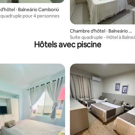
'hôtel ⋅ Balneário Camboriú
quadruple pour 4 personnes
Chambre d'hôtel ⋅ Balneário C
amboriú
Suite quadruple - Hôtel à Balne
Hôtels avec piscine
Camboriú