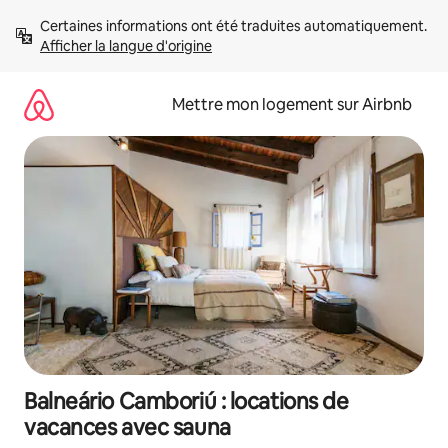
Aller
Certaines informations ont été traduites automatiquement. 
directement
Afficher la langue d'origine
au
contenu
Mettre mon logement sur Airbnb
Balneário Camboriú : locations de
vacances avec sauna