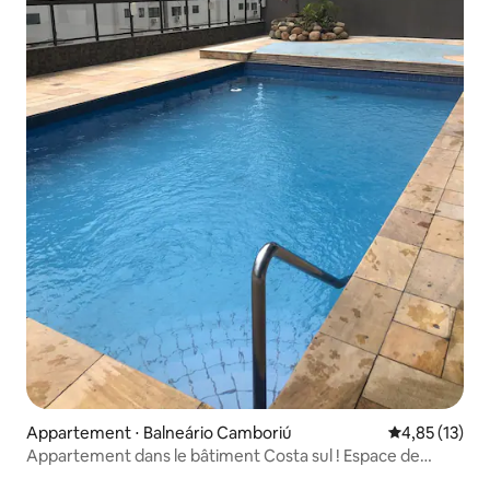
Appartement ⋅ Balneário Camboriú
Évaluation mo
4,85 (13)
Appartement dans le bâtiment Costa sul ! Espace de
loisirs !