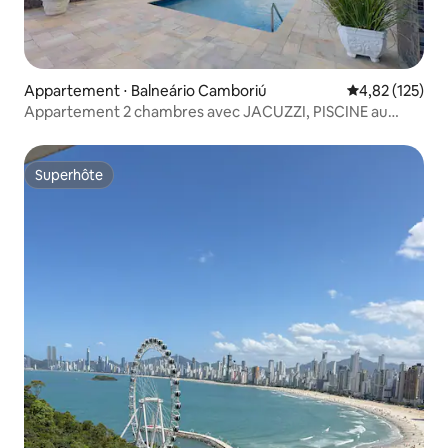
Appartement ⋅ Balneário Camboriú
Évaluation moy
4,82 (125)
Appartement 2 chambres avec JACUZZI, PISCINE au
Centre. ⛱
Superhôte
Superhôte