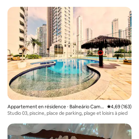
Appartement en résidence ⋅ Balneário Camb
Évaluation moy
4,69 (163)
oriú
Studio 03, piscine, place de parking, plage et loisirs à pied