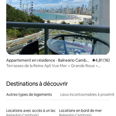
Appartement en résidence ⋅ Balneário Cambor
Évaluation mo
4,81 (16)
iú
Terrasses de la Reine Apt Vue Mer + Grande Roue +
Garage
Destinations à découvrir
Autres types de logements
Lieux incontournables à proximit
Locations avec accès à un lac
Locations en bord de mer
Balneário Camboriú
Balneário Camboriú