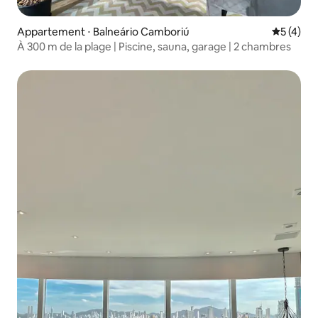
Appartement ⋅ Balneário Camboriú
Évaluatio
5 (4)
À 300 m de la plage | Piscine, sauna, garage | 2 chambres