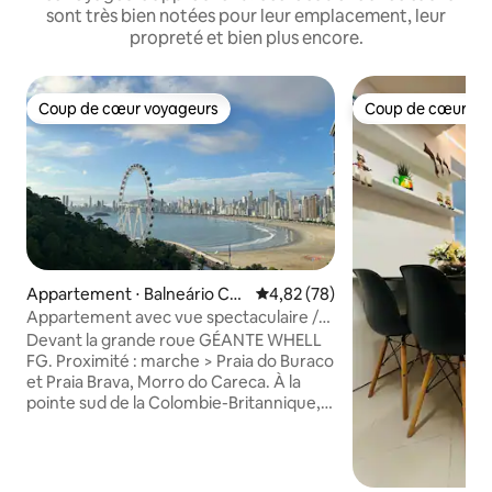
sont très bien notées pour leur emplacement, leur
propreté et bien plus encore.
Coup de cœur voyageurs
Coup de cœur vo
Coup de cœur voyageurs
Coup de cœur vo
Appartement ⋅ Balneário Ca
Évaluation moyenne sur la base
4,82 (78)
mboriú
Appartement avec vue spectaculaire /
Grande roue et plage
Devant la grande roue GÉANTE WHELL
FG. Proximité : marche > Praia do Buraco
et Praia Brava, Morro do Careca. À la
pointe sud de la Colombie-Britannique, il
y a le téléphérique qui mène à la plage
de Laranjeiras. Et en voiture/uber à 10
min, il y a l'intercraias/ plage de
l'Estaleiro/Estaleirinho/Taquaras/Taquarinhas