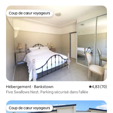
Coup de cœur voyageurs
Coup de cœur voyageurs
Hébergement ⋅ Bankstown
Évaluation mo
4,83 (70)
Five Swallows Nest. Parking sécurisé dans l'allée
Coup de cœur voyageurs
Coup de cœur voyageurs