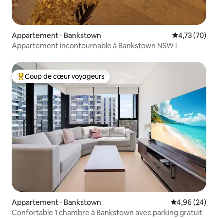
Appartement ⋅ Bankstown
Évaluation mo
4,73 (70)
Appartement incontournable à Bankstown NSW !
Coup de cœur voyageurs
Coups de cœur voyageurs les plus appréciés
Appartement ⋅ Bankstown
Évaluation mo
4,96 (24)
Confortable 1 chambre à Bankstown avec parking gratuit