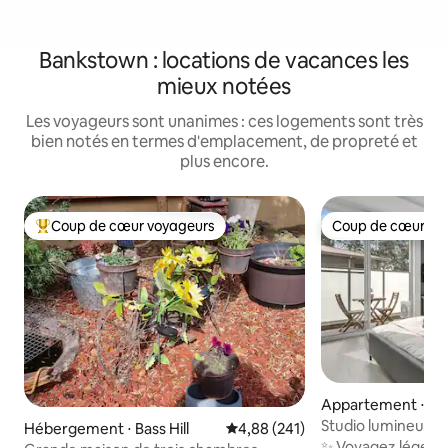
Bankstown : locations de vacances les
mieux notées
Les voyageurs sont unanimes : ces logements sont très
bien notés en termes d'emplacement, de propreté et
plus encore.
Coup de cœur voyageurs
Coup de cœur vo
Coups de cœur voyageurs les plus appréciés
Coup de cœur vo
Appartement ⋅ B
Studio lumineux av
Hébergement ⋅ Bass Hill
Évaluation moyenne sur la base 
4,88 (241)
Marketplace
✨ Voyagez léger,