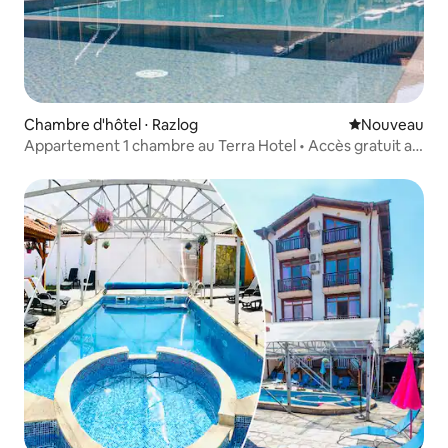
Chambre d'hôtel ⋅ Razlog
Nouvel hébe
Nouveau
Appartement 1 chambre au Terra Hotel • Accès gratuit au
SPA et aux piscines