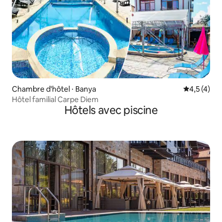
Chambre d'hôtel ⋅ Banya
Évaluation 
4,5 (4)
Hôtel familial Carpe Diem
Hôtels avec piscine