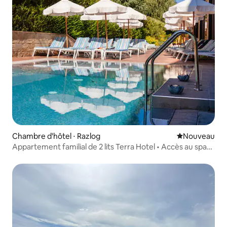
Chambre d'hôtel ⋅ Razlog
Nouvel hébe
Nouveau
Appartement familial de 2 lits Terra Hotel • Accès au spa
et aux piscines