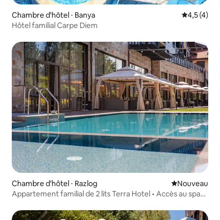
Chambre d'hôtel ⋅ Banya
Évaluation 
4,5 (4)
Hôtel familial Carpe Diem
Chambre d'hôtel ⋅ Razlog
Nouvel hébe
Nouveau
Appartement familial de 2 lits Terra Hotel • Accès au spa
et aux piscines