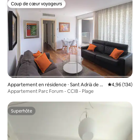
Coup de cœur voyageurs
Coup de cœur voyageurs
Appartement en résidence ⋅ Sant Adrià de Be
Évaluation moy
4,96 (134)
sòs
Appartement Parc Forum - CCIB - Plage
Superhôte
Superhôte