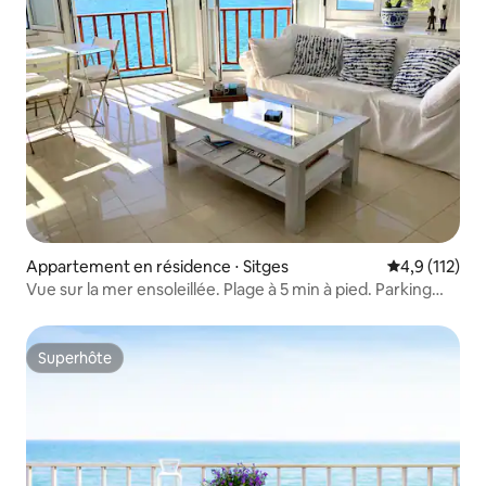
Appartement en résidence ⋅ Sitges
Évaluation mo
4,9 (112)
Vue sur la mer ensoleillée. Plage à 5 min à pied. Parking
gratuit
Superhôte
Superhôte