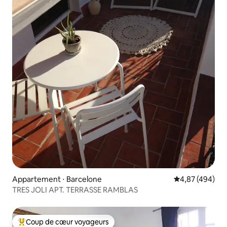
Appartement ⋅ Barcelone
Évaluation moy
4,87 (494)
TRES JOLI APT. TERRASSE RAMBLAS
Coup de cœur voyageurs
Coups de cœur voyageurs les plus appréciés