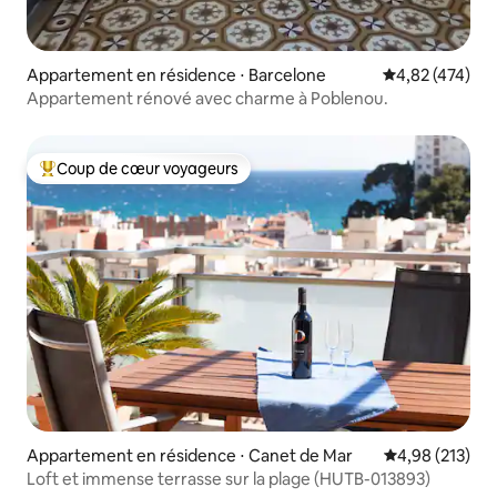
Appartement en résidence ⋅ Barcelone
Évaluation moy
4,82 (474)
Appartement rénové avec charme à Poblenou.
Coup de cœur voyageurs
Coups de cœur voyageurs les plus appréciés
Appartement en résidence ⋅ Canet de Mar
Évaluation moy
4,98 (213)
Loft et immense terrasse sur la plage (HUTB-013893)