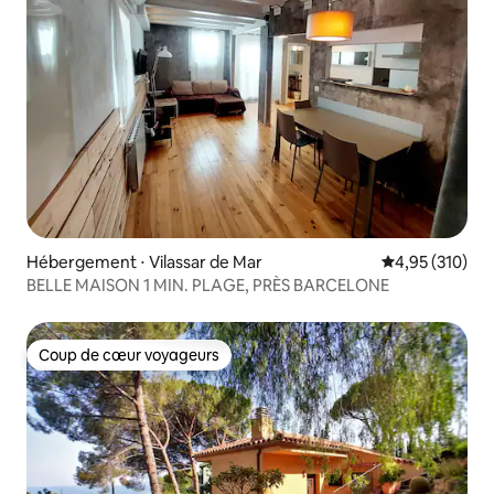
Hébergement ⋅ Vilassar de Mar
Évaluation moy
4,95 (310)
BELLE MAISON 1 MIN. PLAGE, PRÈS BARCELONE
Coup de cœur voyageurs
Coup de cœur voyageurs