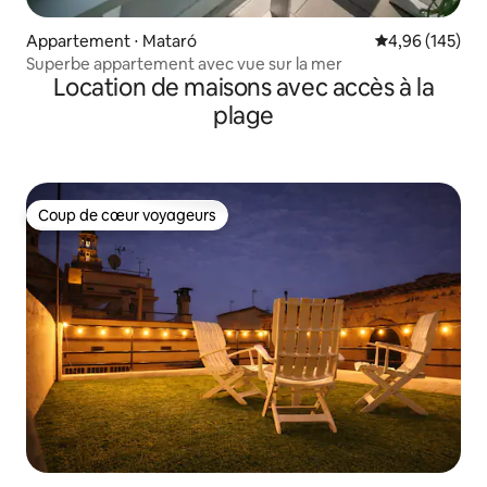
Appartement ⋅ Mataró
Évaluation moy
4,96 (145)
Superbe appartement avec vue sur la mer
Location de maisons avec accès à la
plage
Coup de cœur voyageurs
Coup de cœur voyageurs