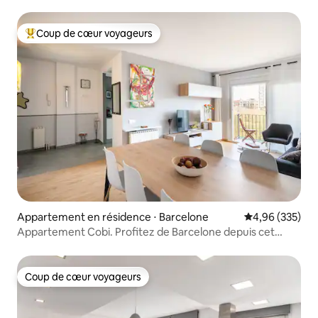
Coup de cœur voyageurs
Coups de cœur voyageurs les plus appréciés
Appartement en résidence ⋅ Barcelone
Évaluation moy
4,96 (335)
Appartement Cobi. Profitez de Barcelone depuis cet
appartement fantastique. Central et sûr.
Coup de cœur voyageurs
Coup de cœur voyageurs