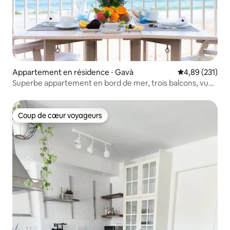
Appartement en résidence ⋅ Gavà
Évaluation moy
4,89 (231)
Superbe appartement en bord de mer, trois balcons, vue
sur la mer
Coup de cœur voyageurs
Coup de cœur voyageurs