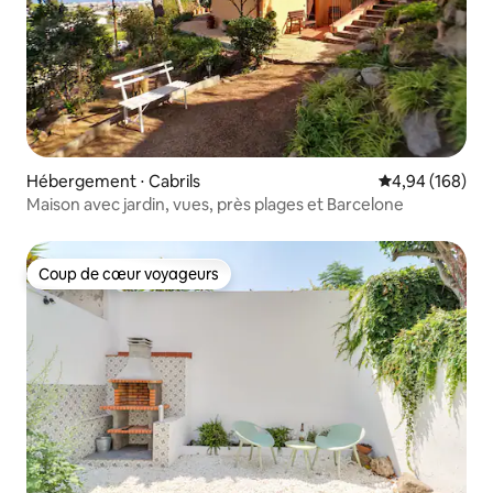
Hébergement ⋅ Cabrils
Évaluation moy
4,94 (168)
Maison avec jardin, vues, près plages et Barcelone
Coup de cœur voyageurs
Coup de cœur voyageurs