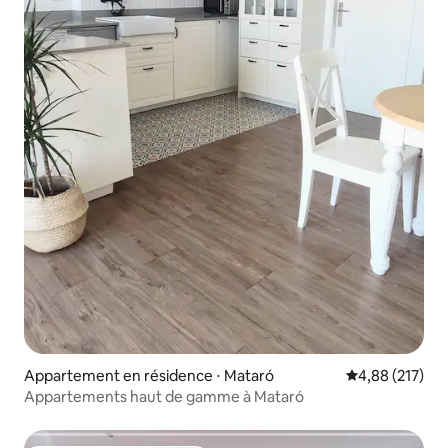
Appartement en résidence ⋅ Mataró
Évaluation moy
4,88 (217)
Appartements haut de gamme à Mataró