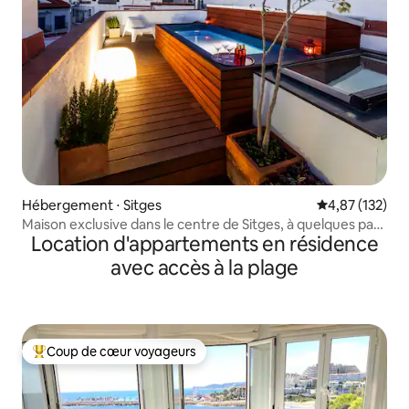
Hébergement ⋅ Sitges
Évaluation moy
4,87 (132)
Maison exclusive dans le centre de Sitges, à quelques pas
Location d'appartements en résidence
de la plage
avec accès à la plage
Coup de cœur voyageurs
Coups de cœur voyageurs les plus appréciés