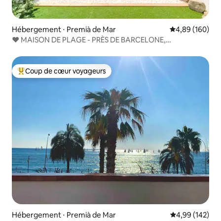
Hébergement ⋅ Premià de Mar
Évaluation moy
4,89 (160)
❤ MAISON DE PLAGE - PRÈS DE BARCELONE,
CLIMATISATION ET WIFI GRATUITS
Coup de cœur voyageurs
Coups de cœur voyageurs les plus appréciés
Hébergement ⋅ Premià de Mar
Évaluation moy
4,99 (142)