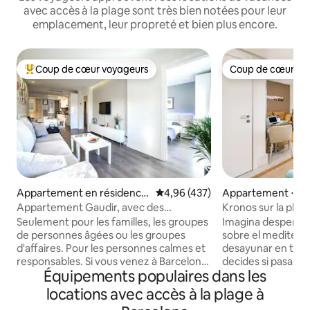
avec accès à la plage sont très bien notées pour leur
emplacement, leur propreté et bien plus encore.
Coup de cœur voyageurs
Coup de cœur vo
Coups de cœur voyageurs les plus appréciés
Coup de cœur vo
Appartement en résidence
Évaluation moyenne sur la base 
4,96 (437)
Appartement ⋅ Ba
⋅ Barcelone
Appartement Gaudir, avec des
Kronos sur la plage
inspirations modernistes. Lumineux,
Seulement pour les familles, les groupes
Imagina despertar
central et sûr.
de personnes âgées ou les groupes
sobre el mediterr
d'affaires. Pour les personnes calmes et
desayunar en tu b
responsables. Si vous venez à Barcelone
decides si pasarás 
Équipements populaires dans les
pour faire la fête, veuillez choisir un
descubriendo la ciudad. E
autre appartement. Appartement
apartamento: ascensor con entrada
locations avec accès à la plage à
confortable, calme et ensoleillé. Parking
directa. Elegante, 