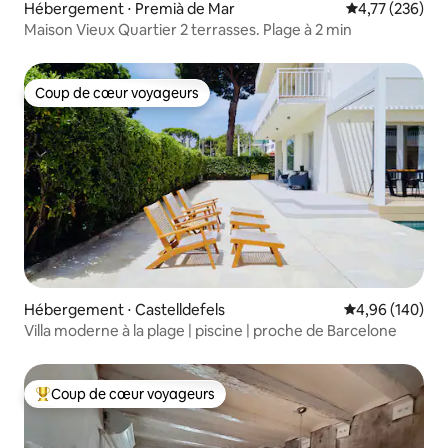
Hébergement ⋅ Premià de Mar
Évaluation moy
4,77 (236)
Maison Vieux Quartier 2 terrasses. Plage à 2 min
Coup de cœur voyageurs
Coup de cœur voyageurs
Hébergement ⋅ Castelldefels
Évaluation moy
4,96 (140)
Villa moderne à la plage | piscine | proche de Barcelone
Coup de cœur voyageurs
Coups de cœur voyageurs les plus appréciés