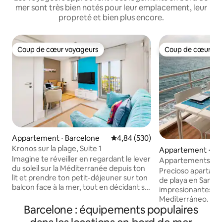
mer sont très bien notés pour leur emplacement, leur
propreté et bien plus encore.
Coup de cœur voyageurs
Coup de cœur vo
Coup de cœur voyageurs
Coup de cœur vo
Appartement ⋅ Barcelone
Évaluation moyenne sur la base 
4,84 (530)
Kronos sur la plage, Suite 1
Appartement ⋅ San
Imagine te réveiller en regardant le lever
Mar
Appartements Sant
du soleil sur la Méditerranée depuis ton
Apparte...
Precioso apartame
lit et prendre ton petit-déjeuner sur ton
de playa en Sant P
balcon face à la mer, tout en décidant si
impresionantes vis
tu vas passer la journée à la plage ou à
Mediterráneo. Despiértate con el sonido
découvrir la ville. Voici ton appartement :
Barcelone : équipements populaires
del mar en este e
ascenseur avec entrée directe. Élégant,
apartamento en pr