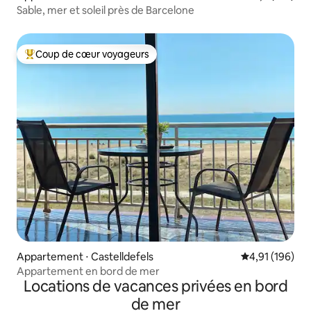
Sable, mer et soleil près de Barcelone
Coup de cœur voyageurs
Coups de cœur voyageurs les plus appréciés
Appartement ⋅ Castelldefels
Évaluation moy
4,91 (196)
Appartement en bord de mer
Locations de vacances privées en bord
de mer