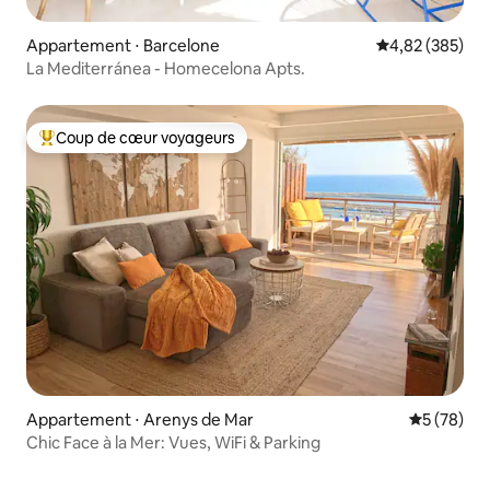
Appartement ⋅ Barcelone
Évaluation moy
4,82 (385)
La Mediterránea - Homecelona Apts.
Coup de cœur voyageurs
Coups de cœur voyageurs les plus appréciés
Appartement ⋅ Arenys de Mar
Évaluation
5 (78)
Chic Face à la Mer: Vues, WiFi & Parking