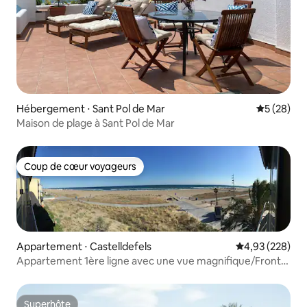
Hébergement ⋅ Sant Pol de Mar
Évaluation
5 (28)
Maison de plage à Sant Pol de Mar
Coup de cœur voyageurs
Coup de cœur voyageurs
Appartement ⋅ Castelldefels
Évaluation moy
4,93 (228)
Appartement 1ère ligne avec une vue magnifique/Front
beach
Superhôte