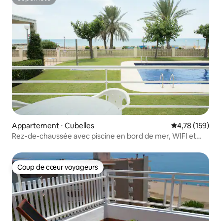
Superhôte
Appartement ⋅ Cubelles
Évaluation moy
4,78 (159)
Rez-de-chaussée avec piscine en bord de mer, WIFI et
climatisation
Coup de cœur voyageurs
Coup de cœur voyageurs