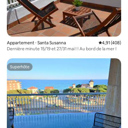
Appartement ⋅ Santa Susanna
Évaluation moy
4,91 (408)
Dernière minute 15/19 et 27/31 mai ! ! Au bord de la mer !
Superhôte
Superhôte