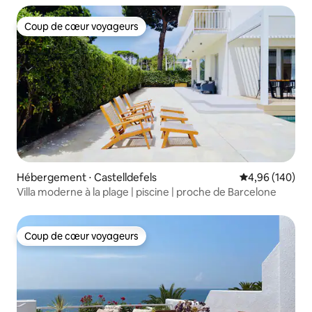
Coup de cœur voyageurs
Coup de cœur voyageurs
Hébergement ⋅ Castelldefels
Évaluation moy
4,96 (140)
Villa moderne à la plage | piscine | proche de Barcelone
Coup de cœur voyageurs
Coup de cœur voyageurs