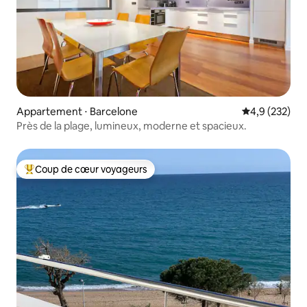
Appartement ⋅ Barcelone
Évaluation mo
4,9 (232)
Près de la plage, lumineux, moderne et spacieux.
Coup de cœur voyageurs
Coups de cœur voyageurs les plus appréciés