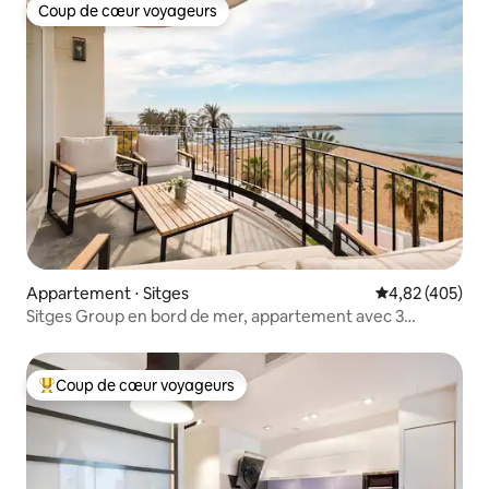
Coup de cœur voyageurs
Coup de cœur voyageurs
Appartement ⋅ Sitges
Évaluation moy
4,82 (405)
Sitges Group en bord de mer, appartement avec 3
chambres
Coup de cœur voyageurs
Coups de cœur voyageurs les plus appréciés