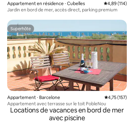
Appartement en résidence ⋅ Cubelles
Évaluation moy
4,89 (114)
Jardin en bord de mer, accès direct, parking premium
Superhôte
Superhôte
Appartement ⋅ Barcelone
Évaluation moy
4,75 (157)
Appartement avec terrasse sur le toit PobleNou
Locations de vacances en bord de mer
avec piscine