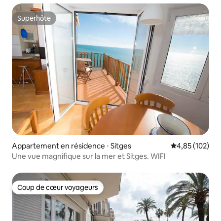
laissez la vaisselle propre et les ordures
dans les poubelles.
Superhôte
Superhôte
Appartement en résidence ⋅ Sitges
Évaluation moy
4,85 (102)
Une vue magnifique sur la mer et Sitges. WIFI
Coup de cœur voyageurs
Coup de cœur voyageurs