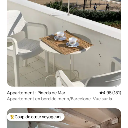
Appartement ⋅ Pineda de Mar
Évaluation moy
4,95 (181)
Appartement en bord de mer n/Barcelone. Vue sur la
mer. 1linea.
Coup de cœur voyageurs
Coups de cœur voyageurs les plus appréciés