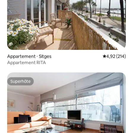
Appartement ⋅ Sitges
Évaluation moy
4,92 (214)
Appartement RITA
Superhôte
Superhôte