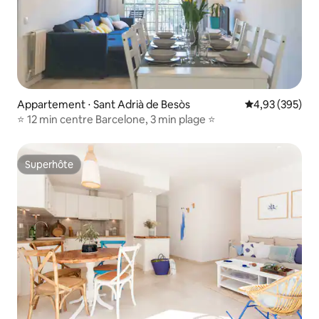
Appartement ⋅ Sant Adrià de Besòs
Évaluation moy
4,93 (395)
⭐ 12 min centre Barcelone, 3 min plage ⭐
Superhôte
Superhôte