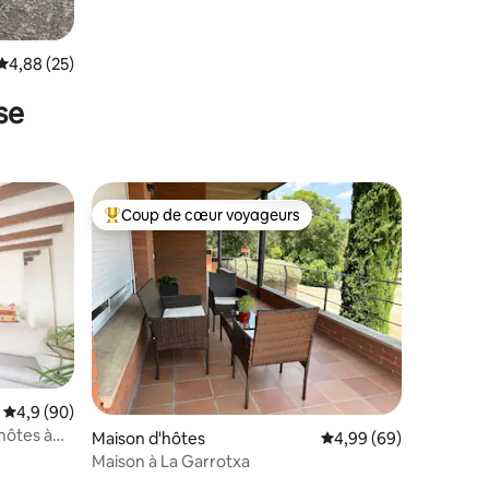
Évaluation moyenne sur la base de 25 commentaires : 4,88 sur 5
4,88 (25)
se
Coup de cœur voyageurs
Coups de cœur voyageurs les plus appréciés
ntaires : 4,91 sur 5
Évaluation moyenne sur la base de 90 commentaires : 4,9 sur 5
4,9 (90)
hôtes à
Maison d'hôtes
Évaluation moyenne su
4,99 (69)
Maison à La Garrotxa