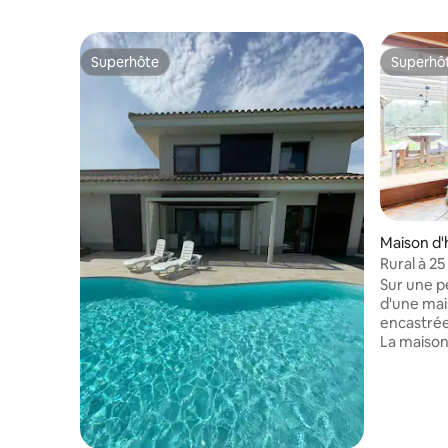
Superhôte
Superhô
Superhôte
Superhô
Maison d'
Rural à 25
BCN
Sur une pe
d'une mai
encastrée
La maison
privé, une
indépenda
de Barcel
train, tra
de 1,2 eur