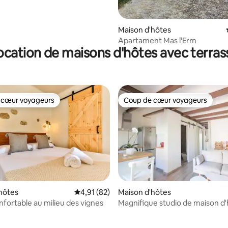
Maison d'hôtes
Apartament Mas l'Erm
ocation de maisons d'hôtes avec terras
 cœur voyageurs
Coup de cœur voyageurs
 cœur voyageurs
Coup de cœur voyageurs
hôtes
Évaluation moyenne sur la base de 82 comme
4,91 (82)
Maison d'hôtes
nfortable au milieu des vignes
Magnifique studio de maison d'
proximité de la plage