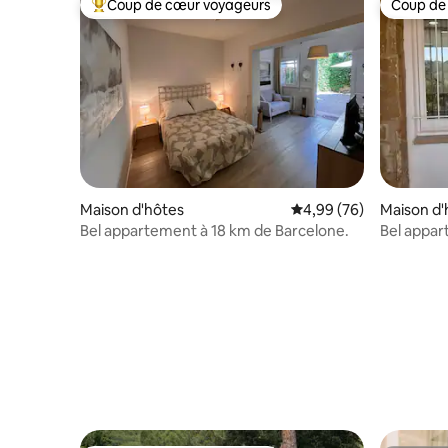
Coup de cœur voyageurs
Coup de
Coups de cœur voyageurs les plus appréciés
Coup de
Maison d'hôtes
Évaluation moyenne sur
4,99 (76)
Maison d'
Bel appartement à 18 km de Barcelone.
Bel appar
vacances