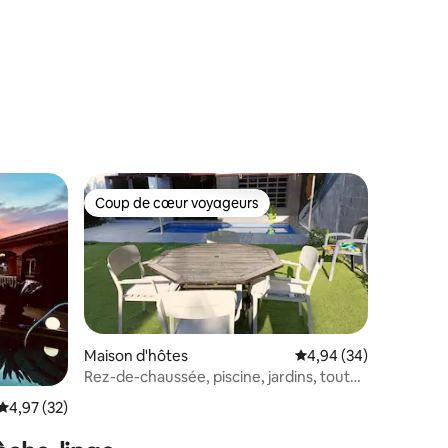
Coup de cœur voyageurs
lus appréciés
Coup de cœur voyageurs
Maison d'hôtes
Évaluation moyenne su
4,94 (34)
Rez-de-chaussée, piscine, jardins, tout
mentaires : 5 sur 5
exclusif
Évaluation moyenne sur la base de 32 commentaires : 4,97 sur 5
4,97 (32)