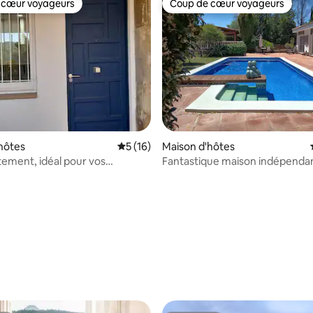
 cœur voyageurs
Coup de cœur voyageurs
 cœur voyageurs
Coup de cœur voyageurs
 la base de 76 commentaires : 4,99 sur 5
hôtes
Évaluation moyenne sur la base de 16 co
5 (16)
Maison d'hôtes
tement, idéal pour vos
Fantastique maison indépenda
Maximum 2 personnes.