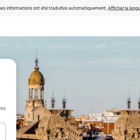
nes informations ont été traduites automatiquement. 
Afficher la lang
ues
hes vers le haut et vers le bas pour les parcourir ou en appuyant et en fai