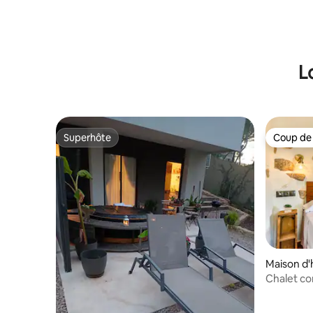
L
Superhôte
Coup de
Superhôte
Coup de
Maison d'
Chalet co