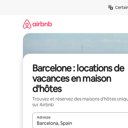
Aller
Certai
directement
au
contenu
Barcelone : locations de
vacances en maison
d'hôtes
Trouvez et réservez des maisons d'hôtes uniq
sur Airbnb
Adresse
Lorsque les résultats s'affichent, utilisez les flèc