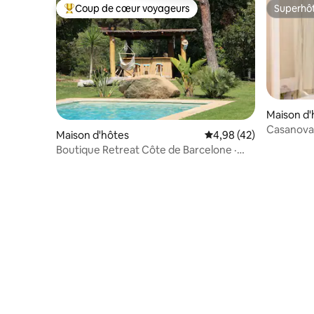
Coup de cœur voyageurs
Superhô
Coups de cœur voyageurs les plus appréciés
Superhô
Maison d'
Casanova 
Maison d'hôtes
Évaluation moyenne sur
4,98 (42)
unique
Boutique Retreat Côte de Barcelone ·
Vue Mer