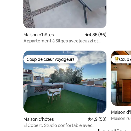
Maison d'hôtes
Évaluation moyenne sur
4,85 (86)
Appartement à Sitges avec jacuzzi et
terrasse
Coup de cœur voyageurs
Coup 
Coup de cœur voyageurs
Coups de
Maison d'
Maison ru
Maison d'hôtes
Évaluation moyenne s
4,9 (58)
El Cobert. Studio confortable avec
terrasse Sabadell