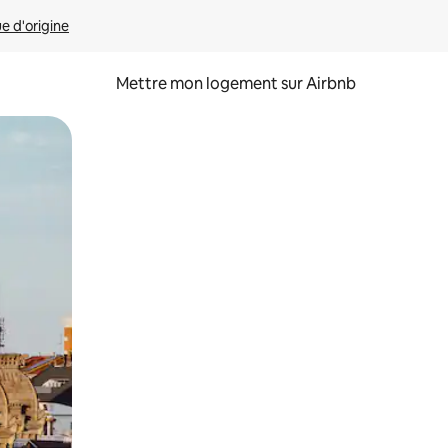
ue d'origine
Mettre mon logement sur Airbnb
sant glisser.