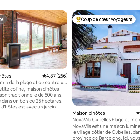
te
Coup de cœur voyageurs
te
Coups de cœur voyageurs les p
hôtes
Évaluation moyenne sur la base de 256 commen
4,87 (256)
 min de la plage et du centre de
tite colline, maison d'hôtes
son traditionnelle de 500 ans,
 dans un bois de 25 hectares.
 d'hôtes est avec un jardin
 mini piscine et une entrée
Maison d'hôtes
É
nte. Climatisation. Le centre
NovaVila Cubelles Plage
one est à seulement 20 min en
NovaVila est une maison lumin
ins toutes les 6/10 minutes, billet
le village côtier de Cubelles, dan
o, la gare est à 3 min en voiture,
province de Barcelone. Ici, vou