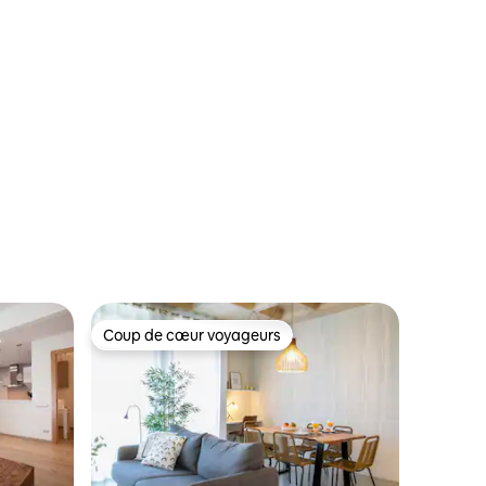
para una experiencia inolvidable en
t
Barcelona! Nos encanta hacerte sentir
e
como en casa desde el primer momento.
 Nous
¡Nos aseguramos de que tengas toda la
información para vivir una experiencia
inolvidable!
 la plus
gne bleue
est
'importe
touristique
é de
 icônes du
es
Coup de cœur voyageurs
lus appréciés
Coup de cœur voyageurs