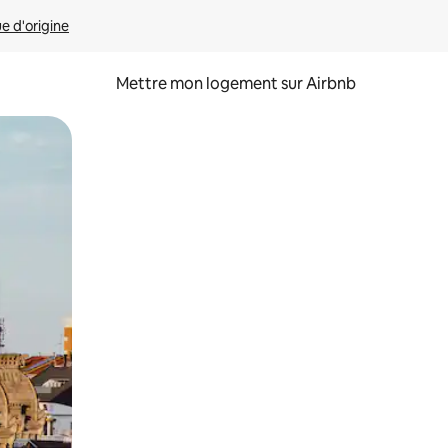
ue d'origine
Mettre mon logement sur Airbnb
sant glisser.