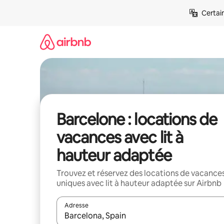
Aller
Certai
directement
au
contenu
Barcelone : locations de
vacances avec lit à
hauteur adaptée
Trouvez et réservez des locations de vacance
uniques avec lit à hauteur adaptée sur Airbnb
Adresse
Lorsque les résultats s'affichent, utilisez les flèc