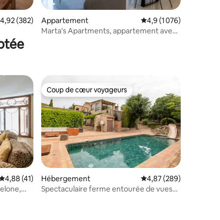
valuation moyenne sur la base de 382 commentaires : 4,92 sur 5
4,92 (382)
Appartement
Évaluation moyenne sur 
4,9 (1 076)
ntaires : 4,95 sur 5
Marta's Apartments, appartement avec
lit double
aptée
Coup de cœur voyageurs
Coup de cœur voyageurs
taires : 4,92 sur 5
Hébergement
Évaluation moyenne sur
4,87 (289)
Évaluation moyenne sur la base de 41 commentaires : 4,88 sur 5
4,88 (41)
Spectaculaire ferme entourée de vues
elone,
prodigieuses