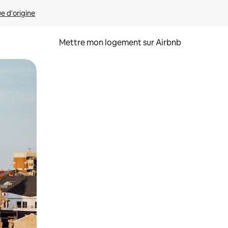
ue d'origine
Mettre mon logement sur Airbnb
sant glisser.