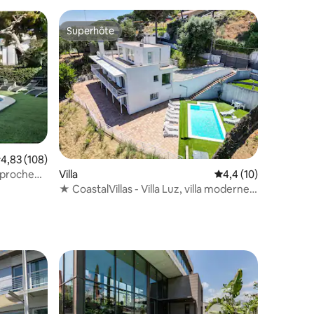
Superhôte
Superhôte
valuation moyenne sur la base de 108 commentaires : 4,83 sur 5
4,83 (108)
, proche
entaires : 4,2 sur 5
Villa
Évaluation moyenne s
4,4 (10)
★ CoastalVillas - Villa Luz, villa moderne
★spacieuse
lus appréciés