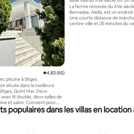
Belle villa du XVe siècle sur un
 la base de 84 commentaires : 4,82 sur 5
de 30 acres
La ferme rénovée du XVe siècl
Bernadas, Alella, est un endroit 
Une courte distance de march
centre-ville et 25 minutes du c
Barcelone. Le domaine de 30 acres
dispose de 3 piscines utilisant d
minérale naturelle des montag
orangeraies, notre propre lac e
direct au parc national. Alella est une
destination prisée pour ses vins
gastronomie. La plage et la marina sont
juste en bas de la route. IMPORTANT :
Évaluation moyenne sur la base de 65 commen
4,83 (65)
veuillez lire le reste des inform
ec piscine à Sitges
suivantes.
on située dans la meilleure
HUTB-
 Sitges, Quint Mar. Deux
avec lit double, deux salles de
sine et salon. Convient pour
 populaires dans les villas en location
les ou une famille. Vue sur
rande piscine privée, jacuzzi
zone de bronzage avec lits
. Place de parking privée
et fermée uniquement pour