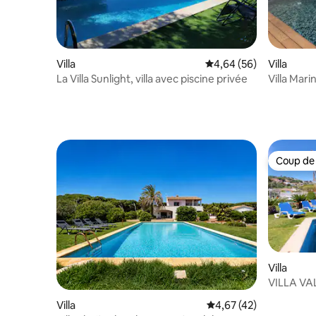
Villa
Évaluation moyenne sur
4,64 (56)
Villa
La Villa Sunlight, villa avec piscine privée
Villa Mari
Coup de
Coup de
Villa
VILLA VA
Villa
Évaluation moyenne su
4,67 (42)