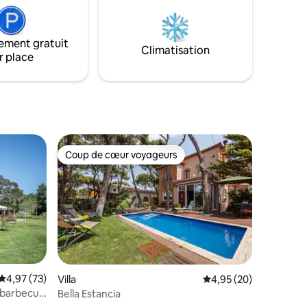
ement gratuit
Climatisation
r place
Coup de cœur voyageurs
Coup de cœur voyageurs
taires : 4,67 sur 5
Évaluation moyenne sur la base de 73 commentaires : 4,97 sur 5
4,97 (73)
Villa
Évaluation moyenne su
4,95 (20)
 barbecue
Bella Estancia