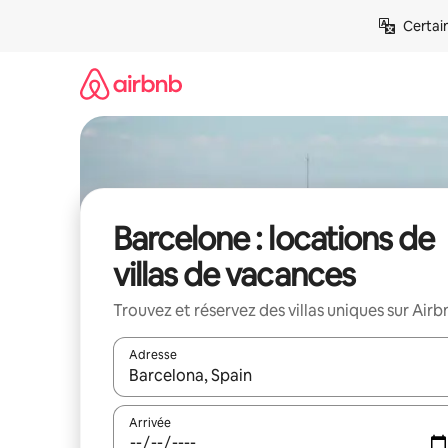
Aller
Certai
directement
au
contenu
Barcelone : locations de
villas de vacances
Trouvez et réservez des villas uniques sur Airb
Adresse
Lorsque les résultats s'affichent, utilisez les flèc
Arrivée