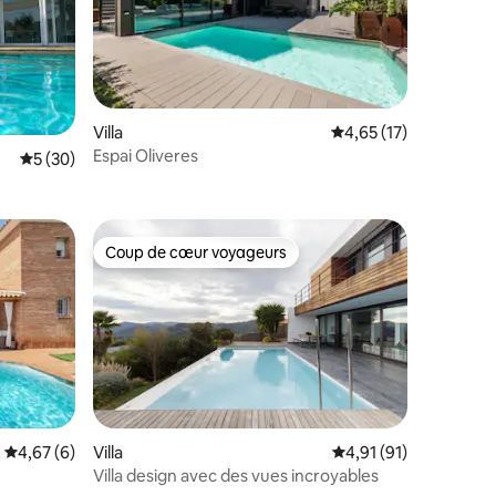
mmentaires : 5 sur 5
Villa
Évaluation moyenne su
4,65 (17)
Espai Oliveres
Évaluation moyenne sur la base de 30 commentaires : 5 sur 5
5 (30)
Coup de cœur voyageurs
Coup de cœur voyageurs
ntaires : 4,97 sur 5
Évaluation moyenne sur la base de 6 commentaires : 4,67 sur 5
4,67 (6)
Villa
Évaluation moyenne su
4,91 (91)
Villa design avec des vues incroyables