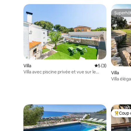
Superhô
Superhô
Villa
Évaluation moyenn
5 (3)
Villa avec piscine privée et vue sur le
Villa
Garraf
Villa élég
Coup 
Coups de