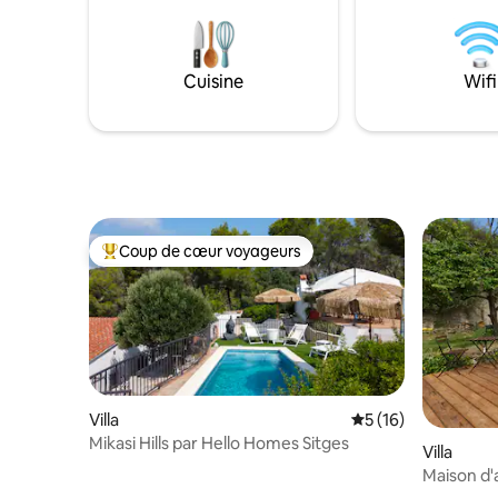
vous just
l'aéropor
pied du m
et de la v
Cuisine
Wifi
le quartie
couples
Coup de cœur voyageurs
Coups de cœur voyageurs les plus appréciés
Villa
Évaluation moyenne
5 (16)
Mikasi Hills par Hello Homes Sitges
Villa
Maison d'