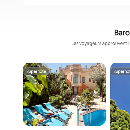
Barce
Les voyageurs approuvent ! 
Superhôte
Superhô
Superhôte
Superhô