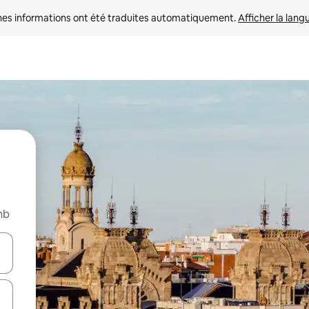
nes informations ont été traduites automatiquement. 
Afficher la lang
nb
hes vers le haut et vers le bas pour les parcourir ou en appuyant et en fai