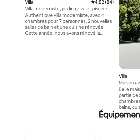
Villa
Évaluation moyenne sur
4,82 (84)
Villa moderniste, jardin privé et piscine à
Barcelone
Authentique villa moderniste, avec 4
chambres pour 7 personnes, 2 nouvelles
salles de bain et une cuisine rénovée.
Cette année, nous avons rénové la
décoration de certains espaces. Solarium
privé, jardin et piscine. Grande terrasse
pour profiter du soleil toute l'année, avec
pergola sur le toit en cristal, idéale pour
les repas en plein air. En plein centre-ville,
à 5 minutes de la station de métro.
Circuits rapides vers le parc Guell, la
Villa
Sagrada Familia, l'hôpital moderniste de
Maison av
Sant Pau. HUTB-13097
Belle mais
ESFCTU00000805800048205200000000000000000
partie de
0130978
chambres 
bains, cui
Équipements
deux coup
l'océan, g
privé et 
bronzants
gratuite 