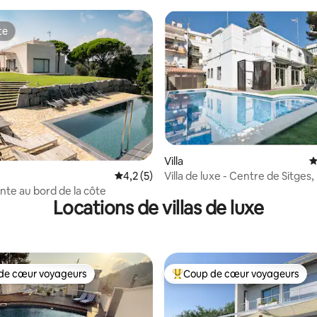
te
te
e sur la base de 3 commentaires : 5 sur 5
Villa
É
Villa de luxe - Centre de Sitges
Évaluation moyenne sur la base de 5 comm
4,2 (5)
de la plage
ante au bord de la côte
Locations de villas de luxe
de cœur voyageurs
Coup de cœur voyageurs
 cœur voyageurs les plus appréciés
Coups de cœur voyageurs les p