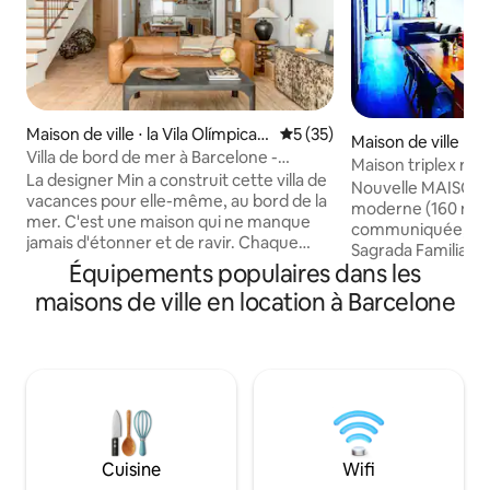
Maison de ville ⋅ la Vila Olímpica d
Évaluation moyenne sur la b
5 (35)
Maison de ville ⋅ B
el Poblenou
Villa de bord de mer à Barcelone -
Maison triplex r
Designer Minmin's Nest
La designer Min a construit cette villa de
150 mètres carrés
Nouvelle MAISON 
vacances pour elle-même, au bord de la
moderne (160 m ²) trè
mer. C'est une maison qui ne manque
communiquée, à 15
jamais d'étonner et de ravir. Chaque
Sagrada Familia, 2
année, Min passe deux mois ici pour se
Équipements populaires dans les
minutes. 3 CHAMBRES | 3,5 SALLES DE
ressourcer. Lorsqu'elle part, elle ouvre
BAINS | 6 LITS | 
maisons de ville en location à Barcelone
les portes de son logement pour
8 PERSONNES | G
partager ce calme et cette liberté avec
La maison dispose 
des amis du monde entier. La maison est
entièrement équi
remplie de meubles et d'œuvres d'art
connexion Wi-Fi ha
soigneusement sélectionnés de
Appartement offic
différentes parties du monde. Les
DE LICENCE TOUR
peintures sur les murs, dont beaucoup
serviettes, climati
ont été réalisées par Min elle-même,
et thé En supplément : Lit
Cuisine
Wifi
expriment son amour délicat et
bébé/chaise/lit su