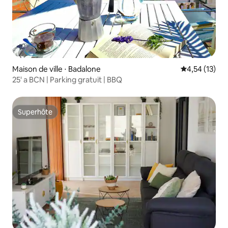
Maison de ville ⋅ Badalone
Évaluation mo
4,54 (13)
25' a BCN | Parking gratuit | BBQ
Superhôte
Superhôte