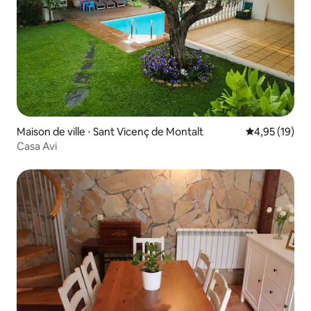
Maison de ville ⋅ Sant Vicenç de Montalt
Évaluation mo
4,95 (19)
Casa Avi