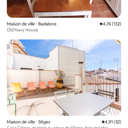
Maison de ville ⋅ Badalone
Évaluation moy
4,76 (132)
Old Navy House
Maison de ville ⋅ Sitges
Évaluation mo
4,91 (32)
Casa Cipres, maison au cœur de Sitges, très proche