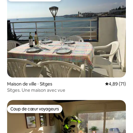
Maison de ville ⋅ Sitges
Évaluation mo
4,89 (71)
Sitges. Une maison avec vue
Coup de cœur voyageurs
Coup de cœur voyageurs