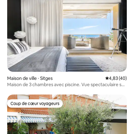
Maison de ville ⋅ Sitges
Évaluation mo
4,83 (40)
Maison de 3 chambres avec piscine. Vue spectaculaire sur
la mer
Coup de cœur voyageurs
Coup de cœur voyageurs