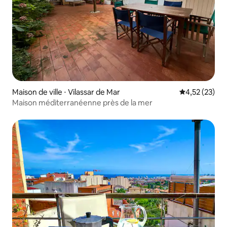
Maison de ville ⋅ Vilassar de Mar
Évaluation mo
4,52 (23)
Maison méditerranéenne près de la mer