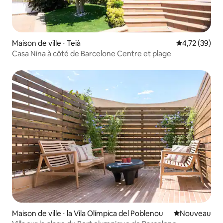
Maison de ville ⋅ Teià
Évaluation mo
4,72 (39)
Casa Nina à côté de Barcelone Centre et plage
Maison de ville ⋅ la Vila Olímpica del Poblenou
Nouvel hébe
Nouveau