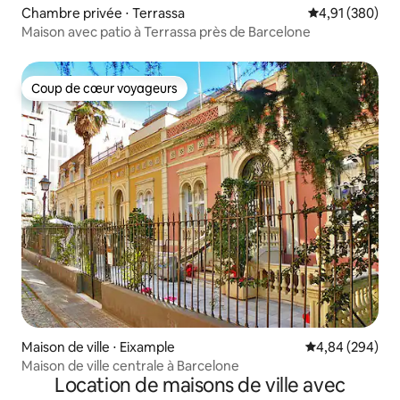
Chambre privée ⋅ Terrassa
Évaluation moy
4,91 (380)
Maison avec patio à Terrassa près de Barcelone
Coup de cœur voyageurs
Coup de cœur voyageurs
Maison de ville ⋅ Eixample
Évaluation moy
4,84 (294)
Maison de ville centrale à Barcelone
Location de maisons de ville avec