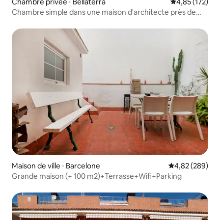
Chambre privée ⋅ Bellaterra
Évaluation moy
4,85 (172)
Chambre simple dans une maison d'architecte près de
l'UAB
Maison de ville ⋅ Barcelone
Évaluation moy
4,82 (289)
Grande maison (+ 100 m2)+Terrasse+Wifi+Parking