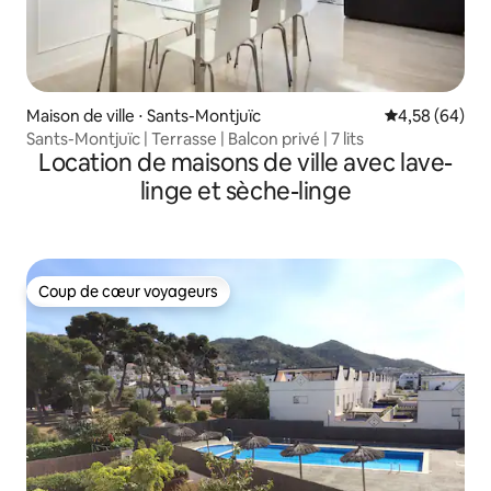
Maison de ville ⋅ Sants-Montjuïc
Évaluation mo
4,58 (64)
Sants-Montjuïc | Terrasse | Balcon privé | 7 lits
Location de maisons de ville avec lave-
linge et sèche-linge
Coup de cœur voyageurs
Coup de cœur voyageurs