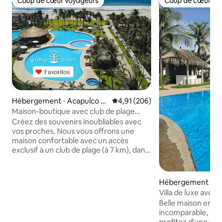
Coup de cœur voyageurs
Coup de cœur vo
Coup de cœur voyageurs
Coup de cœur vo
Hébergement ⋅ Acapulco d
Évaluation moyenne sur la base 
4,91 (206)
e Juárez
Maison-boutique avec club de plage
dans la zone diamante
Créez des souvenirs inoubliables avec
vos proches. Nous vous offrons une
maison confortable avec un accès
exclusif à un club de plage (à 7 km), dans
le meilleur quartier d'Acapulco
Diamante. À seulement 8 km de
l'aéroport, à proximité du village
Hébergement ⋅ Ac
commerçant de La Isla, des boutiques,
e Juárez
Villa de luxe avec 
des restaurants et des plages
de la mer
Belle maison ento
emblématiques comme Gloria, Bonfil et
incomparable, sans l
Barra Vieja. Vivez, explorez et partagez
profitez d'une zon