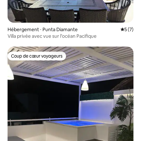
Hébergement ⋅ Punta Diamante
Évaluatio
5 (7)
Villa privée avec vue sur l’océan Pacifique
Coup de cœur voyageurs
Coup de cœur voyageurs