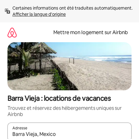
Aller
Certaines informations ont été traduites automatiquement. 
directement
Afficher la langue d'origine
au
contenu
Mettre mon logement sur Airbnb
Barra Vieja : locations de vacances
Trouvez et réservez des hébergements uniques sur
Airbnb
Adresse
Lorsque les résultats s'affichent, utilisez les flèches vers le hau