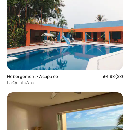
Hébergement ⋅ Acapulco
Évaluation mo
4,83 (23)
La QuintaAna