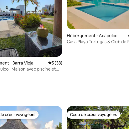
sur la base de 28 commentaires : 5 sur 5
Hébergement ⋅ Acapulco
Casa Playa Tortugas & Club de P
inclus.
nt ⋅ Barra Vieja
Évaluation moyenne sur la base de 33 co
5 (33)
ulco | Maison avec piscine et
lage
de cœur voyageurs
Coup de cœur voyageurs
 cœur voyageurs les plus appréciés
Coup de cœur voyageurs