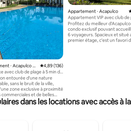
Appartement ⋅ Acapulco
É
la base de 206 commentaires : 4,91 sur 5
Appartement VIP avec club de 
Profitez du meilleur d'Acapulc
condo exclusif pouvant accueilli
6 voyageurs. Spacieux et situé 
premier étage, c'est un favori 
voyageurs et entièrement équ
des piscines, des palapas et un
gratuit à notre Beach Club à Pla
La salle de sport et les installati
ent ⋅ Acapulco de
Évaluation moyenne sur la base de 136 commen
4,89 (136)
sportives sont également inclu
uxe avec club de plage à 5 min de
Détendez-vous dans un envir
son entourée d'une nature
familial, sûr et adapté aux ani
le, sans le bruit de la ville,
compagnie. Profitez des tarifs l
d'une zone exclusive à proximité
abordables parmi les résidence
 commerciales et de belles
Diamante. En plus, les séjours 
ires dans les locations avec accès à la 
rofitez de nos chambres avec
semaine sont encore moins che
ation naturelle ainsi que des
avec des bois tropicaux comme
, notre maison est un espace
 vous pourrez venir vous
t passer quelques jours