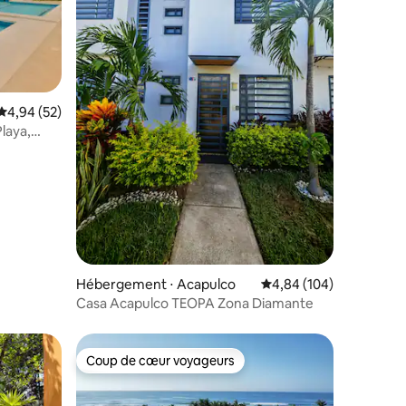
Évaluation moyenne sur la base de 52 commentaires : 4,94 sur 5
4,94 (52)
laya,
mmentaires : 5 sur 5
Hébergement ⋅ Acapulco
Évaluation moyenne sur
4,84 (104)
Casa Acapulco TEOPA Zona Diamante
Coup de cœur voyageurs
Coup de cœur voyageurs