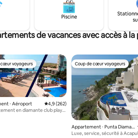
es en mer, nous avons un club
xclusif avec des piscines
Stationn
ne salle de sport, un sauna, un
Piscine
su
restaurant, tout cela
MENT dans votre réservation.
rtements de vacances avec accès à la 
 cœur voyageurs
Coup de cœur voyageurs
 cœur voyageurs
Coup de cœur voyageurs
ent ⋅ Aéroport
Évaluation moyenne sur la base de 262 comme
4,9 (262)
tement en diamante club playa,
 la base de 137 commentaires : 4,77 sur 5
ines
Appartement ⋅ Punta Diaman
te
Luxe, service, sécurité à Acapul