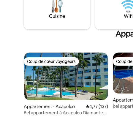
incroyabl
de plage e
propres, u
Cuisine
Wifi
bar et un 
GRATUITE
Appa
Coup de cœur voyageurs
Coup de
Coup de cœur voyageurs
Coup de
Appartem
bel appar
Appartement ⋅ Acapulco
Évaluation moyenne sur
4,77 (137)
deux pisc
Bel appartement à Acapulco Diamante
Remodelé 2024 !