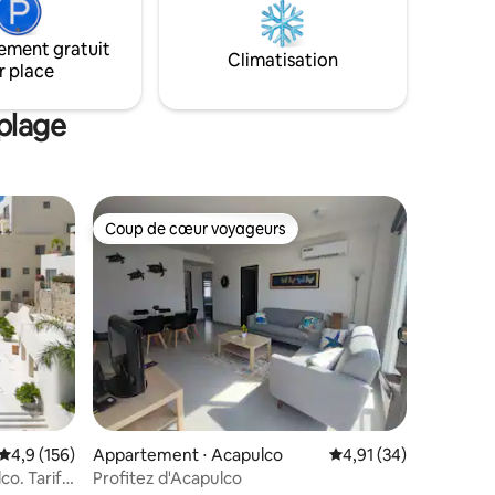
ement gratuit
Climatisation
r place
plage
Coup de cœur voyageurs
Coup de cœur voyageurs
ntaires : 4,9 sur 5
Évaluation moyenne sur la base de 156 commentaires : 4,9 sur 5
4,9 (156)
Appartement ⋅ Acapulco
Évaluation moyenne su
4,91 (34)
co. Tarif
Profitez d'Acapulco