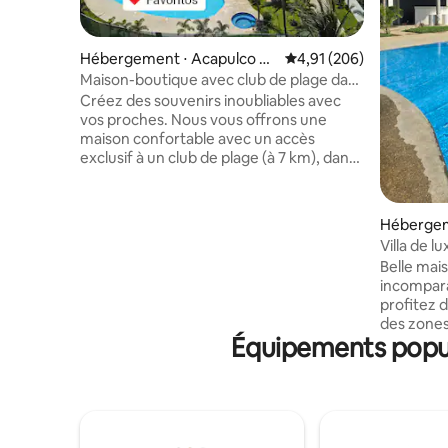
Hébergement ⋅ Acapulco de
Évaluation moyenne sur 
4,91 (206)
Juárez
Maison-boutique avec club de plage dans
la zone diamante
Créez des souvenirs inoubliables avec
vos proches. Nous vous offrons une
maison confortable avec un accès
exclusif à un club de plage (à 7 km), dans
le meilleur quartier d'Acapulco Diamante.
À seulement 8 km de l'aéroport, à
proximité du village commerçant de La
Hébergem
Isla, des boutiques, des restaurants et
Juárez
Villa de l
des plages emblématiques comme
la mer
Belle mai
Gloria, Bonfil et Barra Vieja. Vivez,
incomparab
explorez et partagez des moments
profitez 
uniques dans un espace conçu pour vous
des zones
détendre, vous ressourcer et profiter
Équipements popula
plages, p
pleinement du charme de la côte de
une décor
Guerrero. Nous sommes l'escapade
meubles 
idéale à Acapulco ! Venez visiter par
le parota
vous-même !
unique où
reposer e