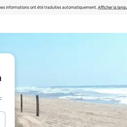
nes informations ont été traduites automatiquement. 
Afficher la lang
a
c
hes vers le haut et vers le bas pour les parcourir ou en appuyant et en fai