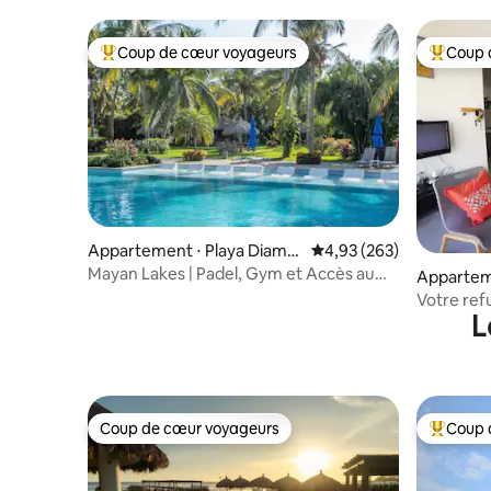
Coup de cœur voyageurs
Coup 
Coups de cœur voyageurs les plus appréciés
Coups de
Appartement ⋅ Playa Diama
Évaluation moyenne sur 
4,93 (263)
nte
Mayan Lakes | Padel, Gym et Accès au
Appartem
Mayan Palace
Juárez
Votre ref
L
Coup de cœur voyageurs
Coup 
Coup de cœur voyageurs
Coups de