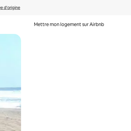
ue d'origine
Mettre mon logement sur Airbnb
sant glisser.