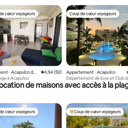
d'été
de cœur voyageurs
Coup de cœur voyageurs
 cœur voyageurs les plus appréciés
Coup de cœur voyageurs
la base de 263 commentaires : 4,93 sur 5
ent ⋅ Acapulco de
Évaluation moyenne sur la base de 50 commen
4,94 (50)
Appartement ⋅ Acapulco
uge à Acapulco
Département de luxe et Club d
ocation de maisons avec accès à la pla
de cœur voyageurs
Coup de cœur voyageurs
 cœur voyageurs les plus appréciés
Coups de cœur voyageurs les p