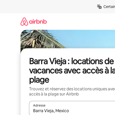
Aller
Certai
directement
au
contenu
Barra Vieja : locations de
vacances avec accès à l
plage
Trouvez et réservez des locations uniques ave
accès à la plage sur Airbnb
Adresse
Lorsque les résultats s'affichent, utilisez les flèc