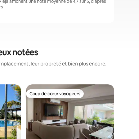
ieja affichent une note moyenne de 4,7 sur 5, d'après
rs
ieux notées
emplacement, leur propreté et bien plus encore.
Appartem
Coup de cœur voyageurs
Coup de
Coup de cœur voyageurs
Coup de
Aéropor
L'île R. l
9 3BR
Appartem
frontale 
3 chambre
bains com
terrasse,
électriq