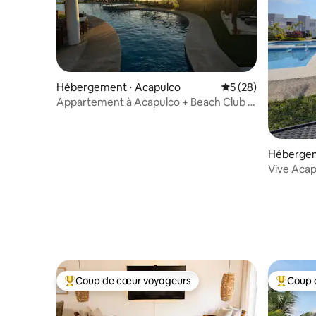
Hébergement ⋅ Acapulco
Évaluation moyenne 
5 (28)
Appartement à Acapulco + Beach Club +
Salle de sport
Hébergeme
Vive Acap
club de p
Coup de cœur voyageurs
Coup 
Coups de cœur voyageurs les plus appréciés
Coups de