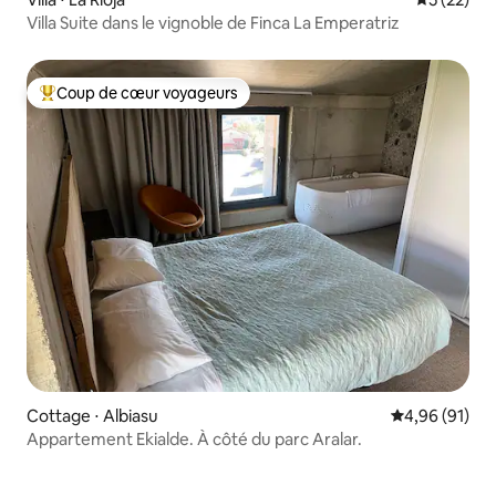
Villa Suite dans le vignoble de Finca La Emperatriz
Coup de cœur voyageurs
Coups de cœur voyageurs les plus appréciés
Cottage ⋅ Albiasu
Évaluation mo
4,96 (91)
Appartement Ekialde. À côté du parc Aralar.