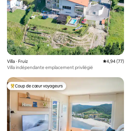
Villa ⋅ Fruiz
Évaluation mo
4,94 (77)
Villa indépendante emplacement privilégié
Coup de cœur voyageurs
Coups de cœur voyageurs les plus appréciés