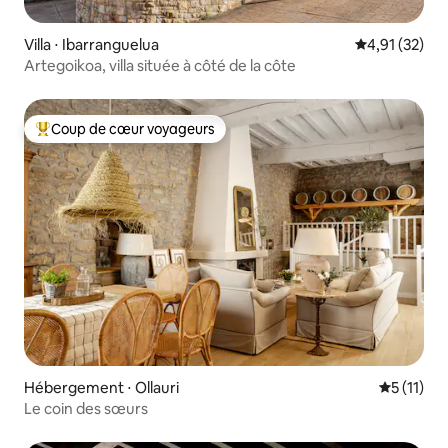
Villa ⋅ Ibarranguelua
Évaluation mo
4,91 (32)
Artegoikoa, villa située à côté de la côte
Coup de cœur voyageurs
Coups de cœur voyageurs les plus appréciés
Hébergement ⋅ Ollauri
Évaluatio
5 (11)
Le coin des sœurs