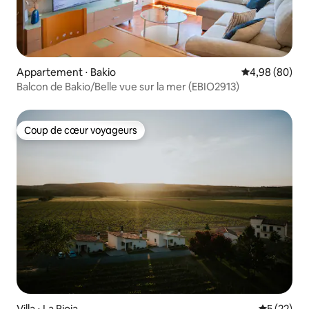
Appartement ⋅ Bakio
Évaluation mo
4,98 (80)
Balcon de Bakio/Belle vue sur la mer (EBIO2913)
Coup de cœur voyageurs
Coup de cœur voyageurs
Villa ⋅ La Rioja
Évaluation
5 (22)