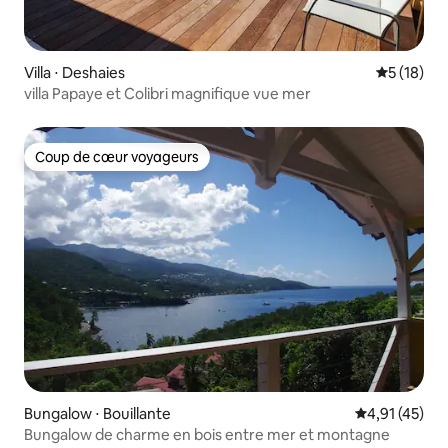
Villa ⋅ Deshaies
Évaluation
5 (18)
villa Papaye et Colibri magnifique vue mer
Coup de cœur voyageurs
Coup de cœur voyageurs
Bungalow ⋅ Bouillante
Évaluation mo
4,91 (45)
Bungalow de charme en bois entre mer et montagne