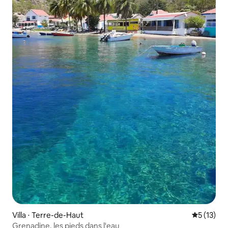
Villa ⋅ Terre-de-Haut
Évaluation
5 (13)
Grenadine, les pieds dans l'eau