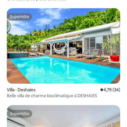
Superhôte
Superhôte
Villa ⋅ Deshaies
Évaluation mo
4,79 (34)
Belle villa de charme bioclimatique à DESHAIES
Superhôte
Superhôte