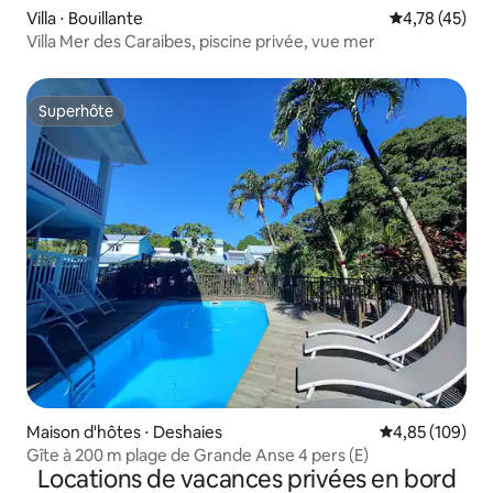
Villa ⋅ Bouillante
Évaluation mo
4,78 (45)
Villa Mer des Caraibes, piscine privée, vue mer
Superhôte
Superhôte
Maison d'hôtes ⋅ Deshaies
Évaluation moy
4,85 (109)
Gîte à 200 m plage de Grande Anse 4 pers (E)
Locations de vacances privées en bord