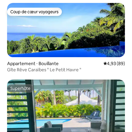
Coup de cœur voyageurs
Coup de cœur voyageurs
Appartement ⋅ Bouillante
Évaluation mo
4,93 (89)
Gîte Rêve Caraïbes " Le Petit Havre "
Superhôte
Superhôte