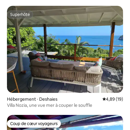
Superhôte
Superhôte
Hébergement ⋅ Deshaies
Évaluation mo
4,89 (19)
Villa Nozia, une vue mer à couper le souffle
Coup de cœur voyageurs
Coup de cœur voyageurs