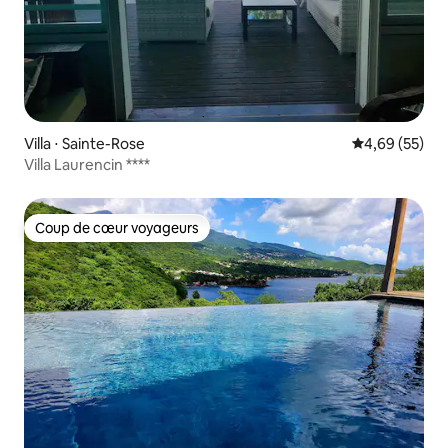
Villa ⋅ Sainte-Rose
Évaluation mo
4,69 (55)
Villa Laurencin ****
Coup de cœur voyageurs
Coup de cœur voyageurs