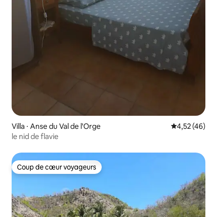
Villa ⋅ Anse du Val de l'Orge
Évaluation mo
4,52 (46)
le nid de flavie
Coup de cœur voyageurs
Coup de cœur voyageurs