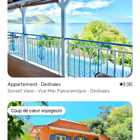
Appartement ⋅ Deshaies
Évaluatio
5 (8)
Sunset View - Vue Mer Panoramique - Deshaies
Coup de cœur voyageurs
Coup de cœur voyageurs