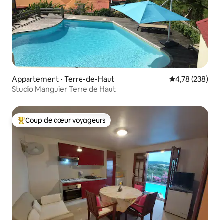
Appartement ⋅ Terre-de-Haut
Évaluation moy
4,78 (238)
Studio Manguier Terre de Haut
Coup de cœur voyageurs
Coups de cœur voyageurs les plus appréciés