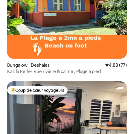
Bungalow ⋅ Deshaies
Évaluation mo
4,88 (77)
Kaz la Perle- Vue rivière & calme , Plage à pied
Coup de cœur voyageurs
Coups de cœur voyageurs les plus appréciés