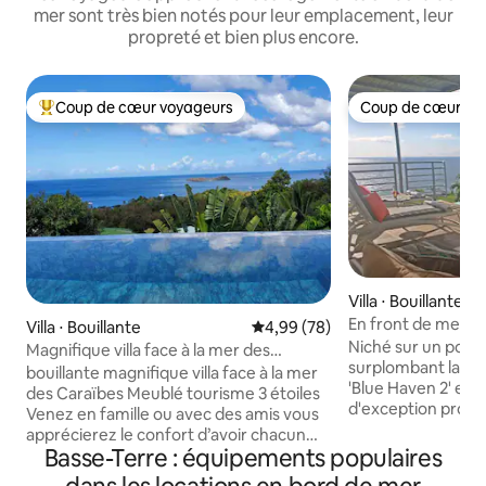
mer sont très bien notés pour leur emplacement, leur
propreté et bien plus encore.
Coup de cœur voyageurs
Coup de cœur vo
Coups de cœur voyageurs les plus appréciés
Coup de cœur vo
Villa ⋅ Bouillante
En front de mer et
Villa ⋅ Bouillante
Évaluation moyenne sur la base
4,99 (78)
Haven 2
Niché sur un point
Magnifique villa face à la mer des
surplombant la Mer 
Caraïbes
bouillante magnifique villa face à la mer
'Blue Haven 2' est 
des Caraïbes Meublé tourisme 3 étoiles
d'exception proposée par 
Venez en famille ou avec des amis vous
Villas Guadeloupe*
apprécierez le confort d’avoir chacun
famille ou en coup
Basse-Terre : équipements populaires
votre salle d’eau (douche) et wc séparé
plus de 2 adultes.
La cuisine ouverte sur pièce à vivre est