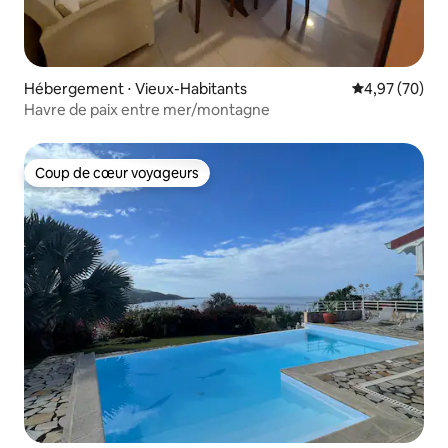
Hébergement ⋅ Vieux-Habitants
Évaluation mo
4,97 (70)
Havre de paix entre mer/montagne
Coup de cœur voyageurs
Coup de cœur voyageurs