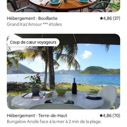
Hébergement ⋅ Bouillante
Évaluation mo
4,86 (37)
Grand Kaz'Amour *** étoiles
Coup de cœur voyageurs
Coup de cœur voyageurs
Hébergement ⋅ Terre-de-Haut
Évaluation mo
4,86 (70)
Bungalow Anolis face à la mer à 2 min de la plage.