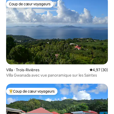
Coup de cœur voyageurs
Coup de cœur voyageurs
Villa ⋅ Trois-Rivières
Évaluation mo
4,97 (30)
Villa Gwanada avec vue panoramique sur les Saintes
Coup de cœur voyageurs
Coups de cœur voyageurs les plus appréciés