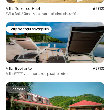
Villa ⋅ Terre-de-Haut
Évaluation
5 (12)
*Villa Baïa* 3ch - Vue mer - piscine chauffée
Coup de cœur voyageurs
Coup de cœur voyageurs
Villa ⋅ Bouillante
Évaluation
5 (13)
Villa 5***** vue mer avec piscine miroir
Superhôte
Superhôte