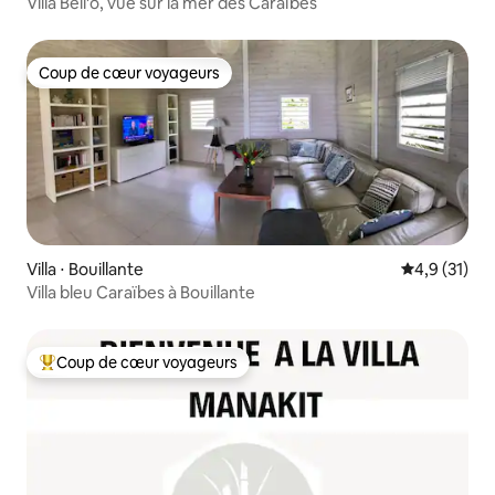
Villa Bell'ô, vue sur la mer des Caraïbes
Coup de cœur voyageurs
Coup de cœur voyageurs
Villa ⋅ Bouillante
Évaluation m
4,9 (31)
Villa bleu Caraïbes à Bouillante
Coup de cœur voyageurs
Coups de cœur voyageurs les plus appréciés