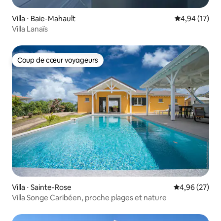
Villa ⋅ Baie-Mahault
Évaluation mo
4,94 (17)
Villa Lanaïs
Coup de cœur voyageurs
Coup de cœur voyageurs
Villa ⋅ Sainte-Rose
Évaluation mo
4,96 (27)
Villa Songe Caribéen, proche plages et nature