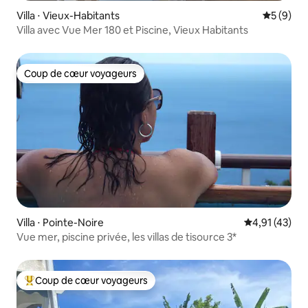
Villa ⋅ Vieux-Habitants
Évaluatio
5 (9)
Villa avec Vue Mer 180 et Piscine, Vieux Habitants
Coup de cœur voyageurs
Coup de cœur voyageurs
Villa ⋅ Pointe-Noire
Évaluation mo
4,91 (43)
Vue mer, piscine privée, les villas de tisource 3*
Coup de cœur voyageurs
Coups de cœur voyageurs les plus appréciés