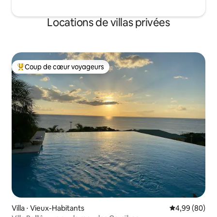
Locations de villas privées
Coup de cœur voyageurs
Coups de cœur voyageurs les plus appréciés
Villa ⋅ Vieux-Habitants
Évaluation mo
4,99 (80)