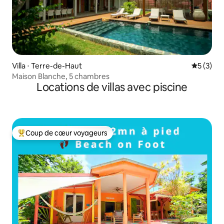
Villa ⋅ Terre-de-Haut
Évaluatio
5 (3)
Maison Blanche, 5 chambres
Locations de villas avec piscine
Coup de cœur voyageurs
Coups de cœur voyageurs les plus appréciés