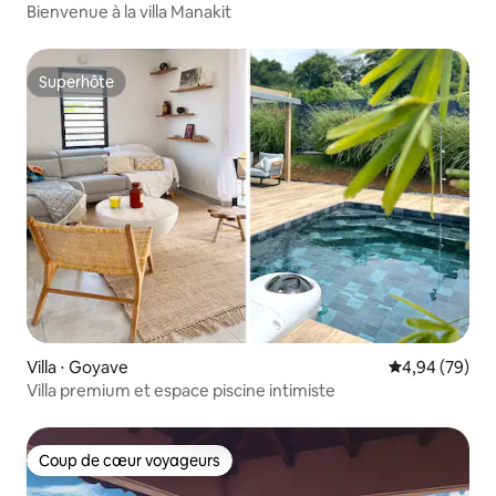
Bienvenue à la villa Manakit
Superhôte
Superhôte
Villa ⋅ Goyave
Évaluation mo
4,94 (79)
Villa premium et espace piscine intimiste
Coup de cœur voyageurs
Coup de cœur voyageurs