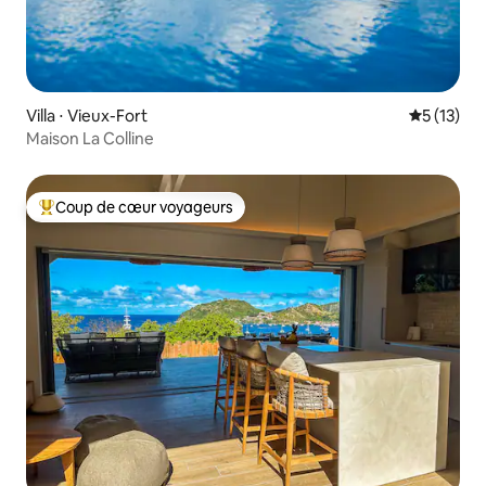
Villa ⋅ Vieux-Fort
Évaluation
5 (13)
Maison La Colline
Coup de cœur voyageurs
Coups de cœur voyageurs les plus appréciés