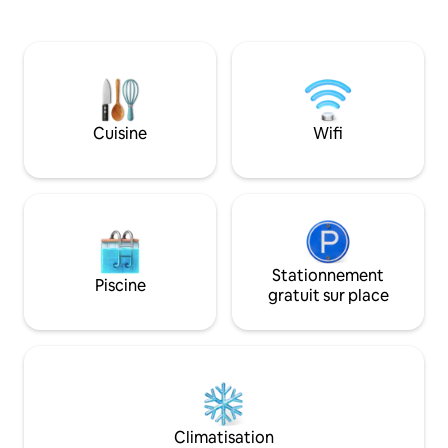
des lits -Piscine pr
pyrolyse, d’une plaque à induction, d’un
accès mer à l’un d
micro onde, un lave vaisselle un grand
snorkeling. -Lave-v
frigo congélateur, lave linge, sèche linge,
Nespresso -Parking
fer et table à repasser aspirateur Télé
wi-fi. -équipemen
wifi fibre orang Terrasse piscine à
débordement Barbecue
Cuisine
Wifi
Stationnement
Piscine
gratuit sur place
Climatisation