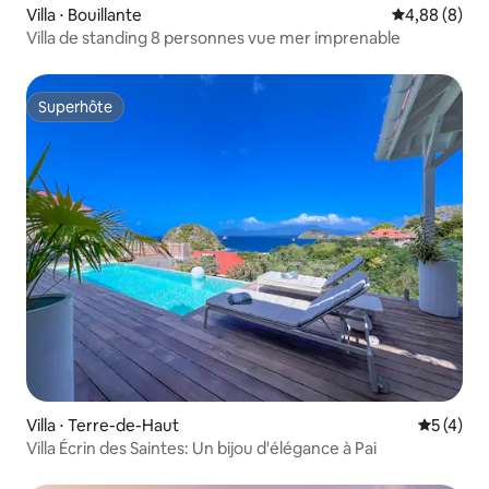
Villa ⋅ Bouillante
Évaluation m
4,88 (8)
Villa de standing 8 personnes vue mer imprenable
Superhôte
Superhôte
Villa ⋅ Terre-de-Haut
Évaluatio
5 (4)
Villa Écrin des Saintes: Un bijou d'élégance à Pai