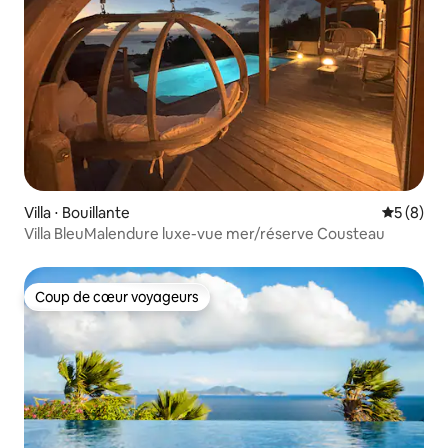
Villa ⋅ Bouillante
Évaluatio
5 (8)
Villa BleuMalendure luxe-vue mer/réserve Cousteau
Coup de cœur voyageurs
Coup de cœur voyageurs