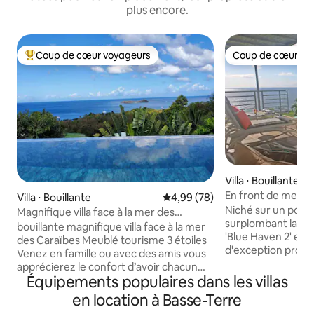
plus encore.
Coup de cœur voyageurs
Coup de cœur vo
Coups de cœur voyageurs les plus appréciés
Coup de cœur vo
Villa ⋅ Bouillante
En front de mer et
Villa ⋅ Bouillante
Évaluation moyenne sur la base
4,99 (78)
Haven 2
Niché sur un point
Magnifique villa face à la mer des
surplombant la Mer 
Caraïbes
bouillante magnifique villa face à la mer
'Blue Haven 2' est 
des Caraïbes Meublé tourisme 3 étoiles
d'exception proposée par 
Venez en famille ou avec des amis vous
Villas Guadeloupe*
apprécierez le confort d’avoir chacun
famille ou en coup
Équipements populaires dans les villas
votre salle d’eau (douche) et wc séparé
plus de 2 adultes.
La cuisine ouverte sur pièce à vivre est
en location à Basse-Terre
Moustiquaires sur 
équipée d’un four multifonctions à