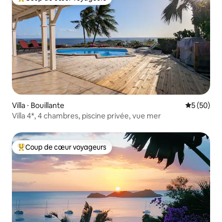
Coups de cœur voyageurs les plus appréciés
Villa ⋅ Bouillante
Évaluation
5 (50)
Villa 4*, 4 chambres, piscine privée, vue mer
Coup de cœur voyageurs
Coups de cœur voyageurs les plus appréciés