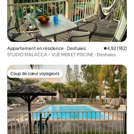
Appartement en résidence ⋅ Deshaies
Évaluation moy
4,92 (182)
STUDIO MALACCA – VUE MER ET PISCINE - Deshaies
Coup de cœur voyageurs
Coup de cœur voyageurs