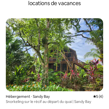
locations de vacances
Hébergement ⋅ Sandy Bay
Évaluatio
5 (4)
Snorkeling sur le récif au départ du quai | Sandy Bay