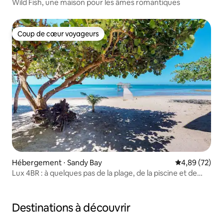
Wild Fish, une maison pour les âmes romantiques
Coup de cœur voyageurs
Coup de cœur voyageurs
Hébergement ⋅ Sandy Bay
Évaluation mo
4,89 (72)
Lux 4BR : à quelques pas de la plage, de la piscine et de
l'accès au complexe !
Destinations à découvrir