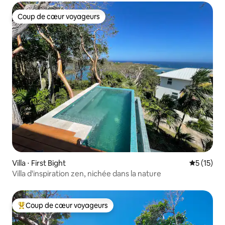
Coup de cœur voyageurs
Coup de cœur voyageurs
Villa ⋅ First Bight
Évaluation
5 (15)
Villa d'inspiration zen, nichée dans la nature
Coup de cœur voyageurs
Coups de cœur voyageurs les plus appréciés