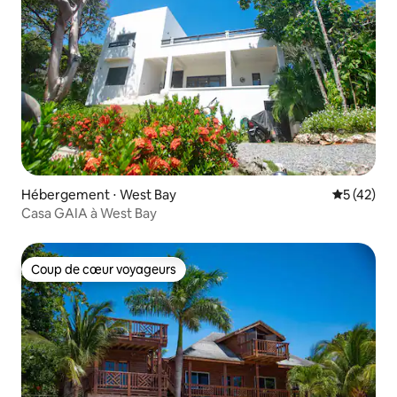
Hébergement ⋅ West Bay
Évaluation
5 (42)
Casa GAIA à West Bay
Coup de cœur voyageurs
Coup de cœur voyageurs