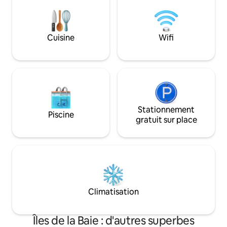
carrés pour admirer les incroyables
des Caraïbes. Profitez de la commodité
couchers de soleil de Sandy Bay. *
de la climatisatio
Remarque : nous exigeons un séjour
Fi rapide, d'une ai
minimum de 5 nuits en haute saison, qui
et de conseils loc
Cuisine
Wifi
commence fin novembre et se termine
une aventure inoubl
mi-mai, le minimum de 3 nuits est pour
⭑Contactez-nous p
les réservations en basse saison
saisonnières⭑
uniquement *
Stationnement
Piscine
gratuit sur place
Climatisation
Îles de la Baie : d'autres superbes