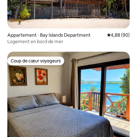
Appartement ⋅ Bay Islands Department
Évaluation mo
4,88 (90)
Logement en bord de mer
Coup de cœur voyageurs
Coup de cœur voyageurs