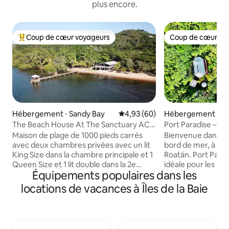
plus encore.
Coup de cœur voyageurs
Coup de cœur vo
Coups de cœur voyageurs les plus appréciés
Coup de cœur vo
Hébergement ⋅ Sandy Bay
Évaluation moyenne sur la base
4,93 (60)
Hébergement ⋅ Po
The Beach House At The Sanctuary AC
Port Paradise – E
Dock Kayak (maison de plage)
plage privée et qu
Maison de plage de 1000 pieds carrés
Bienvenue dans vo
avec deux chambres privées avec un lit
bord de mer, à East
King Size dans la chambre principale et 1
Roatán. Port Paradi
Queen Size et 1 lit double dans la 2e
idéale pour les am
Équipements populaires dans les
chambre, et deux salles de bains. Il y a
offre un accès dire
aussi deux canapés convertibles dans le
plongée sous-mari
locations de vacances à Îles de la Baie
séjour, ce qui fait 5 couchages dans les
d’exception près 
lits et quelques autres dans le séjour. Elle
nagerez au milieu
dispose d'une cuisine entièrement
poissons et d’aut
équipée et d'un porche de 500 pieds
extraordinaires dan